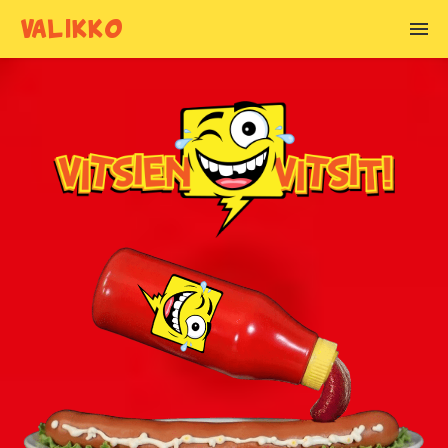
VALIKKO
VITSIEN AIHEET
Alkoholivitsit
Anoppivitsit
Armeijavitsit
Asianajajavitsit
Basistivitsit
Blondivitsit
Chuck Norris vitsit