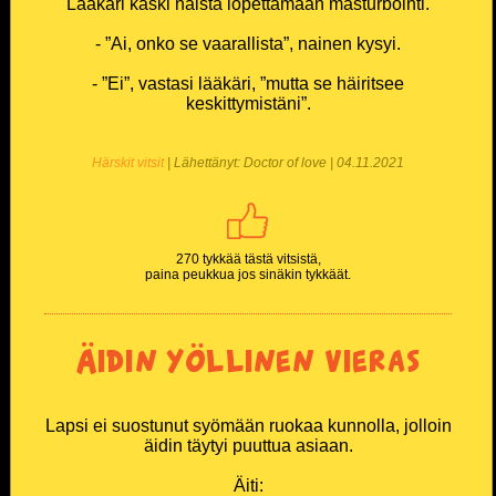
Lääkäri käski naista lopettamaan masturbointi.
- ”Ai, onko se vaarallista”, nainen kysyi.
- ”Ei”, vastasi lääkäri, ”mutta se häiritsee
keskittymistäni”.
Härskit vitsit
| Lähettänyt: Doctor of love | 04.11.2021
270 tykkää tästä vitsistä,
paina peukkua jos sinäkin tykkäät.
Äidin yöllinen vieras
Lapsi ei suostunut syömään ruokaa kunnolla, jolloin
äidin täytyi puuttua asiaan.
Äiti: