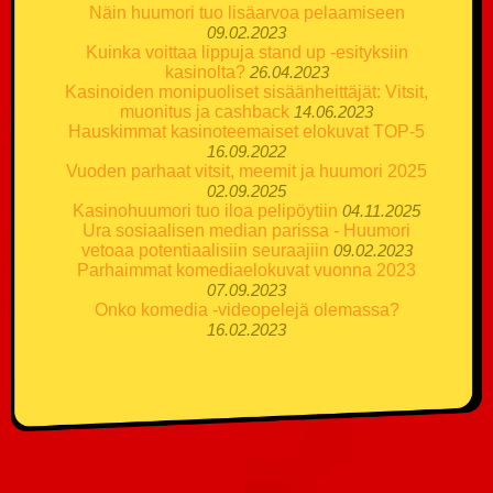
Näin huumori tuo lisäarvoa pelaamiseen
09.02.2023
Kuinka voittaa lippuja stand up -esityksiin
kasinolta?
26.04.2023
Kasinoiden monipuoliset sisäänheittäjät: Vitsit,
muonitus ja cashback
14.06.2023
Hauskimmat kasinoteemaiset elokuvat TOP-5
16.09.2022
Vuoden parhaat vitsit, meemit ja huumori 2025
02.09.2025
Kasinohuumori tuo iloa pelipöytiin
04.11.2025
Ura sosiaalisen median parissa - Huumori
vetoaa potentiaalisiin seuraajiin
09.02.2023
Parhaimmat komediaelokuvat vuonna 2023
07.09.2023
Onko komedia -videopelejä olemassa?
16.02.2023