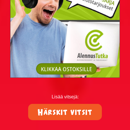
Ruotsalaisvitsit
Sairaat vitsit
Savolaisvitsit
Suomalainen ruotsalainen ja norjalainen vitsit
Tauski vitsit
Tesla-vitsit
Tuksu vitsit
Lisää vitsejä:
Turkulaisvitsit
Härskit vitsit
Urheiluvitsit
Uskonto vitsit