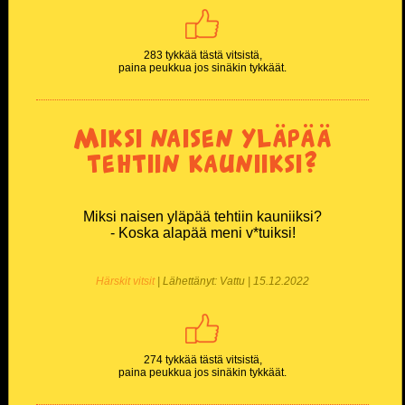
283 tykkää tästä vitsistä,
paina peukkua jos sinäkin tykkäät.
Miksi naisen yläpää
tehtiin kauniiksi?
Miksi naisen yläpää tehtiin kauniiksi?
- Koska alapää meni v*tuiksi!
Härskit vitsit
| Lähettänyt: Vattu | 15.12.2022
274 tykkää tästä vitsistä,
paina peukkua jos sinäkin tykkäät.