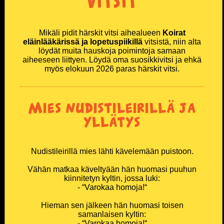
TikTok
Mikäli pidit härskit vitsi aihealueen
Koirat
Twitter X
eläinlääkärissä ja lopetuspiikillä
vitsistä, niin alta
löydät muita hauskoja poimintoja samaan
aiheeseen liittyen. Löydä oma suosikkivitsi ja ehkä
Instagram
myös elokuun 2026 paras härskit vitsi.
Mies nudistileirillä ja
yllätys
Nudistileirillä mies lähti kävelemään puistoon.
Vähän matkaa käveltyään hän huomasi puuhun
kiinnitetyn kyltin, jossa luki:
- “Varokaa homoja!“
Hieman sen jälkeen hän huomasi toisen
samanlaisen kyltin:
- “Varokaa homoja!“