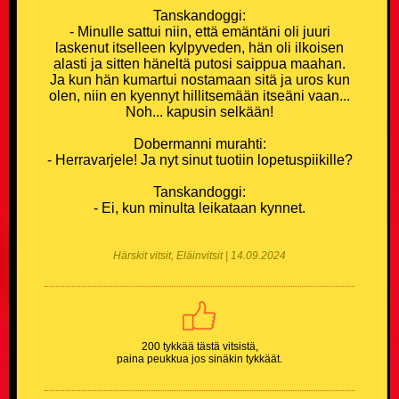
Tanskandoggi:
Kouluvitsit
- Minulle sattui niin, että emäntäni oli juuri
laskenut itselleen kylpyveden, hän oli ilkoisen
Ladavitsit
alasti ja sitten häneltä putosi saippua maahan.
Ja kun hän kumartui nostamaan sitä ja uros kun
olen, niin en kyennyt hillitsemään itseäni vaan...
Laihialaisvitsit
Noh... kapusin selkään!
Dobermanni murahti:
Lääkärivitsit
- Herravarjele! Ja nyt sinut tuotiin lopetuspiikille?
Maalaisvitsit
Tanskandoggi:
- Ei, kun minulta leikataan kynnet.
Mies vs Nainen -vitsit
Härskit vitsit, Eläinvitsit | 14.09.2024
Miesvitsit
Mitä eroa? -vitsit
200 tykkää tästä vitsistä,
paina peukkua jos sinäkin tykkäät.
Mitä yhteistä? -vitsit