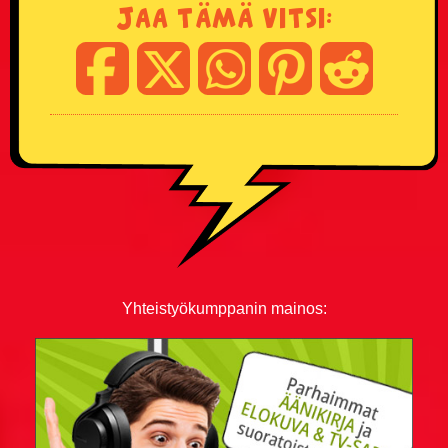
Jaa tämä vitsi:
Naisvitsit
Niilo22 vitsit
Parisuhdevitsit
Pieruvitsit
Pikku-Kalle vitsit
Poliisivitsit
Politiikkavitsit
Yhteistyökumppanin mainos:
Pottukoira vitsit
Puujalkavitsit