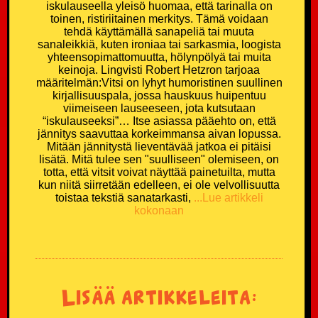
iskulauseella yleisö huomaa, että tarinalla on
toinen, ristiriitainen merkitys. Tämä voidaan
tehdä käyttämällä sanapeliä tai muuta
sanaleikkiä, kuten ironiaa tai sarkasmia, loogista
yhteensopimattomuutta, hölynpölyä tai muita
keinoja. Lingvisti Robert Hetzron tarjoaa
määritelmän:Vitsi on lyhyt humoristinen suullinen
kirjallisuuspala, jossa hauskuus huipentuu
viimeiseen lauseeseen, jota kutsutaan
“iskulauseeksi”… Itse asiassa pääehto on, että
jännitys saavuttaa korkeimmansa aivan lopussa.
Mitään jännitystä lieventävää jatkoa ei pitäisi
lisätä. Mitä tulee sen "suulliseen" olemiseen, on
totta, että vitsit voivat näyttää painetuilta, mutta
kun niitä siirretään edelleen, ei ole velvollisuutta
toistaa tekstiä sanatarkasti,
...Lue artikkeli
kokonaan
Lisää artikkeleita: