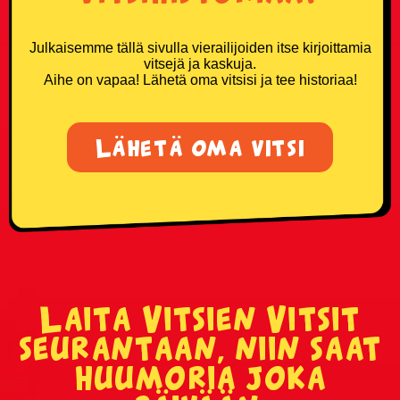
Julkaisemme tällä sivulla vierailijoiden itse kirjoittamia
vitsejä ja kaskuja.
Aihe on vapaa! Lähetä oma vitsisi ja tee historiaa!
Lähetä oma vitsi
Laita Vitsien Vitsit
seurantaan, niin saat
huumoria joka