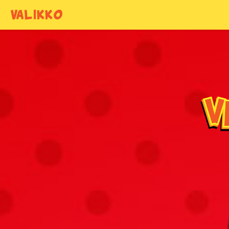
VALIKKO
VITSIEN AIHEET
Alkoholivitsit
Anoppivitsit
Armeijavitsit
Eläinvitsit
Härskit vitsit
Hölmöläisvitsit
Ladavitsit
Laihialaisvitsit
Lääkärivitsit
Naisvitsit
Niilo22 vitsit
Parisuhdevitsit
Puujalkavitsit
Ruotsalaisvitsit
Sairaat vitsit
Tuksu vitsit
Turkulaisvitsit
Urheiluvitsit