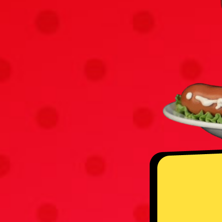
SUOSITUIMMAT VITSIT
Eniten tykätyt vitsit
Päivän katsotuimmat vitsit
KATSO, KUUNTELE TAI PELAA
Kaikki vitsit
Kuuntele valmiiksi luettuja vitsejä
TIEDÄTKÖ HYVÄN VITSIN?
Lähetä oma vitsi ja tee historiaa
VERKKOKAUPPA
Miesten T-paidat
Naisten T-paidat
Lasten p