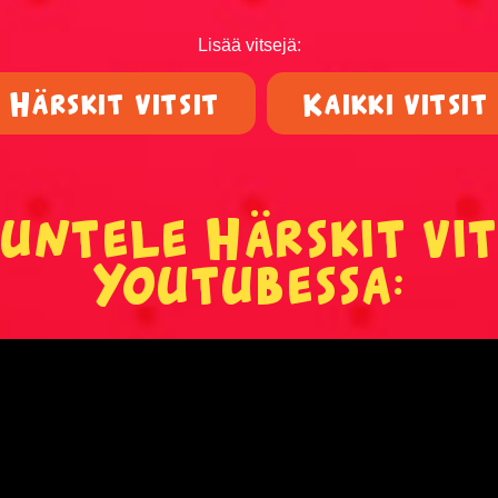
Lisää vitsejä:
Härskit vitsit
Kaikki vitsit
untele Härskit vit
Youtubessa: