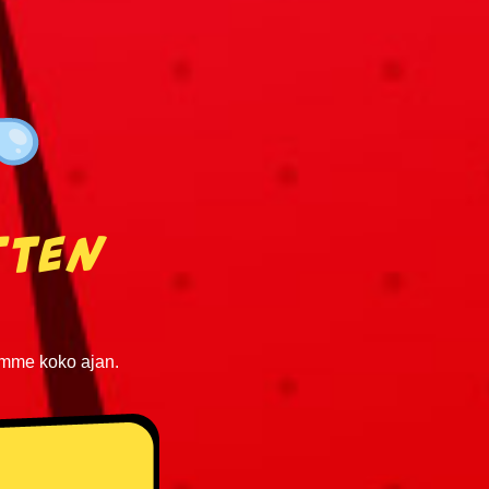
itten
amme koko ajan.