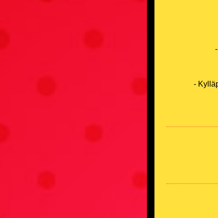
SOSIAALINEN MEDIA
Facebook
Youtube
TikTok
Twitter 
- Kyll