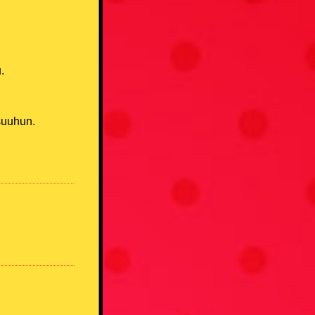
.
suuhun.