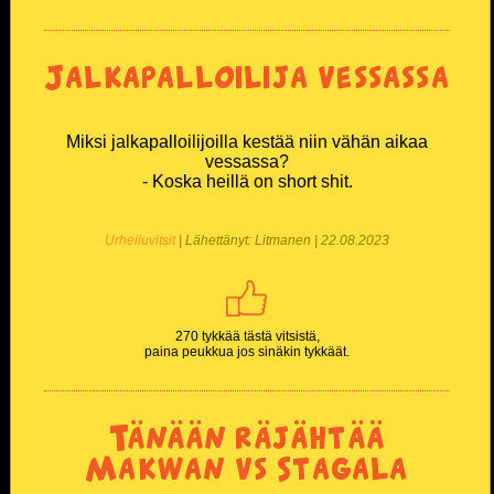
Jalkapalloilija vessassa
Miksi jalkapalloilijoilla kestää niin vähän aikaa
vessassa?
- Koska heillä on short shit.
Urheiluvitsit
| Lähettänyt: Litmanen | 22.08.2023
270 tykkää tästä vitsistä,
paina peukkua jos sinäkin tykkäät.
Tänään räjähtää
Makwan vs Stagala