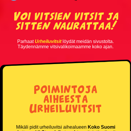
Voi vitsien vitsit ja
Vanhusvitsit
sitten naurattaa!
Vankilavitsit
Parhaat
Urheiluvitsit
löydät meidän sivustolta.
Yleisvitsit
Täydennämme vitsivalikoimaamme koko ajan.
SUOSITUIMMAT VITSIT
Eniten tykätyt vitsit
Poimintoja
Päivän katsotuimmat vitsit
aiheesta
Viikon katsotuimmat vitsit
Urheiluvitsit
Kuukauden katsotuimmat vitsit
Mikäli pidit urheiluvitsi aihealueen
Koko Suomi
100 suosituinta vitsiä