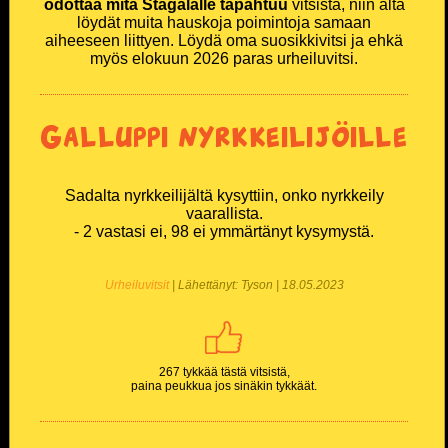
odottaa mitä Stagalalle tapahtuu
vitsistä, niin alta
löydät muita hauskoja poimintoja samaan
KATSO, KUUNTELE TAI PELAA
aiheeseen liittyen. Löydä oma suosikkivitsi ja ehkä
myös elokuun 2026 paras urheiluvitsi.
Kaikki vitsit
Galluppi nyrkkeilijöille
Kuuntele valmiiksi luettuja vitsejä
Pelaa Vitsien Vitsit -peliä ja voita
Sadalta nyrkkeilijältä kysyttiin, onko nyrkkeily
vaarallista.
- 2 vastasi ei, 98 ei ymmärtänyt kysymystä.
Satunnainen vitsi
Vitsi & huumori artikkelit
Urheiluvitsit
| Lähettänyt: Tyson | 18.05.2023
TIEDÄTKÖ HYVÄN VITSIN?
267 tykkää tästä vitsistä,
Lähetä oma vitsi ja tee historiaa
paina peukkua jos sinäkin tykkäät.
VERKKOKAUPPA