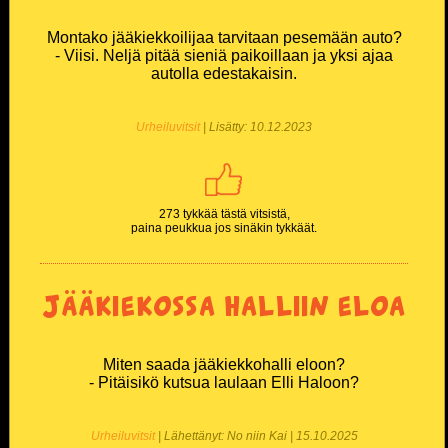
TikTok
Montako jääkiekkoilijaa tarvitaan pesemään auto?
- Viisi. Neljä pitää sieniä paikoillaan ja yksi ajaa
autolla edestakaisin.
Twitter X
Instagram
Urheiluvitsit
| Lisätty: 10.12.2023
273 tykkää tästä vitsistä,
paina peukkua jos sinäkin tykkäät.
Jääkiekossa halliin eloa
Miten saada jääkiekkohalli eloon?
- Pitäisikö kutsua laulaan Elli Haloon?
Urheiluvitsit
| Lähettänyt: No niin Kai | 15.10.2025