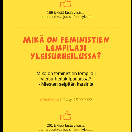
169 tykkää tästä vitsistä,
paina peukkua jos sinäkin tykkäät.
Mikä on feministien
lempilaji
yleisurheilussa?
Mikä on feministien lempilaji
yleisurheilukilpailuissa?
- Miesten seipään karsinta
Urheiluvitsit
| Lisätty: 15.09.2022
261 tykkää tästä vitsistä,
paina peukkua jos sinäkin tykkäät.