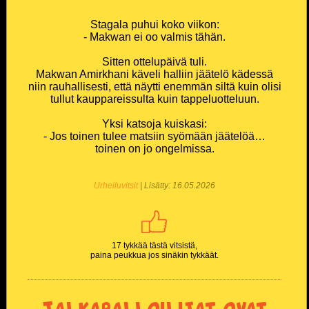
Stagala puhui koko viikon:
- Makwan ei oo valmis tähän.
Sitten ottelupäivä tuli.
Makwan Amirkhani käveli halliin jäätelö kädessä
niin rauhallisesti, että näytti enemmän siltä kuin olisi
tullut kauppareissulta kuin tappeluotteluun.
Yksi katsoja kuiskasi:
- Jos toinen tulee matsiin syömään jäätelöä…
toinen on jo ongelmissa.
Urheiluvitsit
| Lisätty: 16.05.2026
17 tykkää tästä vitsistä,
paina peukkua jos sinäkin tykkäät.
Jalkapalloilijat ovat