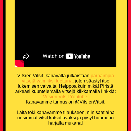
Vitsien Vitsit -kanavalla julkaistaan
parhaimpia
vitsejä valmiiksi luettuna
, joten säästyt itse
lukemisen vaivalta. Helppoa kuin mikä! Piristä
arkeasi kuuntelemalla vitsejä klikkamalla linkkiä:
Vitsien Vitsit Youtube
.
Kanavamme tunnus on @VitsienVitsit.
Laita toki kanavamme tilaukseen, niin saat aina
uusimmat vitsit katsottavaksi ja pysyt huumorin
harjalla mukana!