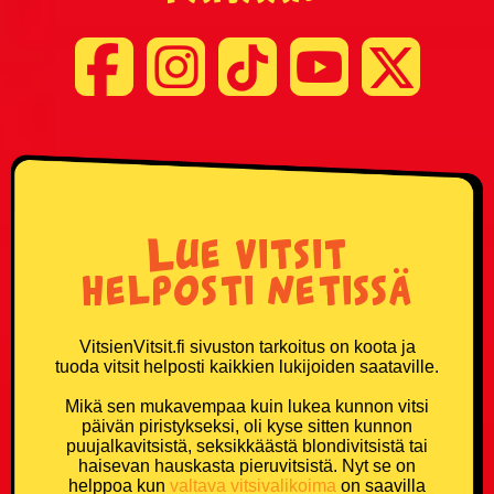
Lue vitsit
helposti netissä
VitsienVitsit.fi sivuston tarkoitus on koota ja
tuoda vitsit helposti kaikkien lukijoiden saataville.
Mikä sen mukavempaa kuin lukea kunnon vitsi
päivän piristykseksi, oli kyse sitten kunnon
puujalkavitsistä, seksikkäästä blondivitsistä tai
haisevan hauskasta pieruvitsistä. Nyt se on
helppoa kun
valtava vitsivalikoima
on saavilla