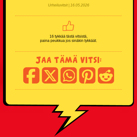
Urheiluvitsit | 16.05.2026
Kouluvitsit
Ladavitsit
Laihialaisvitsit
16 tykkää tästä vitsistä,
paina peukkua jos sinäkin tykkäät.
Lääkärivitsit
Jaa tämä vitsi:
Maalaisvitsit
Mies vs Nainen -vitsit
Miesvitsit
Mitä eroa? -vitsit
Mitä yhteistä? -vitsit