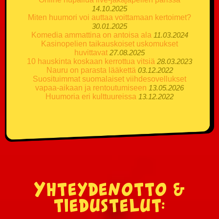
14.10.2025
Miten huumori voi auttaa voittamaan kertoimet?
30.01.2025
Komedia ammattina on antoisa ala
11.03.2024
Kasinopelien taikauskoiset uskomukset
huvittavat
27.08.2025
10 hauskinta koskaan kerrottua vitsiä
28.03.2023
Nauru on parasta lääkettä
03.12.2022
Suosituimmat suomalaiset viihdesovellukset
vapaa-aikaan ja rentoutumiseen
13.05.2026
Huumoria eri kulttuureissa
13.12.2022
Yhteydenotto &
tiedustelut: