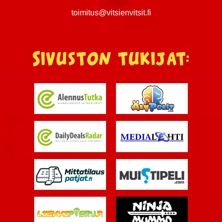
toimitus@vitsienvitsit.fi
Sivuston tukijat: