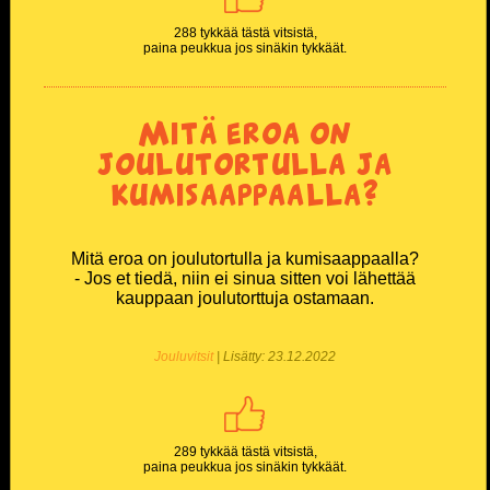
288 tykkää tästä vitsistä,
paina peukkua jos sinäkin tykkäät.
Mitä eroa on
joulutortulla ja
kumisaappaalla?
Mitä eroa on joulutortulla ja kumisaappaalla?
- Jos et tiedä, niin ei sinua sitten voi lähettää
kauppaan joulutorttuja ostamaan.
Jouluvitsit
| Lisätty: 23.12.2022
289 tykkää tästä vitsistä,
paina peukkua jos sinäkin tykkäät.