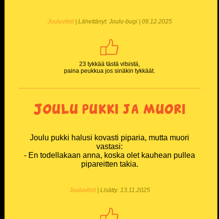
Miesten T-paidat
Jouluvitsit
| Lähettänyt: Joulu-bugi | 09.12.2025
Naisten T-paidat
Lasten paidat
23 tykkää tästä vitsistä,
paina peukkua jos sinäkin tykkäät.
Lippikset ja myssyt
Joulu pukki ja muori
Mukit ja tarvikkeet
Vitsien Vitsit Verkkokauppa
Joulu pukki halusi kovasti piparia, mutta muori
vastasi:
- En todellakaan anna, koska olet kauhean pullea
SOSIAALINEN MEDIA
pipareitten takia.
Facebook
Jouluvitsit
| Lisätty: 13.11.2025
Youtube