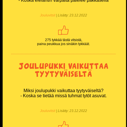
- Koska elefantin varpaita palelee pakkasella
Jouluvitsit
| Lisätty: 23.12.2022
275 tykkää tästä vitsistä,
paina peukkua jos sinäkin tykkäät.
Joulupukki vaikuttaa
tyytyväiseltä
Miksi joulupukki vaikuttaa tyytyväiseltä?
- Koska se tietää missä tuhmat tytöt asuvat.
Jouluvitsit
| Lisätty: 23.12.2022