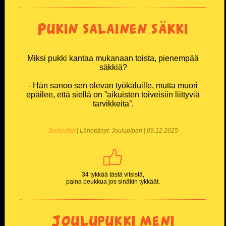
Pukin salainen säkki
Miksi pukki kantaa mukanaan toista, pienempää
säkkiä?
- Hän sanoo sen olevan työkaluille, mutta muori
epäilee, että siellä on ”aikuisten toiveisiin liittyviä
tarvikkeita”.
Jouluvitsit
| Lähettänyt: Joulupipari | 09.12.2025
34 tykkää tästä vitsistä,
paina peukkua jos sinäkin tykkäät.
Joulupukki meni