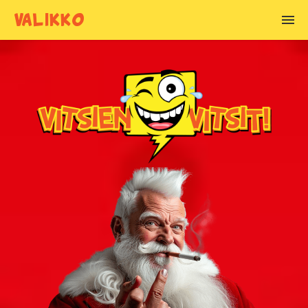
VALIKKO
VITSIEN AIHEET
Alkoholivitsit
Anoppivitsit
Armeijavitsit
Asianajajavitsit
Basistivitsit
Blondivitsit
Chuck Norris vitsit