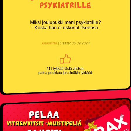
psykiatrille
Miksi joulupukki meni psykiatrille?
- Koska hän ei uskonut itseensä.
Jouluvitsit
| Lisätty: 05.09.2024
211 tykkää tästä vitsistä,
paina peukkua jos sinäkin tykkäät.