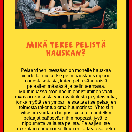
Mikä tekee pelistä
hauskan?
Pelaaminen itsessään on monelle hauskaa
viihdettä, mutta itse pelin hauskuus riippuu
monesta asiasta, kuten pelin säännöistä,
pelaajien määrästä ja pelin teemasta.
Muunmuassa moninpelin onnistuminen vaatii
myös oikeanlaista vuorovaikutusta ja yhteispeliä,
jonka myötä sen ympärille saattaa itse pelaajien
toimesta rakentua oma huumorinsa. Yhteisiin
vitseihin voidaan helposti viitata ja uudetkin
pelaajat pääsevät niihin nopeasti jyvälle,
riippumatta valitusta pelistä. Pelaajien itse
rakentama huumorikulttuuri on tärkeä osa pelin