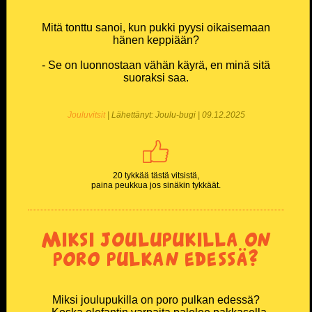
Mitä tonttu sanoi, kun pukki pyysi oikaisemaan
hänen keppiään?
- Se on luonnostaan vähän käyrä, en minä sitä
suoraksi saa.
Jouluvitsit
| Lähettänyt: Joulu-bugi | 09.12.2025
20 tykkää tästä vitsistä,
paina peukkua jos sinäkin tykkäät.
Miksi joulupukilla on
poro pulkan edessä?
Miksi joulupukilla on poro pulkan edessä?