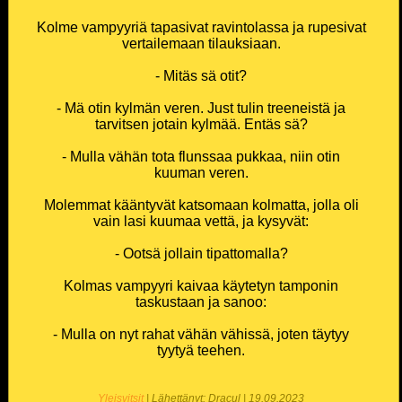
Kolme vampyyriä tapasivat ravintolassa ja rupesivat
vertailemaan tilauksiaan.
- Mitäs sä otit?
- Mä otin kylmän veren. Just tulin treeneistä ja
tarvitsen jotain kylmää. Entäs sä?
- Mulla vähän tota flunssaa pukkaa, niin otin
kuuman veren.
Molemmat kääntyvät katsomaan kolmatta, jolla oli
vain lasi kuumaa vettä, ja kysyvät:
- Ootsä jollain tipattomalla?
Kolmas vampyyri kaivaa käytetyn tamponin
taskustaan ja sanoo:
- Mulla on nyt rahat vähän vähissä, joten täytyy
tyytyä teehen.
Yleisvitsit
| Lähettänyt: Dracul | 19.09.2023