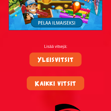
Ruotsalaisvitsit
Sairaat vitsit
Savolaisvitsit
Suomalainen ruotsalainen ja norjalainen vitsit
Lisää vitsejä:
Tauski vitsit
Yleisvitsit
Tesla-vitsit
Tuksu vitsit
Kaikki vitsit
Turkulaisvitsit
Urheiluvitsit
Uskonto vitsit