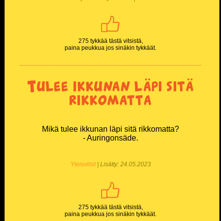
275 tykkää tästä vitsistä,
paina peukkua jos sinäkin tykkäät.
Tulee ikkunan läpi sitä
rikkomatta
Mikä tulee ikkunan läpi sitä rikkomatta?
- Auringonsäde.
Yleisvitsit
| Lisätty: 24.05.2023
275 tykkää tästä vitsistä,
paina peukkua jos sinäkin tykkäät.