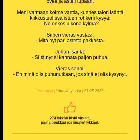
ovea ja asteli tupaan.
Meni varmaan kolme varttia, kunnes talon isäntä
kiikkustuolissa istuen rohkeni kysyä:
- No onkos ulkona kylmä?
Siihen vieras vastasi:
- Mitä nyt pari astetta pakkasta.
Johon isäntä:
- Siitä nyt ei kannata paljon puhua.
Vieras sanoi:
- En minä olis puhunutkaan, jos sinä et olis kysynyt.
Yleisvitsit
| Lähettänyt: Hsr | 21.05.2023
274 tykkää tästä vitsistä,
paina peukkua jos sinäkin tykkäät.