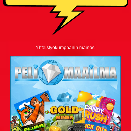
Naisvitsit
Niilo22 vitsit
Parisuhdevitsit
Pieruvitsit
Yhteistyökumppanin mainos:
Pikku-Kalle vitsit
Poliisivitsit
Politiikkavitsit
Pottukoira vitsit
Puujalkavitsit