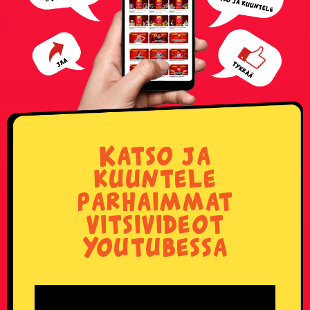
Katso ja
kuuntele
parhaimmat
vitsivideot
Youtubessa