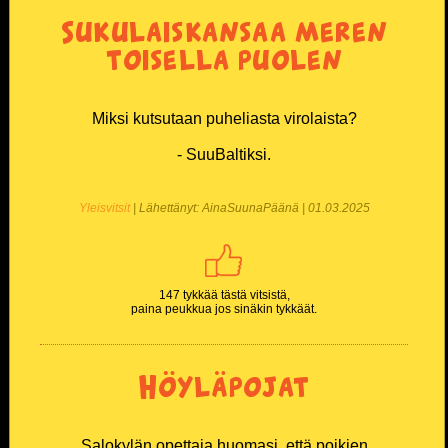
Sukulaiskansaa meren
TikTok
toisella puolen
Twitter X
Miksi kutsutaan puheliasta virolaista?
Instagram
- SuuBaltiksi.
Yleisvitsit
| Lähettänyt: AinaSuunaPäänä | 01.03.2025
147 tykkää tästä vitsistä,
paina peukkua jos sinäkin tykkäät.
Höyläpojat
Salokylän opettaja huomasi, että poikien