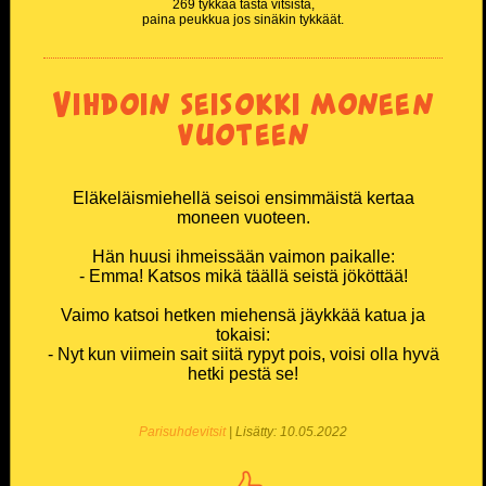
269 tykkää tästä vitsistä,
paina peukkua jos sinäkin tykkäät.
Vihdoin seisokki moneen
vuoteen
Eläkeläismiehellä seisoi ensimmäistä kertaa
moneen vuoteen.
Hän huusi ihmeissään vaimon paikalle:
- Emma! Katsos mikä täällä seistä jököttää!
Vaimo katsoi hetken miehensä jäykkää katua ja
tokaisi:
- Nyt kun viimein sait siitä rypyt pois, voisi olla hyvä
hetki pestä se!
Parisuhdevitsit
| Lisätty: 10.05.2022