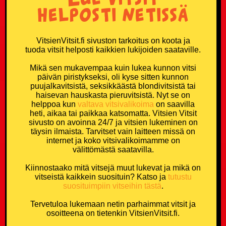
helposti netissä
VitsienVitsit.fi sivuston tarkoitus on koota ja
tuoda vitsit helposti kaikkien lukijoiden saataville.
Mikä sen mukavempaa kuin lukea kunnon vitsi
päivän piristykseksi, oli kyse sitten kunnon
puujalkavitsistä, seksikkäästä blondivitsistä tai
haisevan hauskasta pieruvitsistä. Nyt se on
helppoa kun
valtava vitsivalikoima
on saavilla
heti, aikaa tai paikkaa katsomatta. Vitsien Vitsit
sivusto on avoinna 24/7 ja vitsien lukeminen on
täysin ilmaista. Tarvitset vain laitteen missä on
internet ja koko vitsivalikoimamme on
välittömästä saatavilla.
Kiinnostaako mitä vitsejä muut lukevat ja mikä on
vitseistä kaikkein suosituin? Katso ja
tutustu
suosituimpiin vitseihin tästä
.
Tervetuloa lukemaan netin parhaimmat vitsit ja
osoitteena on tietenkin VitsienVitsit.fi.