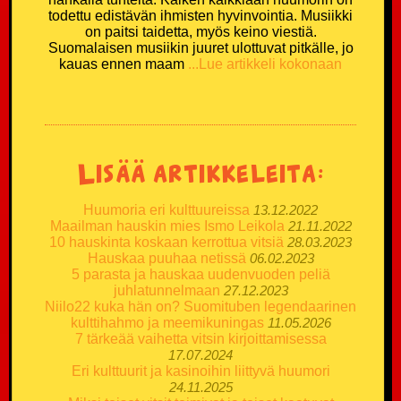
todettu edistävän ihmisten hyvinvointia. Musiikki
on paitsi taidetta, myös keino viestiä.
Suomalaisen musiikin juuret ulottuvat pitkälle, jo
kauas ennen maam
...Lue artikkeli kokonaan
Lisää artikkeleita:
Huumoria eri kulttuureissa
13.12.2022
Maailman hauskin mies Ismo Leikola
21.11.2022
10 hauskinta koskaan kerrottua vitsiä
28.03.2023
Hauskaa puuhaa netissä
06.02.2023
5 parasta ja hauskaa uudenvuoden peliä
juhlatunnelmaan
27.12.2023
Niilo22 kuka hän on? Suomituben legendaarinen
kulttihahmo ja meemikuningas
11.05.2026
7 tärkeää vaihetta vitsin kirjoittamisessa
17.07.2024
Eri kulttuurit ja kasinoihin liittyvä huumori
24.11.2025