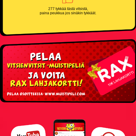
277 tykkää tästä vitsistä,
paina peukkua jos sinäkin tykkäät.