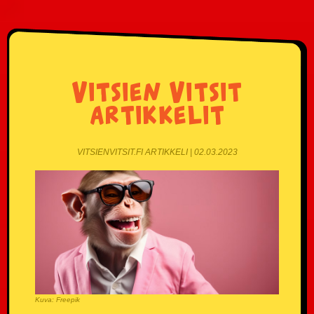
Vitsien Vitsit
artikkelit
VITSIENVITSIT.FI ARTIKKELI | 02.03.2023
Kuva: Freepik