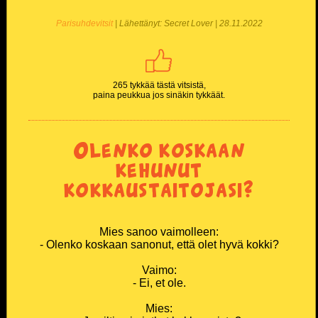
Miesten T-paidat
Parisuhdevitsit
| Lähettänyt: Secret Lover | 28.11.2022
Naisten T-paidat
265 tykkää tästä vitsistä,
Lasten paidat
paina peukkua jos sinäkin tykkäät.
Lippikset ja myssyt
Olenko koskaan
Mukit ja tarvikkeet
kehunut
kokkaustaitojasi?
Vitsien Vitsit Verkkokauppa
SOSIAALINEN MEDIA
Mies sanoo vaimolleen:
- Olenko koskaan sanonut, että olet hyvä kokki?
Facebook
Vaimo:
- Ei, et ole.
Youtube
Mies: