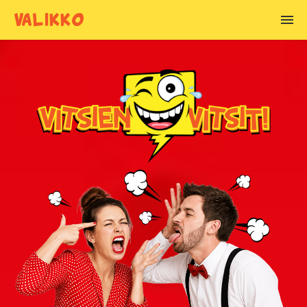
VALIKKO
VITSIEN AIHEET
Alkoholivitsit
Anoppivitsit
Armeijavitsit
Asianajajavitsit
Basistivitsit
Blondivitsit
Chuck Norris vitsit