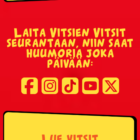
Laita Vitsien Vitsit
seurantaan, niin saat
huumoria joka
päivään:
Lue vitsit