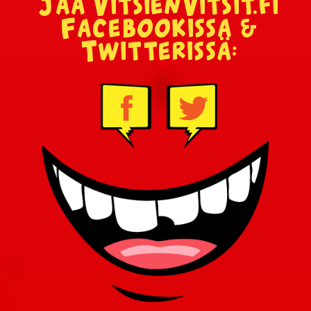
Jaa VitsienVitsit.fi
Facebookissa &
Twitterissä: