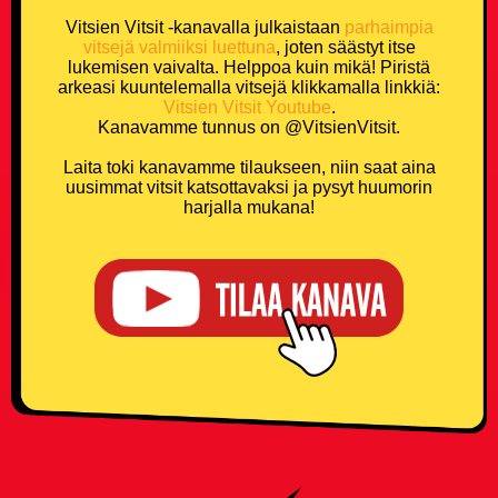
Vitsien Vitsit -kanavalla julkaistaan
parhaimpia
vitsejä valmiiksi luettuna
, joten säästyt itse
lukemisen vaivalta. Helppoa kuin mikä! Piristä
arkeasi kuuntelemalla vitsejä klikkamalla linkkiä:
Vitsien Vitsit Youtube
.
Kanavamme tunnus on @VitsienVitsit.
Laita toki kanavamme tilaukseen, niin saat aina
uusimmat vitsit katsottavaksi ja pysyt huumorin
harjalla mukana!