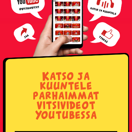
Katso ja
kuuntele
parhaimmat
vitsivideot
Youtubessa