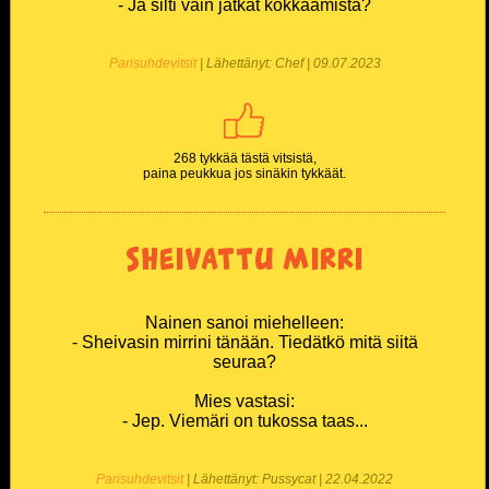
- Ja silti vain jatkat kokkaamista?
TikTok
Parisuhdevitsit
| Lähettänyt: Chef | 09.07.2023
Twitter X
Instagram
268 tykkää tästä vitsistä,
paina peukkua jos sinäkin tykkäät.
Sheivattu mirri
Nainen sanoi miehelleen:
- Sheivasin mirrini tänään. Tiedätkö mitä siitä
seuraa?
Mies vastasi:
- Jep. Viemäri on tukossa taas...
Parisuhdevitsit
| Lähettänyt: Pussycat | 22.04.2022