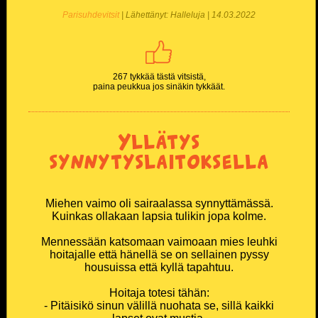
Parisuhdevitsit
| Lähettänyt: Halleluja | 14.03.2022
267 tykkää tästä vitsistä,
paina peukkua jos sinäkin tykkäät.
Yllätys
synnytyslaitoksella
Miehen vaimo oli sairaalassa synnyttämässä.
Kuinkas ollakaan lapsia tulikin jopa kolme.
Mennessään katsomaan vaimoaan mies leuhki
hoitajalle että hänellä se on sellainen pyssy
housuissa että kyllä tapahtuu.
Hoitaja totesi tähän:
- Pitäisikö sinun välillä nuohata se, sillä kaikki