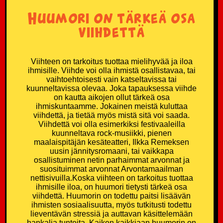
Huumori on tärkeä osa
viihdettä
Viihteen on tarkoitus tuottaa mielihyvää ja iloa
ihmisille. Viihde voi olla ihmistä osallistavaa, tai
vaihtoehtoisesti vain katseltavissa tai
kuunneltavissa olevaa. Joka tapauksessa viihde
on kautta aikojen ollut tärkeä osa
ihmiskuntaamme. Jokainen meistä kuluttaa
viihdettä, ja tietää myös mistä sitä voi saada.
Viihdettä voi olla esimerkiksi festivaaleilla
kuunneltava rock-musiikki, pienen
maalaispitäjän kesäteatteri, Ilkka Remeksen
uusin jännitysromaani, tai vaikkapa
osallistuminen netin parhaimmat arvonnat ja
suosituimmat arvonnat Arvontamaailman
nettisivuilla.Koska viihteen on tarkoitus tuottaa
ihmisille iloa, on huumori tietysti tärkeä osa
viihdettä. Huumorin on todettu paitsi lisäävän
ihmisten sosiaalisuutta, myös tutkitusti todettu
lieventävän stressiä ja auttavan käsittelemään
hankalia tunteita. Kaiken kaikkiaan huumorin on