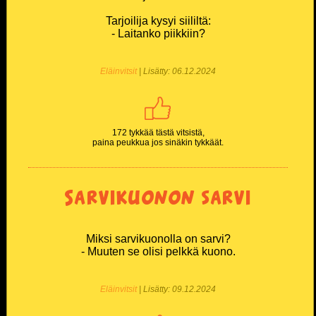
Tarjoilija kysyi siililtä:
KATSO, KUUNTELE TAI PELAA
- Laitanko piikkiin?
Kaikki vitsit
Eläinvitsit
| Lisätty: 06.12.2024
Kuuntele valmiiksi luettuja vitsejä
Pelaa Vitsien Vitsit -peliä ja voita
172 tykkää tästä vitsistä,
paina peukkua jos sinäkin tykkäät.
Satunnainen vitsi
Sarvikuonon sarvi
Vitsi & huumori artikkelit
TIEDÄTKÖ HYVÄN VITSIN?
Miksi sarvikuonolla on sarvi?
- Muuten se olisi pelkkä kuono.
Lähetä oma vitsi ja tee historiaa
Eläinvitsit
| Lisätty: 09.12.2024
VERKKOKAUPPA