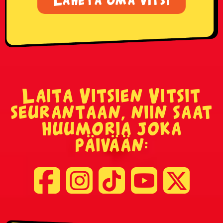
Laita Vitsien Vitsit
seurantaan, niin saat
huumoria joka
päivään: