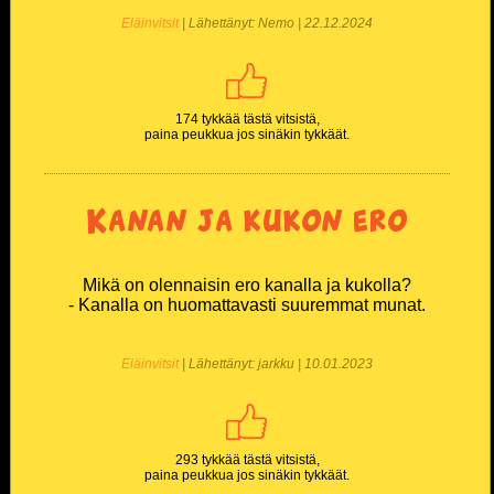
Eläinvitsit
| Lähettänyt: Nemo | 22.12.2024
174 tykkää tästä vitsistä,
paina peukkua jos sinäkin tykkäät.
Kanan ja kukon ero
Mikä on olennaisin ero kanalla ja kukolla?
- Kanalla on huomattavasti suuremmat munat.
Eläinvitsit
| Lähettänyt: jarkku | 10.01.2023
293 tykkää tästä vitsistä,
paina peukkua jos sinäkin tykkäät.