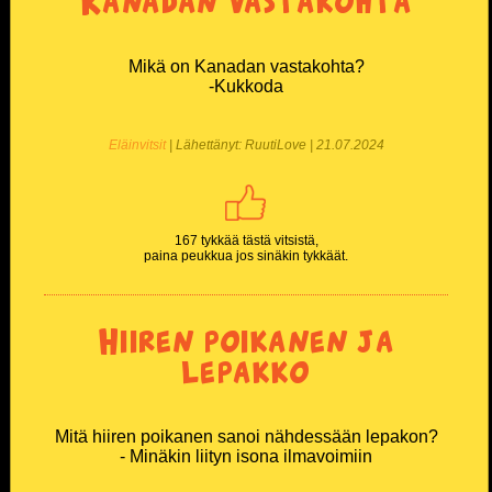
TikTok
Mikä on Kanadan vastakohta?
Twitter X
-Kukkoda
Instagram
Eläinvitsit
| Lähettänyt: RuutiLove | 21.07.2024
167 tykkää tästä vitsistä,
paina peukkua jos sinäkin tykkäät.
Hiiren poikanen ja
lepakko
Mitä hiiren poikanen sanoi nähdessään lepakon?
- Minäkin liityn isona ilmavoimiin