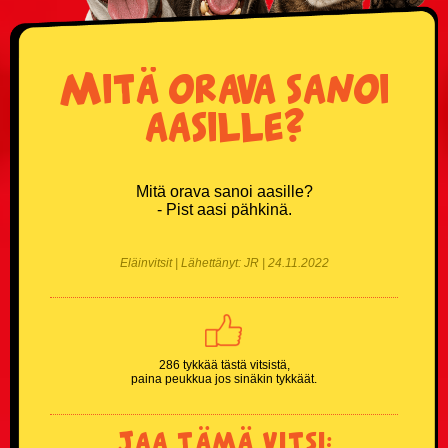
Donald Trump vitsit
Mitä orava sanoi
Eläinvitsit
aasille?
Härskit vitsit
Hölmöläisvitsit
Mitä orava sanoi aasille?
- Pist aasi pähkinä.
Insinöörivitsit
Eläinvitsit | Lähettänyt: JR | 24.11.2022
Japanilaisvitsit
Jonnevitsit
286 tykkää tästä vitsistä,
Jouluvitsit
paina peukkua jos sinäkin tykkäät.
Kasinovitsit
Jaa tämä vitsi: