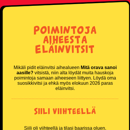
Vanhusvitsit
Poimintoja
Vankilavitsit
aiheesta
Yleisvitsit
Eläinvitsit
SUOSITUIMMAT VITSIT
Mikäli pidit eläinvitsi aihealueen
Mitä orava sanoi
Eniten tykätyt vitsit
aasille?
vitsistä, niin alta löydät muita hauskoja
poimintoja samaan aiheeseen liittyen. Löydä oma
suosikkivitsi ja ehkä myös elokuun 2026 paras
Päivän katsotuimmat vitsit
eläinvitsi.
Viikon katsotuimmat vitsit
Siili viihteellä
Kuukauden katsotuimmat vitsit
100 suosituinta vitsiä
Siili oli viihteellä ja tilasi baarissa oluen.