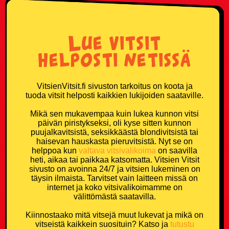
Lue vitsit
helposti netissä
VitsienVitsit.fi sivuston tarkoitus on koota ja
tuoda vitsit helposti kaikkien lukijoiden saataville.
Mikä sen mukavempaa kuin lukea kunnon vitsi
päivän piristykseksi, oli kyse sitten kunnon
puujalkavitsistä, seksikkäästä blondivitsistä tai
haisevan hauskasta pieruvitsistä. Nyt se on
helppoa kun
valtava vitsivalikoima
on saavilla
heti, aikaa tai paikkaa katsomatta. Vitsien Vitsit
sivusto on avoinna 24/7 ja vitsien lukeminen on
täysin ilmaista. Tarvitset vain laitteen missä on
internet ja koko vitsivalikoimamme on
välittömästä saatavilla.
Kiinnostaako mitä vitsejä muut lukevat ja mikä on
vitseistä kaikkein suosituin? Katso ja
tutustu