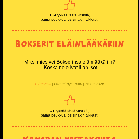
Miesten T-paidat
169 tykkää tästä vitsistä,
paina peukkua jos sinäkin tykkäät.
Naisten T-paidat
Bokserit eläinlääkäriin
Lasten paidat
Lippikset ja myssyt
Miksi mies vei Bokserinsa eläinlääkäriin?
- Koska ne olivat liian isot.
Mukit ja tarvikkeet
Eläinvitsit
| Lähettänyt: Pottu | 18.03.2026
Vitsien Vitsit Verkkokauppa
SOSIAALINEN MEDIA
41 tykkää tästä vitsistä,
paina peukkua jos sinäkin tykkäät.
Facebook
Youtube
Kanadan vastakohta