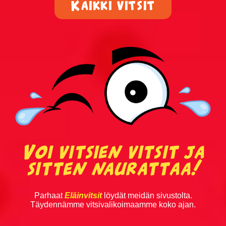
Kaikki vitsit
Ruotsalaisvitsit
Sairaat vitsit
Savolaisvitsit
Suomalainen ruotsalainen ja norjalainen vitsit
Tauski vitsit
Tesla-vitsit
Voi vitsien vitsit ja
Tuksu vitsit
sitten naurattaa!
Turkulaisvitsit
Parhaat
Eläinvitsit
löydät meidän sivustolta.
Urheiluvitsit
Täydennämme vitsivalikoimaamme koko ajan.
Uskonto vitsit