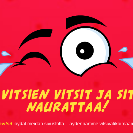
vitsien vitsit ja s
naurattaa!
vitsit
löydät meidän sivustolta. Täydennämme vitsivalikoimaa