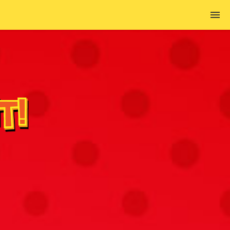
Chuck Norris vitsit
Donald Trump vitsit
Jouluvitsit
Kasinovitsit
Kouluvitsit
Mitä eroa? -vitsit
Mitä yhteistä? -vitsit
Politiikkavitsit
Pottukoira vitsit
lainen vitsit
Tauski vitsit
Tesla-vitsit
Yleisvitsit