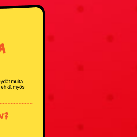
a
löydät muita
a ehkä myös
n?