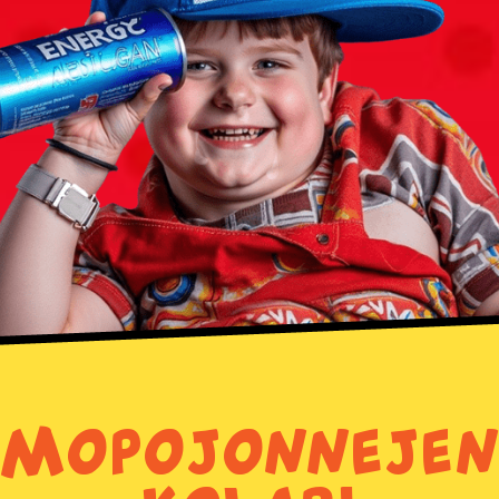
Viikon katsotuimmat vitsit
Kuukauden katsotuimmat vi
Pelaa Vitsien Vitsit -peliä ja voita
Satunnainen vitsi
Mopojonneje
aidat
Lippikset ja myssyt
Mukit ja tarvikkeet