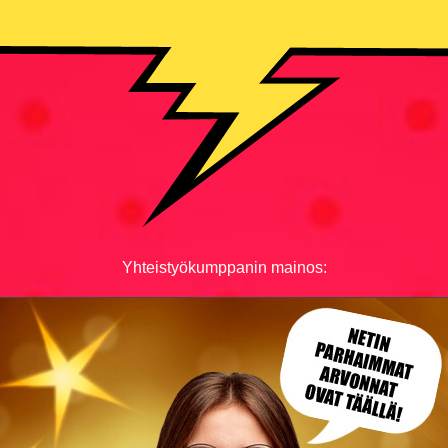
Yhteistyökumppanin mainos: