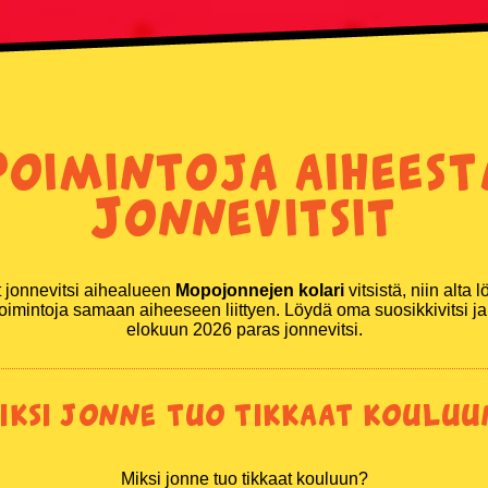
Poimintoja aiheest
Jonnevitsit
it jonnevitsi aihealueen
Mopojonnejen kolari
vitsistä, niin alta 
oimintoja samaan aiheeseen liittyen. Löydä oma suosikkivitsi j
elokuun 2026 paras jonnevitsi.
iksi jonne tuo tikkaat kouluu
Miksi jonne tuo tikkaat kouluun?