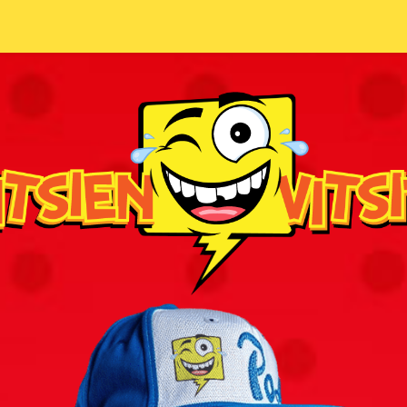
Asianajajavitsit
Basistivitsit
Blondivitsit
Insinöörivitsit
Japanilaisvitsit
Jonnevitsit
Maalaisvitsit
Mies vs Nainen -vitsit
Miesvitsit
Pieruvitsit
Pikku-Kalle vitsit
Poliisivitsit
Savolaisvitsit
Suomalainen ruotsalainen ja norja
Uskonto vitsit
Vanhusvitsit
Vankilavitsit