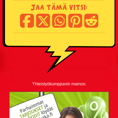
Jaa tämä vitsi:
Kouluvitsit
Ladavitsit
Laihialaisvitsit
Lääkärivitsit
Maalaisvitsit
Mies vs Nainen -vitsit
Miesvitsit
Yhteistyökumppanin mainos:
Mitä eroa? -vitsit
Mitä yhteistä? -vitsit