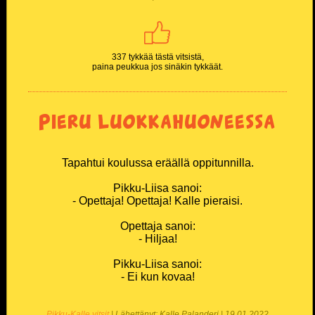
337 tykkää tästä vitsistä,
paina peukkua jos sinäkin tykkäät.
Pieru luokkahuoneessa
Tapahtui koulussa eräällä oppitunnilla.
Pikku-Liisa sanoi:
- Opettaja! Opettaja! Kalle pieraisi.
Opettaja sanoi:
- Hiljaa!
Pikku-Liisa sanoi:
- Ei kun kovaa!
Pikku-Kalle vitsit
| Lähettänyt: Kalle Palanderi | 19.01.2022