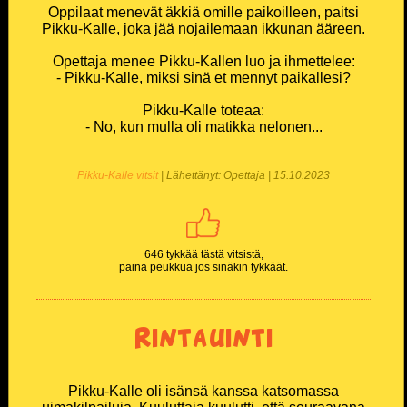
Oppilaat menevät äkkiä omille paikoilleen, paitsi
TikTok
Pikku-Kalle, joka jää nojailemaan ikkunan ääreen.
Opettaja menee Pikku-Kallen luo ja ihmettelee:
Twitter X
- Pikku-Kalle, miksi sinä et mennyt paikallesi?
Pikku-Kalle toteaa:
Instagram
- No, kun mulla oli matikka nelonen...
Pikku-Kalle vitsit
| Lähettänyt: Opettaja | 15.10.2023
646 tykkää tästä vitsistä,
paina peukkua jos sinäkin tykkäät.
Rintauinti
Pikku-Kalle oli isänsä kanssa katsomassa