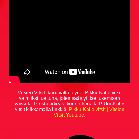
Vanhusvitsit
Vankilavitsit
Yleisvitsit
SUOSITUIMMAT VITSIT
Eniten tykätyt vitsit
Päivän katsotuimmat vitsit
Vitsien Vitsit -kanavalta löydät Pikku-Kalle vitsit
valmiiksi luettuna, joten säästyt itse lukemisen
vaivalta. Piristä arkeasi kuuntelemalla Pikku-Kalle
Viikon katsotuimmat vitsit
vitsit klikkamalla linkkiä:
Pikku-Kalle vitsit | Vitsien
Vitsit Youtube
.
Kuukauden katsotuimmat vitsit
100 suosituinta vitsiä