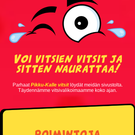
KATSO, KUUNTELE TAI PELAA
Kaikki vitsit
Kuuntele valmiiksi luettuja vitsejä
Voi vitsien vitsit ja
Pelaa Vitsien Vitsit -peliä ja voita
sitten naurattaa!
Satunnainen vitsi
Parhaat
Pikku-Kalle vitsit
löydät meidän sivustolta.
Vitsi & huumori artikkelit
Täydennämme vitsivalikoimaamme koko ajan.
TIEDÄTKÖ HYVÄN VITSIN?
Lähetä oma vitsi ja tee historiaa
VERKKOKAUPPA
Poimintoja