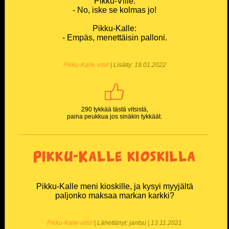
Pikku-Ville:
- No, iske se kolmas jo!
Pikku-Kalle:
- Empäs, menettäisin palloni.
Pikku-Kalle vitsit
| Lisätty: 19.01.2022
290 tykkää tästä vitsistä,
paina peukkua jos sinäkin tykkäät.
Pikku-Kalle kioskilla
Pikku-Kalle meni kioskille, ja kysyi myyjältä
paljonko maksaa markan karkki?
Pikku-Kalle vitsit
| Lähettänyt: jantsu | 13.11.2021