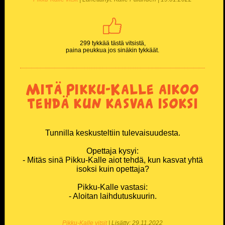
299 tykkää tästä vitsistä,
paina peukkua jos sinäkin tykkäät.
Mitä Pikku-Kalle aikoo
tehdä kun kasvaa isoksi
Tunnilla keskusteltiin tulevaisuudesta.
Opettaja kysyi:
- Mitäs sinä Pikku-Kalle aiot tehdä, kun kasvat yhtä
isoksi kuin opettaja?
Pikku-Kalle vastasi:
- Aloitan laihdutuskuurin.
Pikku-Kalle vitsit
| Lisätty: 29.11.2022