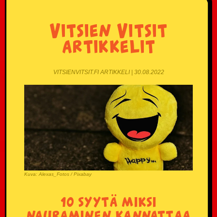
Vitsien Vitsit
artikkelit
VITSIENVITSIT.FI ARTIKKELI | 30.08.2022
Kuva: Alexas_Fotos / Pixabay
10 syytä miksi
nauraminen kannattaa