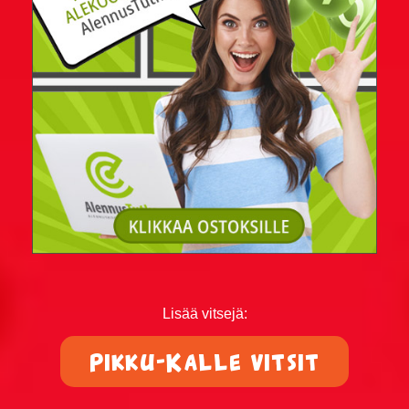
Naisvitsit
Niilo22 vitsit
Parisuhdevitsit
Pieruvitsit
Pikku-Kalle vitsit
Poliisivitsit
Politiikkavitsit
Lisää vitsejä:
Pottukoira vitsit
Pikku-Kalle vitsit
Puujalkavitsit