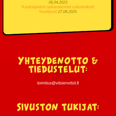
06.04.2023
Kasinopelien taikauskoiset uskomukset
huvittavat
27.08.2025
Yhteydenotto &
tiedustelut:
toimitus@vitsienvitsit.fi
Sivuston tukijat: