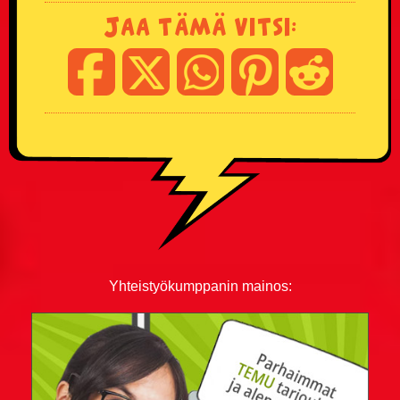
Kouluvitsit
Jaa tämä vitsi:
Ladavitsit
Laihialaisvitsit
Lääkärivitsit
Maalaisvitsit
Mies vs Nainen -vitsit
Miesvitsit
Yhteistyökumppanin mainos:
Mitä eroa? -vitsit
Mitä yhteistä? -vitsit