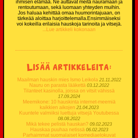
ihmisen elämää. Ne auttavat meitä nauramaan ja
rentoutumaan, sekä luomaan yhteyden muihin.
Jos haluaa kehittää omaa huumorintajuaan, on
tärkeää aloittaa harjoittelemalla.Ensimmäiseksi
voi kokeilla erilaisia hauskoja tarinoita ja vitsejä.
...Lue artikkeli kokonaan
Lisää artikkeleita:
Maailman hauskin mies Ismo Leikola
21.11.2022
Nauru on parasta lääkettä
03.12.2022
Tilanteet kasinolla, joissa on vitsit vähissä
17.09.2024
Meemikone: 10 hauskinta internet-meemiä
kaikkien aikojen
21.04.2023
Kuuntele valmiiksi luettuja vitsejä Youtubessa
08.08.2022
Mikä tekee pelistä hauskan?
09.02.2023
Hauskaa puuhaa netissä
06.02.2023
Parhaimmat suomalaiset komediaelokuvat