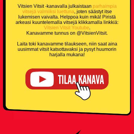
Vitsien Vitsit -kanavalla julkaistaan
parhaimpia
vitsejä valmiiksi luettuna
, joten säästyt itse
lukemisen vaivalta. Helppoa kuin mikä! Piristä
arkeasi kuuntelemalla vitsejä klikkamalla linkkiä:
Vitsien Vitsit Youtube
.
Kanavamme tunnus on @VitsienVitsit.
Laita toki kanavamme tilaukseen, niin saat aina
uusimmat vitsit katsottavaksi ja pysyt huumorin
harjalla mukana!