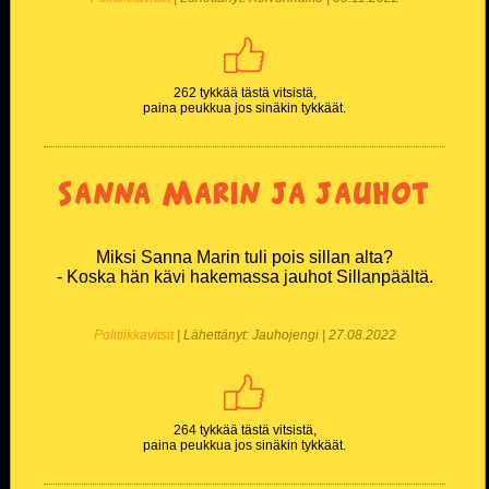
262 tykkää tästä vitsistä,
paina peukkua jos sinäkin tykkäät.
Sanna Marin ja jauhot
Miksi Sanna Marin tuli pois sillan alta?
- Koska hän kävi hakemassa jauhot Sillanpäältä.
Politiikkavitsit
| Lähettänyt: Jauhojengi | 27.08.2022
264 tykkää tästä vitsistä,
paina peukkua jos sinäkin tykkäät.