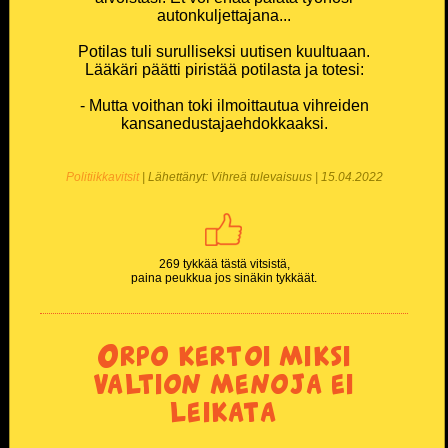
autonkuljettajana...
TikTok
Potilas tuli surulliseksi uutisen kuultuaan.
Lääkäri päätti piristää potilasta ja totesi:
Twitter X
- Mutta voithan toki ilmoittautua vihreiden
kansanedustajaehdokkaaksi.
Instagram
Politiikkavitsit
| Lähettänyt: Vihreä tulevaisuus | 15.04.2022
269 tykkää tästä vitsistä,
paina peukkua jos sinäkin tykkäät.
Orpo kertoi miksi
valtion menoja ei
leikata