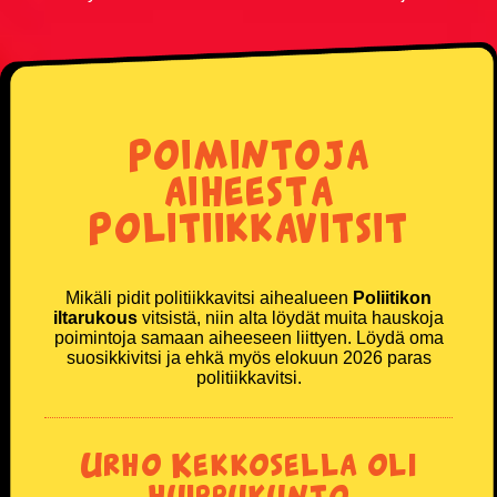
Vanhusvitsit
Vankilavitsit
Poimintoja
Yleisvitsit
aiheesta
Politiikkavitsit
SUOSITUIMMAT VITSIT
Eniten tykätyt vitsit
Mikäli pidit politiikkavitsi aihealueen
Poliitikon
iltarukous
vitsistä, niin alta löydät muita hauskoja
Päivän katsotuimmat vitsit
poimintoja samaan aiheeseen liittyen. Löydä oma
suosikkivitsi ja ehkä myös elokuun 2026 paras
politiikkavitsi.
Viikon katsotuimmat vitsit
Kuukauden katsotuimmat vitsit
Urho Kekkosella oli
huippukunto
100 suosituinta vitsiä