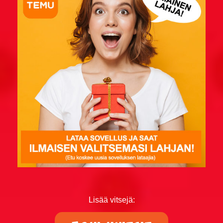
Naisvitsit
Niilo22 vitsit
Parisuhdevitsit
Pieruvitsit
Pikku-Kalle vitsit
Poliisivitsit
Politiikkavitsit
Pottukoira vitsit
Lisää vitsejä:
Puujalkavitsit