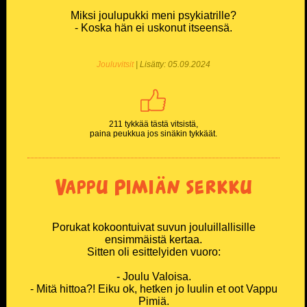
Miksi joulupukki meni psykiatrille?
- Koska hän ei uskonut itseensä.
Jouluvitsit
| Lisätty: 05.09.2024
211 tykkää tästä vitsistä,
paina peukkua jos sinäkin tykkäät.
Vappu Pimiän serkku
Porukat kokoontuivat suvun jouluillallisille
ensimmäistä kertaa.
Sitten oli esittelyiden vuoro:
- Joulu Valoisa.
- Mitä hittoa?! Eiku ok, hetken jo luulin et oot Vappu
Pimiä.