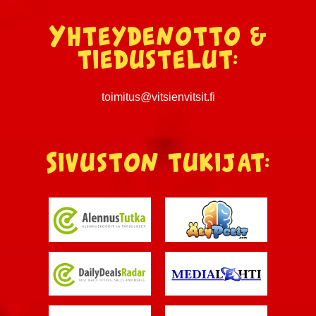
Yhteydenotto &
tiedustelut:
toimitus@vitsienvitsit.fi
Sivuston tukijat: