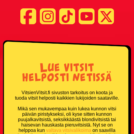
Lue vitsit
helposti netissä
VitsienVitsit.fi sivuston tarkoitus on koota ja
tuoda vitsit helposti kaikkien lukijoiden saataville.
Mikä sen mukavempaa kuin lukea kunnon vitsi
päivän piristykseksi, oli kyse sitten kunnon
puujalkavitsistä, seksikkäästä blondivitsistä tai
haisevan hauskasta pieruvitsistä. Nyt se on
helppoa kun
valtava vitsivalikoima
on saavilla