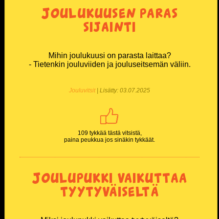
Joulukuusen paras
KATSO, KUUNTELE TAI PELAA
sijainti
Kaikki vitsit
Mihin joulukuusi on parasta laittaa?
- Tietenkin jouluviiden ja jouluseitsemän väliin.
Kuuntele valmiiksi luettuja vitsejä
Jouluvitsit
| Lisätty: 03.07.2025
Pelaa Vitsien Vitsit -peliä ja voita
Satunnainen vitsi
109 tykkää tästä vitsistä,
Vitsi & huumori artikkelit
paina peukkua jos sinäkin tykkäät.
TIEDÄTKÖ HYVÄN VITSIN?
Joulupukki vaikuttaa
tyytyväiseltä
Lähetä oma vitsi ja tee historiaa
VERKKOKAUPPA