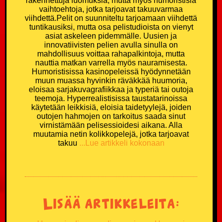
rakennettuja luomuksia, mutta myös humoristisia
vaihtoehtoja, jotka tarjoavat takuuvarmaa
viihdettä.Pelit on suunniteltu tarjoamaan viihdettä
tuntikausiksi, mutta osa pelistudioista on vienyt
asiat askeleen pidemmälle. Uusien ja
innovatiivisten pelien avulla sinulla on
mahdollisuus voittaa rahapalkintoja, mutta
nauttia matkan varrella myös nauramisesta.
Humoristisissa kasinopeleissä hyödynnetään
muun muassa hyvinkin räväkkää huumoria,
eloisaa sarjakuvagrafiikkaa ja typeriä tai outoja
teemoja. Hyperrealistisissa taustatarinoissa
käytetään leikkisiä, eloisia taidetyylejä, joiden
outojen hahmojen on tarkoitus saada sinut
virnistämään pelisessioidesi aikana. Alla
muutamia netin kolikkopelejä, jotka tarjoavat
takuu
...Lue artikkeli kokonaan
Lisää artikkeleita: