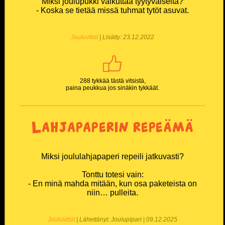
Miksi joulupukki vaikuttaa tyytyväiseltä?
- Koska se tietää missä tuhmat tytöt asuvat.
Miesten T-paidat
Jouluvitsit
| Lisätty: 23.12.2022
Naisten T-paidat
Lasten paidat
288 tykkää tästä vitsistä,
paina peukkua jos sinäkin tykkäät.
Lippikset ja myssyt
Mukit ja tarvikkeet
Lahjapaperin repeämä
Vitsien Vitsit Verkkokauppa
Miksi joululahjapaperi repeili jatkuvasti?
SOSIAALINEN MEDIA
Tonttu totesi vain:
- En minä mahda mitään, kun osa paketeista on
Facebook
niin… pulleita.
Youtube
Jouluvitsit
| Lähettänyt: Joulupipari | 09.12.2025