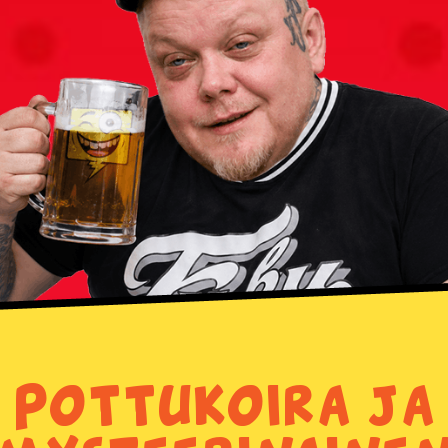
Viikon katsotuimmat vitsit
Kuukauden katsotuimmat vi
Pelaa Vitsien Vitsit -peliä ja voita
Satunnainen vitsi
Pottukoira ja
aidat
Lippikset ja myssyt
Mukit ja tarvikkeet