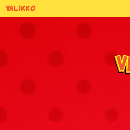
VALIKKO
VITSIEN AIHEET
Alkoholivitsit
Anoppivitsit
Armeijavitsit
Eläinvitsit
Härskit vitsit
Hölmöläisvitsit
Ladavitsit
Laihialaisvitsit
Lääkärivitsit
Naisvitsit
Niilo22 vitsit
Parisuhdevitsit
Puujalkavitsit
Ruotsalaisvitsit
Sairaat vitsit
Tuksu vitsit
Turkulaisvitsit
Urheiluvitsit