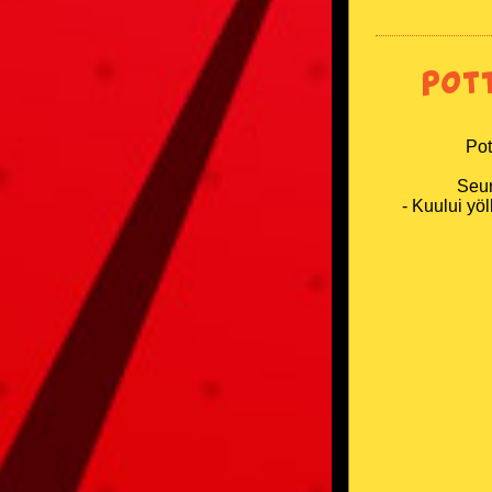
Pott
Pot
Seur
- Kuului yöl