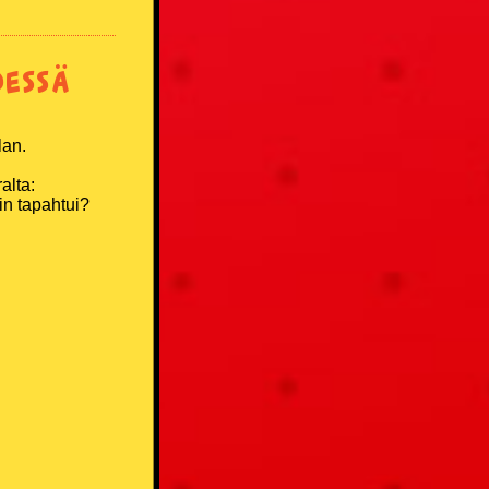
dessä
lan.
alta:
ein tapahtui?