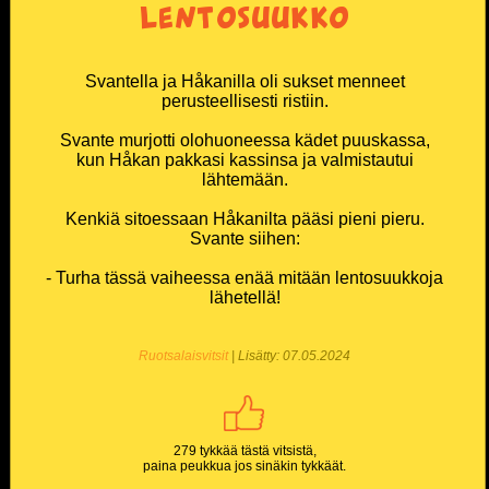
lentosuukko
Svantella ja Håkanilla oli sukset menneet
perusteellisesti ristiin.
Svante murjotti olohuoneessa kädet puuskassa,
kun Håkan pakkasi kassinsa ja valmistautui
lähtemään.
Kenkiä sitoessaan Håkanilta pääsi pieni pieru.
Svante siihen:
- Turha tässä vaiheessa enää mitään lentosuukkoja
lähetellä!
Ruotsalaisvitsit
| Lisätty: 07.05.2024
279 tykkää tästä vitsistä,
paina peukkua jos sinäkin tykkäät.