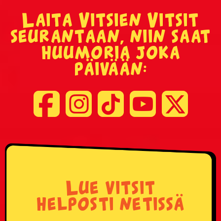
Laita Vitsien Vitsit
seurantaan, niin saat
huumoria joka
päivään:
Lue vitsit
helposti netissä