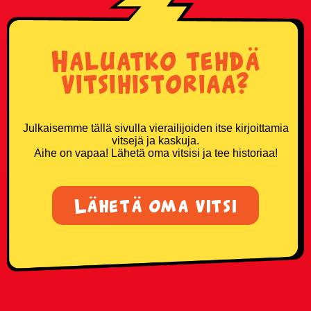
Haluatko tehdä
vitsihistoriaa?
Julkaisemme tällä sivulla vierailijoiden itse kirjoittamia
vitsejä ja kaskuja.
Aihe on vapaa! Lähetä oma vitsisi ja tee historiaa!
Lähetä oma vitsi