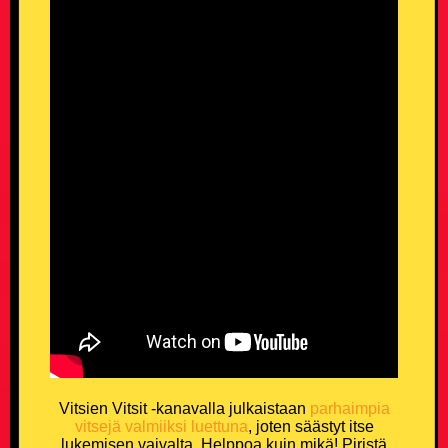
Vitsien Vitsit -kanavalla julkaistaan
parhaimpia
vitsejä valmiiksi luettuna
, joten säästyt itse
lukemisen vaivalta. Helppoa kuin mikä! Piristä