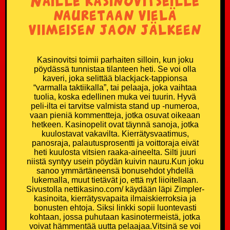
Näille kasinovitseille
nauretaan vielä
viimeisen jaon jälkeen
Kasinovitsi toimii parhaiten silloin, kun joku
pöydässä tunnistaa tilanteen heti. Se voi olla
kaveri, joka selittää blackjack-tappionsa
“varmalla taktiikalla”, tai pelaaja, joka vaihtaa
tuolia, koska edellinen muka vei tuurin. Hyvä
peli-ilta ei tarvitse valmista stand up -numeroa,
vaan pieniä kommentteja, jotka osuvat oikeaan
hetkeen. Kasinopelit ovat täynnä sanoja, jotka
kuulostavat vakavilta. Kierrätysvaatimus,
panosraja, palautusprosentti ja voittoraja eivät
heti kuulosta vitsien raaka-aineelta. Silti juuri
niistä syntyy usein pöydän kuivin nauru.Kun joku
sanoo ymmärtäneensä bonusehdot yhdellä
lukemalla, muut tietävät jo, että nyt liioitellaan.
Sivustolla nettikasino.com/ käydään läpi Zimpler-
kasinoita, kierrätysvapaita ilmaiskierroksia ja
bonusten ehtoja. Siksi linkki sopii luontevasti
kohtaan, jossa puhutaan kasinotermeistä, jotka
voivat hämmentää uutta pelaajaa.Vitsinä se voi