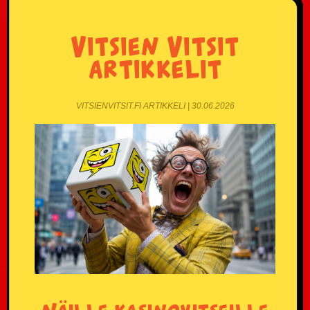
Vitsien Vitsit
artikkelit
VITSIENVITSIT.FI ARTIKKELI | 30.06.2026