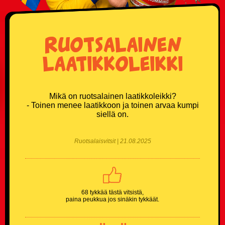
Donald Trump vitsit
Ruotsalainen
Eläinvitsit
laatikkoleikki
Härskit vitsit
Hölmöläisvitsit
Mikä on ruotsalainen laatikkoleikki?
- Toinen menee laatikkoon ja toinen arvaa kumpi
Insinöörivitsit
siellä on.
Japanilaisvitsit
Ruotsalaisvitsit | 21.08.2025
Jonnevitsit
Jouluvitsit
68 tykkää tästä vitsistä,
paina peukkua jos sinäkin tykkäät.
Kasinovitsit