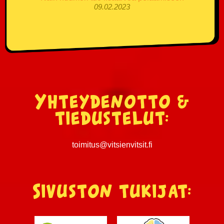
09.02.2023
Yhteydenotto &
tiedustelut:
toimitus@vitsienvitsit.fi
Sivuston tukijat: