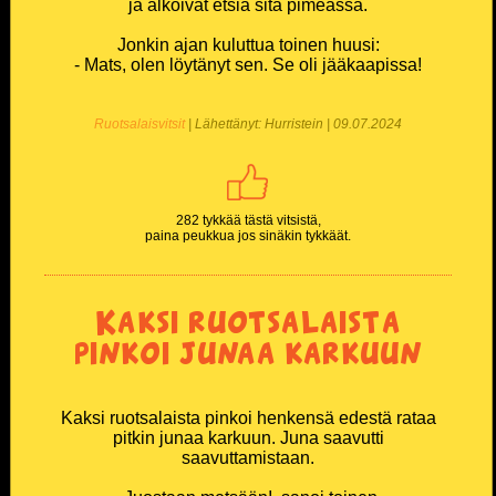
ja alkoivat etsiä sitä pimeässä.
Jonkin ajan kuluttua toinen huusi:
- Mats, olen löytänyt sen. Se oli jääkaapissa!
Ruotsalaisvitsit
| Lähettänyt: Hurristein | 09.07.2024
282 tykkää tästä vitsistä,
paina peukkua jos sinäkin tykkäät.
Kaksi ruotsalaista
pinkoi junaa karkuun
Kaksi ruotsalaista pinkoi henkensä edestä rataa
pitkin junaa karkuun. Juna saavutti
saavuttamistaan.