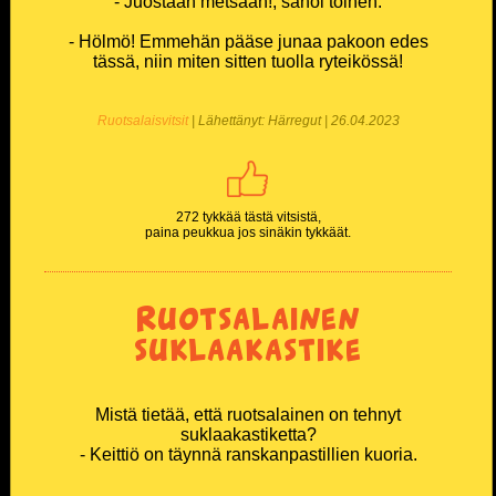
- Juostaan metsään!, sanoi toinen.
- Hölmö! Emmehän pääse junaa pakoon edes
tässä, niin miten sitten tuolla ryteikössä!
Ruotsalaisvitsit
| Lähettänyt: Härregut | 26.04.2023
272 tykkää tästä vitsistä,
paina peukkua jos sinäkin tykkäät.
Ruotsalainen
suklaakastike
Mistä tietää, että ruotsalainen on tehnyt
suklaakastiketta?
- Keittiö on täynnä ranskanpastillien kuoria.