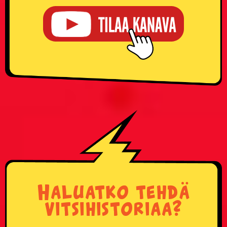
Haluatko tehdä
vitsihistoriaa?