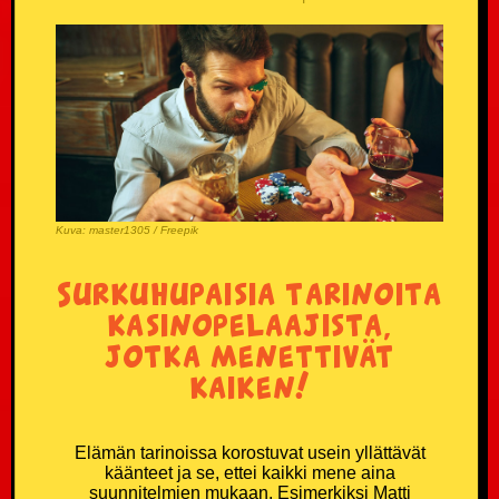
Kuva: master1305 / Freepik
Surkuhupaisia tarinoita
kasinopelaajista,
jotka menettivät
kaiken!
Elämän tarinoissa korostuvat usein yllättävät
käänteet ja se, ettei kaikki mene aina
suunnitelmien mukaan. Esimerkiksi Matti