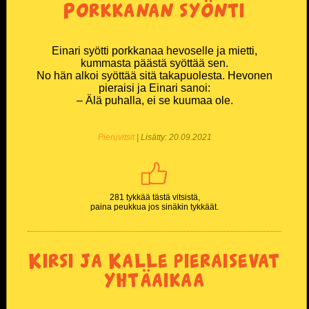
Porkkanan syönti
TikTok
Einari syötti porkkanaa hevoselle ja mietti,
Twitter X
kummasta päästä syöttää sen.
No hän alkoi syöttää sitä takapuolesta. Hevonen
Instagram
pieraisi ja Einari sanoi:
– Älä puhalla, ei se kuumaa ole.
Pieruvitsit
| Lisätty: 20.09.2021
281 tykkää tästä vitsistä,
paina peukkua jos sinäkin tykkäät.
Kirsi ja Kalle pieraisevat
yhtäaikaa