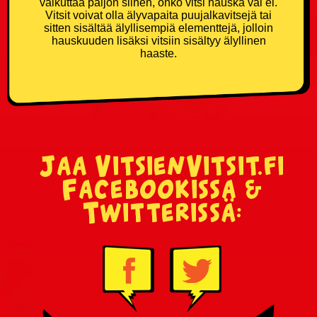
vaikuttaa paljon siihen, onko vitsi hauska vai ei.
Vitsit voivat olla älyvapaita puujalkavitsejä tai
sitten sisältää älyllisempiä elementtejä, jolloin
hauskuuden lisäksi vitsiin sisältyy älyllinen
haaste.
Jaa VitsienVitsit.fi
Facebookissa &
Twitterissä: