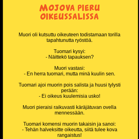
Mojova pieru
oikeussalissa
Muori oli kutsuttu oikeuteen todistamaan torilla
tapahtunutta ryöstöä.
Tuomari kysyi:
- Näittekö tapauksen?
Muori vastasi:
- En herra tuomari, mutta minä kuulin sen.
Tuomari ajoi muorin pois salista ja huusi tylysti
perään:
- Ei oikeus kuulemisia usko!
Muori pieraisi raikuvasti käräjätuvan ovella
mennessään.
Tuomari komensi muorin takaisin ja sanoi:
- Tehän halveksitte oikeutta, siitä tulee kova
rangaistus!