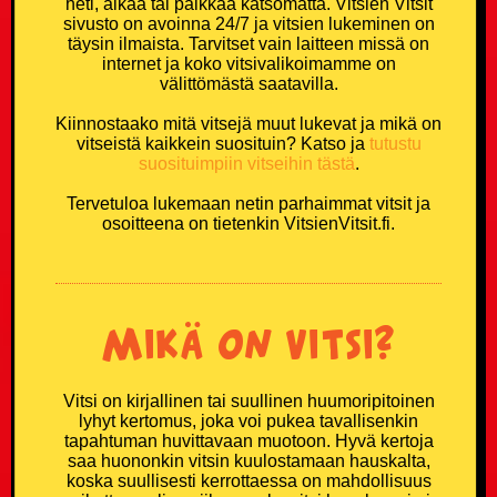
heti, aikaa tai paikkaa katsomatta. Vitsien Vitsit
sivusto on avoinna 24/7 ja vitsien lukeminen on
täysin ilmaista. Tarvitset vain laitteen missä on
internet ja koko vitsivalikoimamme on
välittömästä saatavilla.
Kiinnostaako mitä vitsejä muut lukevat ja mikä on
vitseistä kaikkein suosituin? Katso ja
tutustu
suosituimpiin vitseihin tästä
.
Tervetuloa lukemaan netin parhaimmat vitsit ja
osoitteena on tietenkin VitsienVitsit.fi.
Mikä on vitsi?
Vitsi on kirjallinen tai suullinen huumoripitoinen
lyhyt kertomus, joka voi pukea tavallisenkin
tapahtuman huvittavaan muotoon. Hyvä kertoja
saa huononkin vitsin kuulostamaan hauskalta,
koska suullisesti kerrottaessa on mahdollisuus