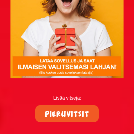
Naisvitsit
Niilo22 vitsit
Parisuhdevitsit
Pieruvitsit
Pikku-Kalle vitsit
Poliisivitsit
Politiikkavitsit
Lisää vitsejä:
Pottukoira vitsit
Pieruvitsit
Puujalkavitsit