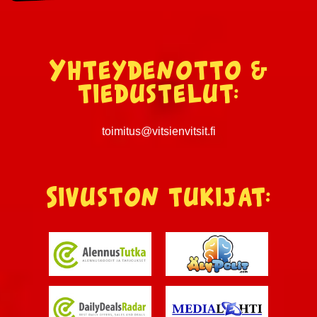
Yhteydenotto &
tiedustelut:
toimitus@vitsienvitsit.fi
Sivuston tukijat: