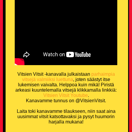
Vitsien Vitsit -kanavalla julkaistaan
parhaimpia
vitsejä valmiiksi luettuna
, joten säästyt itse
lukemisen vaivalta. Helppoa kuin mikä! Piristä
arkeasi kuuntelemalla vitsejä klikkamalla linkkiä:
Vitsien Vitsit Youtube
.
Kanavamme tunnus on @VitsienVitsit.
Laita toki kanavamme tilaukseen, niin saat aina
uusimmat vitsit katsottavaksi ja pysyt huumorin
harjalla mukana!