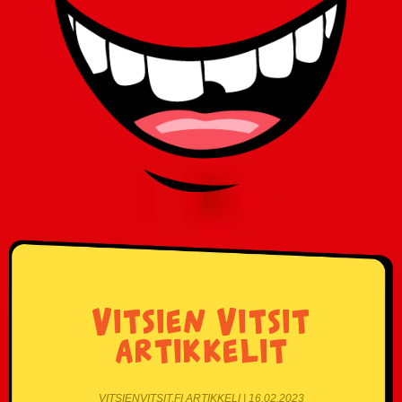
Vitsien Vitsit
artikkelit
VITSIENVITSIT.FI ARTIKKELI | 16.02.2023