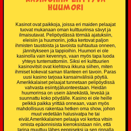
huumori
Kasinot ovat paikkoja, joissa eri maiden pelaajat
tuovat mukanaan oman kulttuurinsa sävyt ja
ilmaisutavat. Pelipöydässä törmää ajatuksiin,
eleisiin ja huumoriin, jotka kertovat paljon
ihmisten taustoista ja tavoista suhtautua onneen,
jännitykseen ja tappioihin. Huumori ei ole
kasinolla vain kevennys, vaan myös tapa luoda
yhteys tuntemattomiin. Siksi eri kulttuurien
kasinovitsit ovat kiehtova ikkuna siihen, miten
ihmiset kokevat saman tilanteen eri tavoin. Paras
uusi kasino tarjoaa kansainvälisiä pöytiä.
Amerikkalaiset pelaajat tunnetaan pelipöydissä
vahvasta esiintyjäluonteestaan. Heidän
huumorinsa on usein äänekästä, leveää ja
suunnattu koko pöydälle. Kasino ei ole heille
pelkkä paikka yrittää onneaan, vaan myös
mahdollisuus rakentaa hetken oma show, johon
muut vedetään halusivatpa he tai
eivät.Amerikkalainen pelaaja voi kertoa vitsin
omista epäonnisista kierroksistaan niin, että
tarina muuttuu lähes eeppiseksi ja sen rinnalla