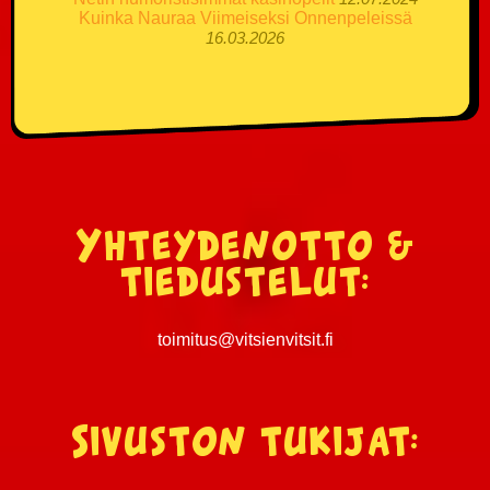
Kuinka Nauraa Viimeiseksi Onnenpeleissä
16.03.2026
Yhteydenotto &
tiedustelut:
toimitus@vitsienvitsit.fi
Sivuston tukijat: