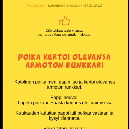
Härskit vitsit
| Lähettänyt: Svensson | 14.10.2021
285 tykkää tästä vitsistä,
paina peukkua jos sinäkin tykkäät.
Poika kertoi olevansa
armoton runkkari
Katolinen poika meni papin luo ja kertoi olevansa
armoton runkkari.
Pappi neuvoi:
- Lopeta poikani. Säästä kunnes olet naimisissa.
Kuukauden kuluttua pappi tuli poikaa vastaan ja
kysyi tilannetta.
Poika totesi iloisena: