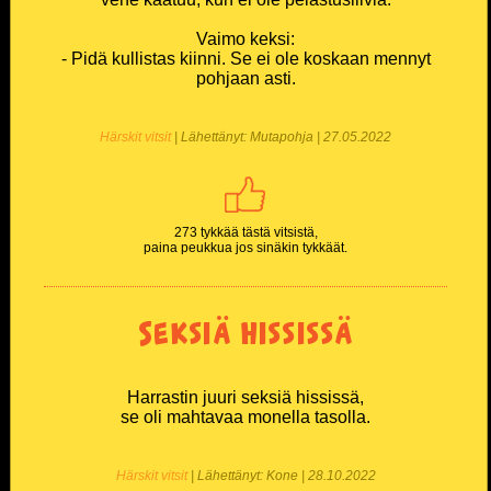
Vaimo keksi:
- Pidä kullistas kiinni. Se ei ole koskaan mennyt
pohjaan asti.
Härskit vitsit
| Lähettänyt: Mutapohja | 27.05.2022
273 tykkää tästä vitsistä,
paina peukkua jos sinäkin tykkäät.
Seksiä hississä
Harrastin juuri seksiä hississä,
se oli mahtavaa monella tasolla.
Härskit vitsit
| Lähettänyt: Kone | 28.10.2022