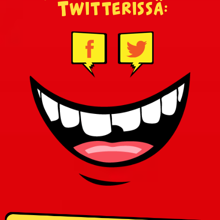
Twitterissä: