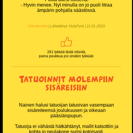
- Hyvin menee. Nyt minulla on jo puoli litraa
ämpärin pohjalla säästössä.
Härskit vitsit
| Lähettänyt: HolyFuck | 11.01.2023
281 tykkää tästä vitsistä,
paina peukkua jos sinäkin tykkäät.
Tatuoinnit molempiin
sisäreisiin
Nainen halusi tatuoijan tatuoivan vasempaan
sisäreiteensä joulukuusen ja oikeaan
pääsiäispupun.
Tatuoija ei vähästä hätkähtänyt, mallit katsottiin ja
kohta jo neulakone surisi kotoisasti.