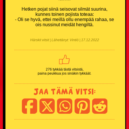
Kouluvitsit
Hetken pojat siinä seisovat silmät suurina,
kunnes toinen pojista toteaa:
- Oli se hyvä, ettei meillä ollu enempää rahaa, se
Ladavitsit
ois nussinut meidät hengiltä.
Laihialaisvitsit
Härskit vitsit | Lähettänyt: Vintiö | 17.12.2022
Lääkärivitsit
Maalaisvitsit
276 tykkää tästä vitsistä,
paina peukkua jos sinäkin tykkäät.
Mies vs Nainen -vitsit
Jaa tämä vitsi:
Miesvitsit
Mitä eroa? -vitsit
Mitä yhteistä? -vitsit