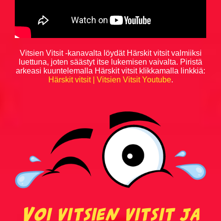
KATSO, KUUNTELE TAI PELAA
Kaikki vitsit
Vitsien Vitsit -kanavalta löydät Härskit vitsit valmiiksi
luettuna, joten säästyt itse lukemisen vaivalta. Piristä
Kuuntele valmiiksi luettuja vitsejä
arkeasi kuuntelemalla Härskit vitsit klikkamalla linkkiä:
Härskit vitsit | Vitsien Vitsit Youtube
.
Pelaa Vitsien Vitsit -peliä ja voita
Satunnainen vitsi
Vitsi & huumori artikkelit
TIEDÄTKÖ HYVÄN VITSIN?
Lähetä oma vitsi ja tee historiaa
Voi vitsien vitsit ja
VERKKOKAUPPA