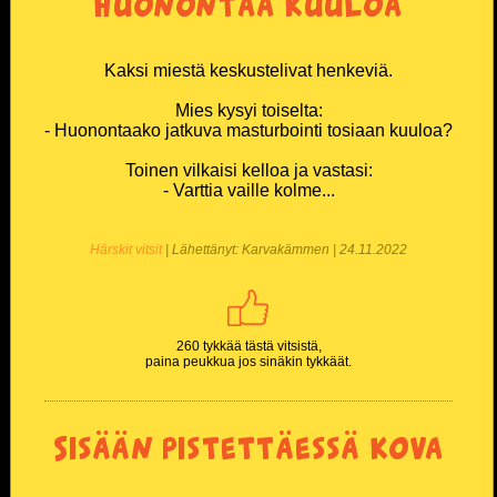
huonontaa kuuloa
Kaksi miestä keskustelivat henkeviä.
Mies kysyi toiselta:
- Huonontaako jatkuva masturbointi tosiaan kuuloa?
Toinen vilkaisi kelloa ja vastasi:
- Varttia vaille kolme...
Härskit vitsit
| Lähettänyt: Karvakämmen | 24.11.2022
260 tykkää tästä vitsistä,
paina peukkua jos sinäkin tykkäät.
Sisään pistettäessä kova