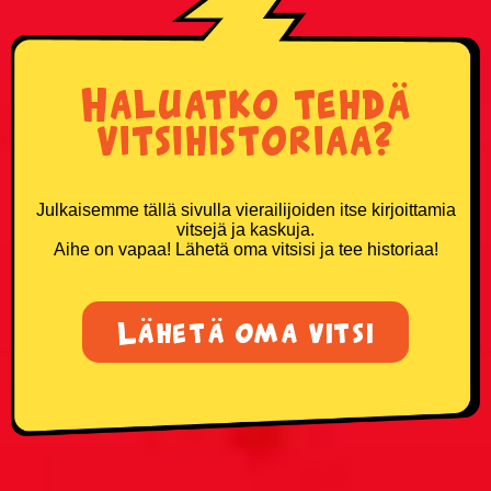
Haluatko tehdä
vitsihistoriaa?
Julkaisemme tällä sivulla vierailijoiden itse kirjoittamia
vitsejä ja kaskuja.
Aihe on vapaa! Lähetä oma vitsisi ja tee historiaa!
Lähetä oma vitsi