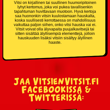
Vitsi on kirjallinen tai suullinen huumoripitoinen
lyhyt kertomus, joka voi pukea tavallisenkin
tapahtuman huvittavaan muotoon. Hyvä kertoja
saa huononkin vitsin kuulostamaan hauskalta,
koska suullisesti kerrottaessa on mahdollisuus
vaikuttaa paljon siihen, onko vitsi hauska vai ei.
Vitsit voivat olla älyvapaita puujalkavitsejä tai
sitten sisältää älyllisempiä elementtejä, jolloin
hauskuuden lisäksi vitsiin sisältyy älyllinen
haaste.
Jaa VitsienVitsit.fi
Facebookissa &
Twitterissä: