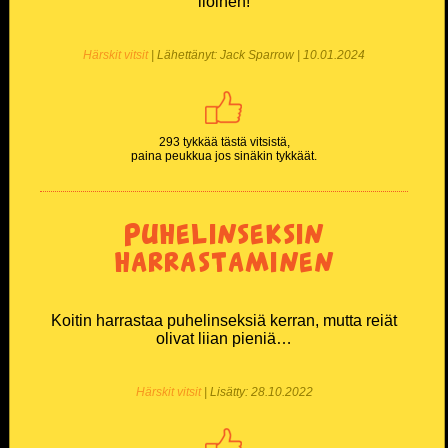
iloinen!
Härskit vitsit
| Lähettänyt: Jack Sparrow | 10.01.2024
293 tykkää tästä vitsistä,
paina peukkua jos sinäkin tykkäät.
Puhelinseksin
harrastaminen
Koitin harrastaa puhelinseksiä kerran, mutta reiät
olivat liian pieniä…
Härskit vitsit
| Lisätty: 28.10.2022