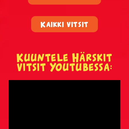
Ruotsalaisvitsit
Sairaat vitsit
Kaikki vitsit
Savolaisvitsit
Suomalainen ruotsalainen ja norjalainen vitsit
Kuuntele Härskit
Tauski vitsit
vitsit Youtubessa:
Tesla-vitsit
Tuksu vitsit
Turkulaisvitsit
Urheiluvitsit
Uskonto vitsit