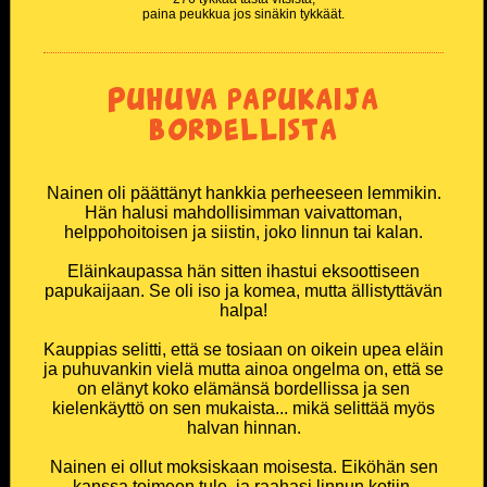
paina peukkua jos sinäkin tykkäät.
Puhuva papukaija
bordellista
Nainen oli päättänyt hankkia perheeseen lemmikin.
Hän halusi mahdollisimman vaivattoman,
helppohoitoisen ja siistin, joko linnun tai kalan.
Eläinkaupassa hän sitten ihastui eksoottiseen
papukaijaan. Se oli iso ja komea, mutta ällistyttävän
halpa!
Kauppias selitti, että se tosiaan on oikein upea eläin
ja puhuvankin vielä mutta ainoa ongelma on, että se
on elänyt koko elämänsä bordellissa ja sen
kielenkäyttö on sen mukaista... mikä selittää myös
halvan hinnan.
Nainen ei ollut moksiskaan moisesta. Eiköhän sen
kanssa toimeen tule, ja raahasi linnun kotiin.