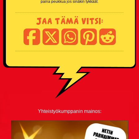
paina peukkua jos sinäkin tykkäät.
Kouluvitsit
Jaa tämä vitsi:
Ladavitsit
Laihialaisvitsit
Lääkärivitsit
Maalaisvitsit
Mies vs Nainen -vitsit
Miesvitsit
Yhteistyökumppanin mainos:
Mitä eroa? -vitsit
Mitä yhteistä? -vitsit