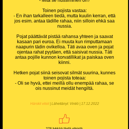
- Mitä se nussiminen on?
Toinen pojista vastaa:
- En ihan tarkalleen tiedä, mutta kuulin kerran, että
jos esim. antaa tädille rahaa, niin silloin ehkä saa
nussia.
Pojat päättävät pistää rahansa yhteen ja saavat
kasaan pari euroa. Ei muuta kun rimputtamaan
naapurin tädin ovikelloa. Täti avaa oven ja pojat
ojentaa rahat pyytäen, että saisivat nussia. Täti
antaa pojille kunnon korvatillikat ja paiskaa oven
kiinni.
Hetken pojat siinä seisovat silmät suurina, kunnes
toinen pojista toteaa:
- Oli se hyvä, ettei meillä ollu enempää rahaa, se
ois nussinut meidät hengiltä.
Härskit vitsit
| Lähettänyt: Vintiö | 17.12.2022
276 tykkää tästä vitsistä,