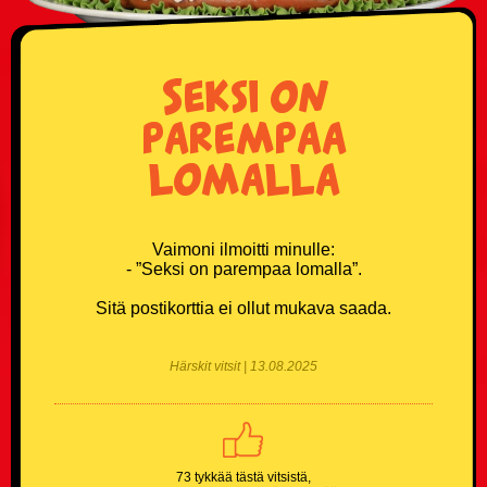
Donald Trump vitsit
Seksi on
Eläinvitsit
parempaa
Härskit vitsit
lomalla
Hölmöläisvitsit
Insinöörivitsit
Vaimoni ilmoitti minulle:
- ”Seksi on parempaa lomalla”.
Japanilaisvitsit
Sitä postikorttia ei ollut mukava saada.
Jonnevitsit
Härskit vitsit | 13.08.2025
Jouluvitsit
Kasinovitsit
73 tykkää tästä vitsistä,