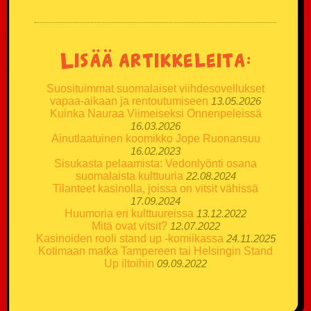
Lisää artikkeleita:
Suosituimmat suomalaiset viihdesovellukset
vapaa-aikaan ja rentoutumiseen
13.05.2026
Kuinka Nauraa Viimeiseksi Onnenpeleissä
16.03.2026
Ainutlaatuinen koomikko Jope Ruonansuu
16.02.2023
Sisukasta pelaamista: Vedonlyönti osana
suomalaista kulttuuria
22.08.2024
Tilanteet kasinolla, joissa on vitsit vähissä
17.09.2024
Huumoria eri kulttuureissa
13.12.2022
Mitä ovat vitsit?
12.07.2022
Kasinoiden rooli stand up -komiikassa
24.11.2025
Kotimaan matka Tampereen tai Helsingin Stand
Up iltoihin
09.09.2022