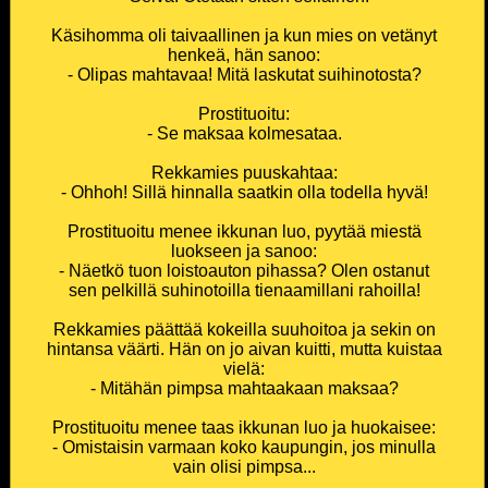
Käsihomma oli taivaallinen ja kun mies on vetänyt
henkeä, hän sanoo:
- Olipas mahtavaa! Mitä laskutat suihinotosta?
Prostituoitu:
- Se maksaa kolmesataa.
Rekkamies puuskahtaa:
- Ohhoh! Sillä hinnalla saatkin olla todella hyvä!
Prostituoitu menee ikkunan luo, pyytää miestä
luokseen ja sanoo:
- Näetkö tuon loistoauton pihassa? Olen ostanut
sen pelkillä suhinotoilla tienaamillani rahoilla!
Rekkamies päättää kokeilla suuhoitoa ja sekin on
hintansa väärti. Hän on jo aivan kuitti, mutta kuistaa
vielä:
- Mitähän pimpsa mahtaakaan maksaa?
Prostituoitu menee taas ikkunan luo ja huokaisee:
- Omistaisin varmaan koko kaupungin, jos minulla
vain olisi pimpsa...