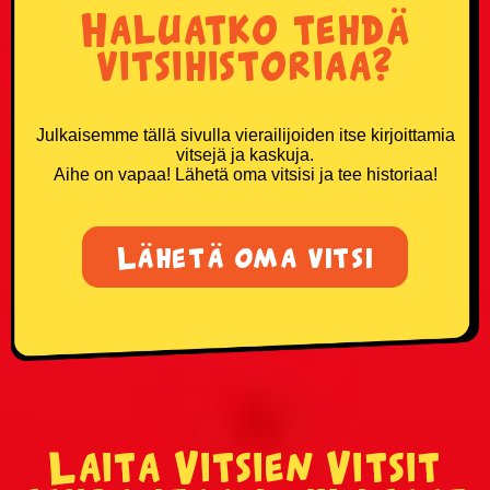
Haluatko tehdä
vitsihistoriaa?
Julkaisemme tällä sivulla vierailijoiden itse kirjoittamia
vitsejä ja kaskuja.
Aihe on vapaa! Lähetä oma vitsisi ja tee historiaa!
Lähetä oma vitsi
Laita Vitsien Vitsit