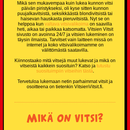
Mikä sen mukavempaa kuin lukea kunnon vitsi
päivän piristykseksi, oli kyse sitten kunnon
puujalkavitsistä, seksikkäästä blondivitsistä tai
haisevan hauskasta pieruvitsistä. Nyt se on
helppoa kun
valtava vitsivalikoima
on saavilla
heti, aikaa tai paikkaa katsomatta. Vitsien Vitsit
sivusto on avoinna 24/7 ja vitsien lukeminen on
täysin ilmaista. Tarvitset vain laitteen missä on
internet ja koko vitsivalikoimamme on
välittömästä saatavilla.
Kiinnostaako mitä vitsejä muut lukevat ja mikä on
vitseistä kaikkein suosituin? Katso ja
tutustu
suosituimpiin vitseihin tästä
.
Tervetuloa lukemaan netin parhaimmat vitsit ja
osoitteena on tietenkin VitsienVitsit.fi.
Mikä on vitsi?