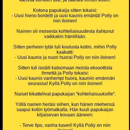
Kotona papukaija sitten tokaisi:
- Uusi hieno bordelli ja uusi kaunis emäntä! Polly on
niin iloinen!
Nainen oli moisesta kohteliaisuudesta ilahtunut
vaikkakin hämillään.
Sitten perheen tytär tuli koulusta kotiin, mihin Polly
kaakatti:
- Uusi kaunis ja nuori huora! Polly on niin iloinen!
Sitten tuli isoäiti katsomaan moista eksoottista
ihmettä ja Polly tokaisi:
- Uusi kaunis vanhempi huora, kauniin emännän
seurassa! Kyllä Polly on niin iloinen!
Naiset kikattelivat papukaijan “kohteliaisuuksille“.
Yöllä nainen heräsi siihen, kun hänen miehensä
saapui kotiin työmatkalta. Hän kuuli papukaijan
kiljaisevan kovaan ääneen:
- Terve Ilpo, vanha kaveri! Kyllä Polly on niin