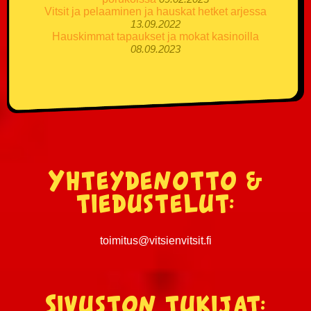
Vitsit ja pelaaminen ja hauskat hetket arjessa
13.09.2022
Hauskimmat tapaukset ja mokat kasinoilla
08.09.2023
Yhteydenotto &
tiedustelut:
toimitus@vitsienvitsit.fi
Sivuston tukijat: