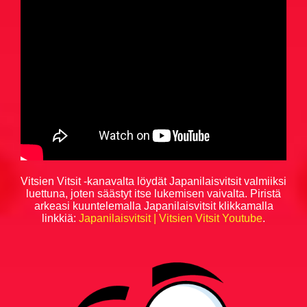
Vanhusvitsit
Vankilavitsit
Yleisvitsit
SUOSITUIMMAT VITSIT
Eniten tykätyt vitsit
Vitsien Vitsit -kanavalta löydät Japanilaisvitsit valmiiksi
luettuna, joten säästyt itse lukemisen vaivalta. Piristä
Päivän katsotuimmat vitsit
arkeasi kuuntelemalla Japanilaisvitsit klikkamalla
linkkiä:
Japanilaisvitsit | Vitsien Vitsit Youtube
.
Viikon katsotuimmat vitsit
Kuukauden katsotuimmat vitsit
100 suosituinta vitsiä