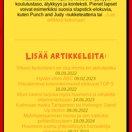
koulutustaso, älykkyys ja konteksti. Pienet lapset
voivat esimerkiksi suosia slapstick-elokuvia,
kuten Punch and Judy -nukketeatteria tai
...Lue
artikkeli kokonaan
Lisää artikkeleita:
Vitsien kertominen on osa monta eri aktiviteettia
09.09.2022
Hyvän vitsin ABC
09.02.2023
Hauskimmat kasinoteemaiset elokuvat TOP-5
16.09.2022
Moni casino tarjoaa myös huumoria ja viihdettä
ohjelmistossaan
14.06.2023
Kotimaan matka Tampereen tai Helsingin Stand
Up iltoihin
09.09.2022
Mobiilipelaamisen nousu ja sen vaikutus
peliteollisuuteen
19.09.2024
Huumorin tuoma yhteisöllisyys harrastelija
porukoissa
09.02.2023