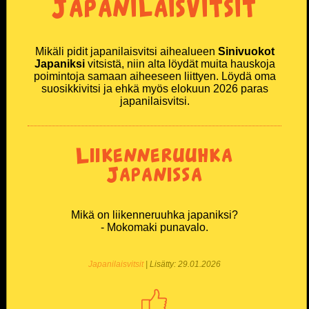
Japanilaisvitsit
Miesten T-paidat
Mikäli pidit japanilaisvitsi aihealueen
Sinivuokot
Naisten T-paidat
Japaniksi
vitsistä, niin alta löydät muita hauskoja
poimintoja samaan aiheeseen liittyen. Löydä oma
suosikkivitsi ja ehkä myös elokuun 2026 paras
Lasten paidat
japanilaisvitsi.
Lippikset ja myssyt
Liikenneruuhka
Mukit ja tarvikkeet
Japanissa
Vitsien Vitsit Verkkokauppa
Mikä on liikenneruuhka japaniksi?
SOSIAALINEN MEDIA
- Mokomaki punavalo.
Facebook
Japanilaisvitsit
| Lisätty: 29.01.2026
Youtube