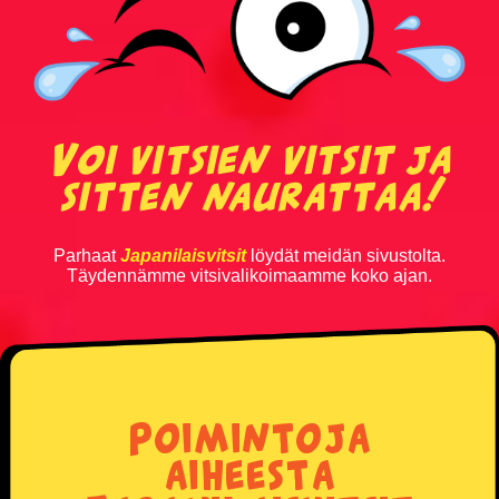
KATSO, KUUNTELE TAI PELAA
Kaikki vitsit
Voi vitsien vitsit ja
Kuuntele valmiiksi luettuja vitsejä
sitten naurattaa!
Pelaa Vitsien Vitsit -peliä ja voita
Parhaat
Japanilaisvitsit
löydät meidän sivustolta.
Satunnainen vitsi
Täydennämme vitsivalikoimaamme koko ajan.
Vitsi & huumori artikkelit
TIEDÄTKÖ HYVÄN VITSIN?
Poimintoja
Lähetä oma vitsi ja tee historiaa
aiheesta
VERKKOKAUPPA