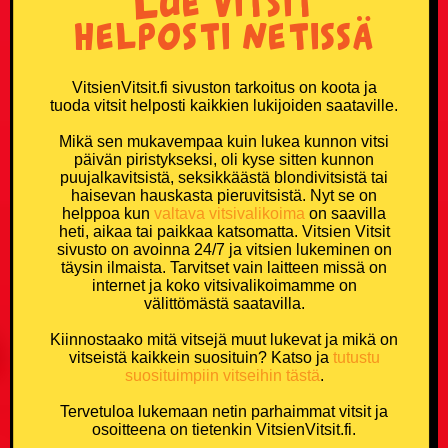
Lue vitsit
helposti netissä
VitsienVitsit.fi sivuston tarkoitus on koota ja
tuoda vitsit helposti kaikkien lukijoiden saataville.
Mikä sen mukavempaa kuin lukea kunnon vitsi
päivän piristykseksi, oli kyse sitten kunnon
puujalkavitsistä, seksikkäästä blondivitsistä tai
haisevan hauskasta pieruvitsistä. Nyt se on
helppoa kun
valtava vitsivalikoima
on saavilla
heti, aikaa tai paikkaa katsomatta. Vitsien Vitsit
sivusto on avoinna 24/7 ja vitsien lukeminen on
täysin ilmaista. Tarvitset vain laitteen missä on
internet ja koko vitsivalikoimamme on
välittömästä saatavilla.
Kiinnostaako mitä vitsejä muut lukevat ja mikä on
vitseistä kaikkein suosituin? Katso ja
tutustu
suosituimpiin vitseihin tästä
.
Tervetuloa lukemaan netin parhaimmat vitsit ja
osoitteena on tietenkin VitsienVitsit.fi.