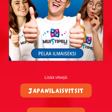
Naisvitsit
Niilo22 vitsit
Parisuhdevitsit
Pieruvitsit
Pikku-Kalle vitsit
Poliisivitsit
Politiikkavitsit
Lisää vitsejä:
Pottukoira vitsit
Japanilaisvitsit
Puujalkavitsit