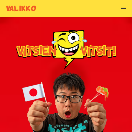
VALIKKO
VITSIEN AIHEET
Alkoholivitsit
Anoppivitsit
Armeijavitsit
Asianajajavitsit
Basistivitsit
Blondivitsit
Chuck Norris vitsit