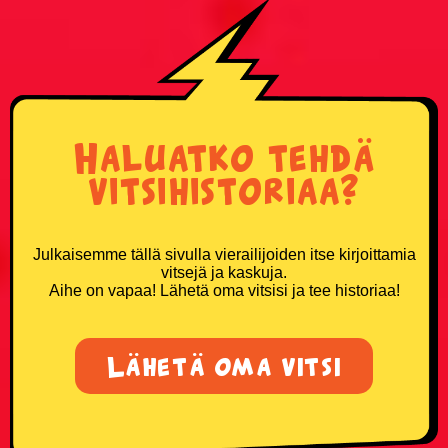
Haluatko tehdä
vitsihistoriaa?
Julkaisemme tällä sivulla vierailijoiden itse kirjoittamia
vitsejä ja kaskuja.
Aihe on vapaa! Lähetä oma vitsisi ja tee historiaa!
Lähetä oma vitsi