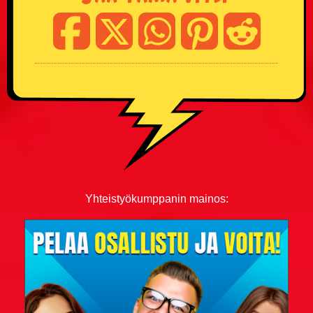
Kouluvitsit
Ladavitsit
Laihialaisvitsit
Lääkärivitsit
Maalaisvitsit
Mies vs Nainen -vitsit
Yhteistyökumppanin mainos:
Miesvitsit
Mitä eroa? -vitsit
Mitä yhteistä? -vitsit