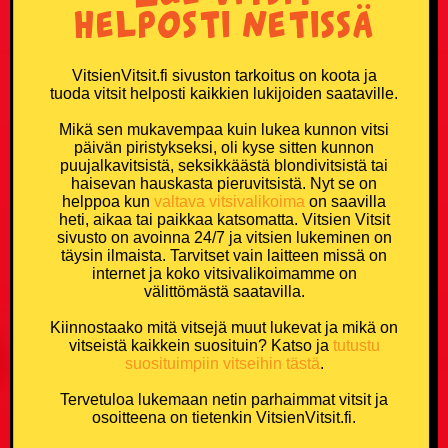
helposti netissä
VitsienVitsit.fi sivuston tarkoitus on koota ja
tuoda vitsit helposti kaikkien lukijoiden saataville.
Mikä sen mukavempaa kuin lukea kunnon vitsi
päivän piristykseksi, oli kyse sitten kunnon
puujalkavitsistä, seksikkäästä blondivitsistä tai
haisevan hauskasta pieruvitsistä. Nyt se on
helppoa kun
valtava vitsivalikoima
on saavilla
heti, aikaa tai paikkaa katsomatta. Vitsien Vitsit
sivusto on avoinna 24/7 ja vitsien lukeminen on
täysin ilmaista. Tarvitset vain laitteen missä on
internet ja koko vitsivalikoimamme on
välittömästä saatavilla.
Kiinnostaako mitä vitsejä muut lukevat ja mikä on
vitseistä kaikkein suosituin? Katso ja
tutustu
suosituimpiin vitseihin tästä
.
Tervetuloa lukemaan netin parhaimmat vitsit ja
osoitteena on tietenkin VitsienVitsit.fi.