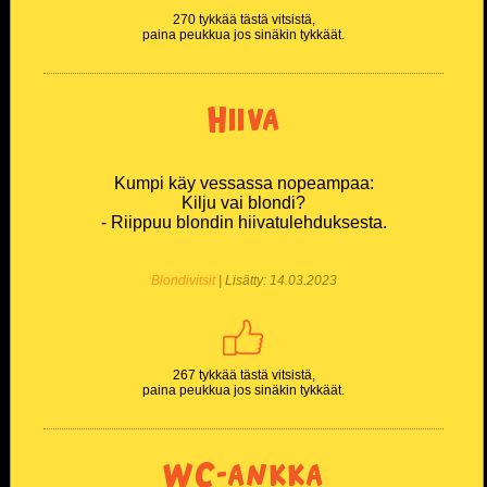
270 tykkää tästä vitsistä,
paina peukkua jos sinäkin tykkäät.
Hiiva
Kumpi käy vessassa nopeampaa:
Kilju vai blondi?
- Riippuu blondin hiivatulehduksesta.
Blondivitsit
| Lisätty: 14.03.2023
267 tykkää tästä vitsistä,
paina peukkua jos sinäkin tykkäät.
WC-ankka