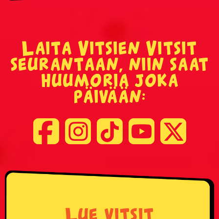
Laita Vitsien Vitsit
seurantaan, niin saat
huumoria joka
päivään:
Lue vitsit