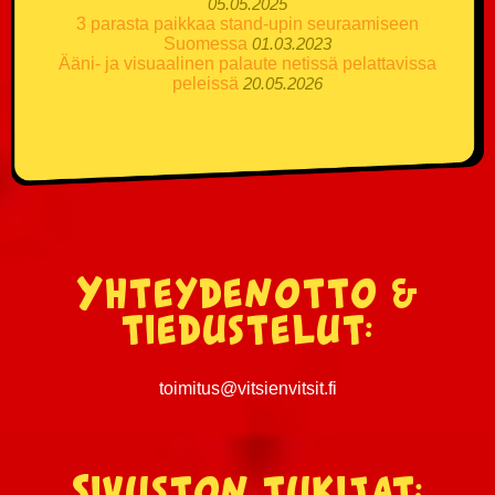
05.05.2025
3 parasta paikkaa stand-upin seuraamiseen
Suomessa
01.03.2023
Ääni- ja visuaalinen palaute netissä pelattavissa
peleissä
20.05.2026
Yhteydenotto &
tiedustelut:
toimitus@vitsienvitsit.fi
Sivuston tukijat: