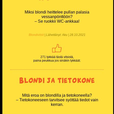
Miksi blondi heittelee pullan palasia
vessanpönttöön?
– Se ruokkii WC-ankkaa!
Blondivitsit
| Lähettänyt: Aku | 28.10.2021
271 tykkää tästä vitsistä,
paina peukkua jos sinäkin tykkäät.
Blondi ja tietokone
Mitä eroa on blondilla ja tietokoneella?
– Tietokoneeseen tarvitsee syöttää tiedot vain
kerran.