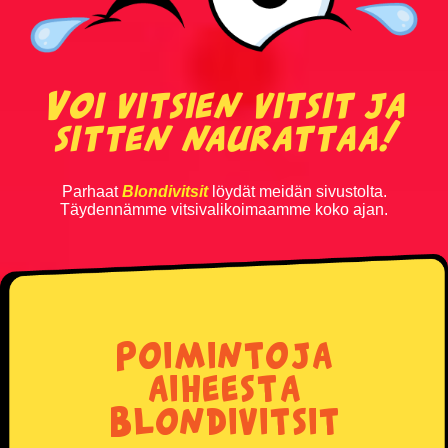
KATSO, KUUNTELE TAI PELAA
Kaikki vitsit
Voi vitsien vitsit ja
sitten naurattaa!
Kuuntele valmiiksi luettuja vitsejä
Pelaa Vitsien Vitsit -peliä ja voita
Parhaat
Blondivitsit
löydät meidän sivustolta.
Täydennämme vitsivalikoimaamme koko ajan.
Satunnainen vitsi
Vitsi & huumori artikkelit
TIEDÄTKÖ HYVÄN VITSIN?
Poimintoja
aiheesta
Lähetä oma vitsi ja tee historiaa
Blondivitsit
VERKKOKAUPPA