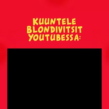
Ruotsalaisvitsit
Sairaat vitsit
Kuuntele
Savolaisvitsit
Blondivitsit
Youtubessa:
Suomalainen ruotsalainen ja norjalainen vitsit
Tauski vitsit
Tesla-vitsit
Tuksu vitsit
Turkulaisvitsit
Urheiluvitsit
Uskonto vitsit