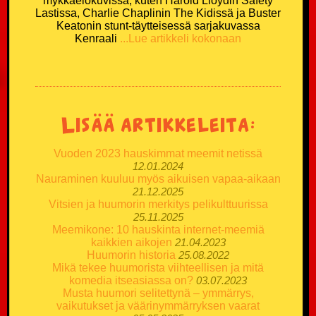
mykkäelokuvissa, kuten Harold Lloydin Safety
Lastissa, Charlie Chaplinin The Kidissä ja Buster
Keatonin stunt-täytteisessä sarjakuvassa
Kenraali
...Lue artikkeli kokonaan
Lisää artikkeleita:
Vuoden 2023 hauskimmat meemit netissä
12.01.2024
Nauraminen kuuluu myös aikuisen vapaa-aikaan
21.12.2025
Vitsien ja huumorin merkitys pelikulttuurissa
25.11.2025
Meemikone: 10 hauskinta internet-meemiä
kaikkien aikojen
21.04.2023
Huumorin historia
25.08.2022
Mikä tekee huumorista viihteellisen ja mitä
komedia itseasiassa on?
03.07.2023
Musta huumori selitettynä – ymmärrys,
vaikutukset ja väärinymmärryksen vaarat