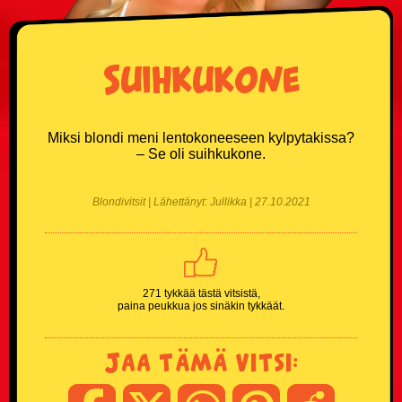
Donald Trump vitsit
Suihkukone
Eläinvitsit
Härskit vitsit
Miksi blondi meni lentokoneeseen kylpytakissa?
– Se oli suihkukone.
Hölmöläisvitsit
Insinöörivitsit
Blondivitsit | Lähettänyt: Jullikka | 27.10.2021
Japanilaisvitsit
Jonnevitsit
271 tykkää tästä vitsistä,
paina peukkua jos sinäkin tykkäät.
Jouluvitsit
Jaa tämä vitsi:
Kasinovitsit