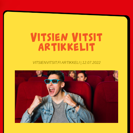
Vitsien Vitsit
artikkelit
VITSIENVITSIT.FI ARTIKKELI | 12.07.2022