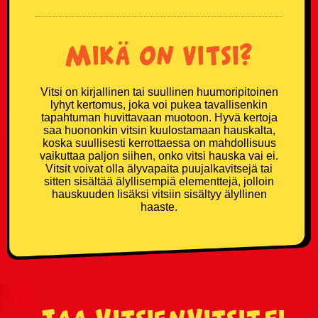
Mikä on vitsi?
Vitsi on kirjallinen tai suullinen huumoripitoinen
lyhyt kertomus, joka voi pukea tavallisenkin
tapahtuman huvittavaan muotoon. Hyvä kertoja
saa huononkin vitsin kuulostamaan hauskalta,
koska suullisesti kerrottaessa on mahdollisuus
vaikuttaa paljon siihen, onko vitsi hauska vai ei.
Vitsit voivat olla älyvapaita puujalkavitsejä tai
sitten sisältää älyllisempiä elementtejä, jolloin
hauskuuden lisäksi vitsiin sisältyy älyllinen
haaste.
Jaa VitsienVitsit.fi