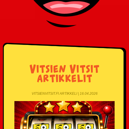
Vitsien Vitsit
artikkelit
VITSIENVITSIT.FI ARTIKKELI | 16.04.2026