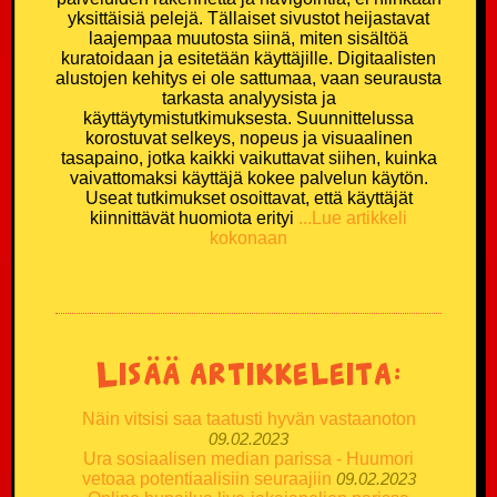
yksittäisiä pelejä. Tällaiset sivustot heijastavat
laajempaa muutosta siinä, miten sisältöä
kuratoidaan ja esitetään käyttäjille. Digitaalisten
alustojen kehitys ei ole sattumaa, vaan seurausta
tarkasta analyysista ja
käyttäytymistutkimuksesta. Suunnittelussa
korostuvat selkeys, nopeus ja visuaalinen
tasapaino, jotka kaikki vaikuttavat siihen, kuinka
vaivattomaksi käyttäjä kokee palvelun käytön.
Useat tutkimukset osoittavat, että käyttäjät
kiinnittävät huomiota erityi
...Lue artikkeli
kokonaan
Lisää artikkeleita:
Näin vitsisi saa taatusti hyvän vastaanoton
09.02.2023
Ura sosiaalisen median parissa - Huumori
vetoaa potentiaalisiin seuraajiin
09.02.2023