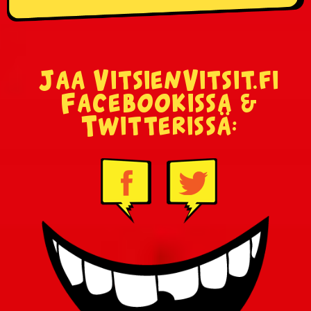
Jaa VitsienVitsit.fi
Facebookissa &
Twitterissä: