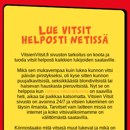
Lue vitsit
helposti netissä
VitsienVitsit.fi sivuston tarkoitus on koota ja
tuoda vitsit helposti kaikkien lukijoiden saataville.
Mikä sen mukavempaa kuin lukea kunnon vitsi
päivän piristykseksi, oli kyse sitten kunnon
puujalkavitsistä, seksikkäästä blondivitsistä tai
haisevan hauskasta pieruvitsistä. Nyt se on
helppoa kun
valtava vitsivalikoima
on saavilla
heti, aikaa tai paikkaa katsomatta. Vitsien Vitsit
sivusto on avoinna 24/7 ja vitsien lukeminen on
täysin ilmaista. Tarvitset vain laitteen missä on
internet ja koko vitsivalikoimamme on
välittömästä saatavilla.
Kiinnostaako mitä vitsejä muut lukevat ja mikä on