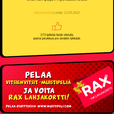
Alkoholivitsit
| Lisätty: 13.05.2022
273 tykkää tästä vitsistä,
paina peukkua jos sinäkin tykkäät.