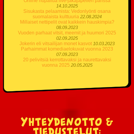
Online hupailua live-jakajapelien parissa
14.10.2025
Sisukasta pelaamista: Vedonlyönti osana
suomalaista kulttuuria
22.08.2024
Millaiset nettipelit ovat kaikkein hauskimpia?
08.09.2023
Vuoden parhaat vitsit, meemit ja huumori 2025
02.09.2025
Jokerin eli vitsailijan monet kasvot
10.03.2023
Parhaimmat komediaelokuvat vuonna 2023
07.09.2023
20 pelivitsiä kerrottavaksi ja naurettavaksi
vuonna 2025
20.05.2025
Yhteydenotto &
tiedustelut: