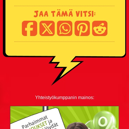
Kouluvitsit
Jaa tämä vitsi:
Ladavitsit
Laihialaisvitsit
Lääkärivitsit
Maalaisvitsit
Mies vs Nainen -vitsit
Miesvitsit
Yhteistyökumppanin mainos:
Mitä eroa? -vitsit
Mitä yhteistä? -vitsit