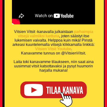
Vitsien Vitsit -kanavalla julkaistaan
parhaimpia
vitsejä valmiiksi luettuna
, joten säästyt itse
lukemisen vaivalta. Helppoa kuin mikä! Piristä
arkeasi kuuntelemalla vitsejä klikkamalla linkkiä:
Vitsien Vitsit Youtube
.
Kanavamme tunnus on @VitsienVitsit.
Laita toki kanavamme tilaukseen, niin saat aina
uusimmat vitsit katsottavaksi ja pysyt huumorin
harjalla mukana!