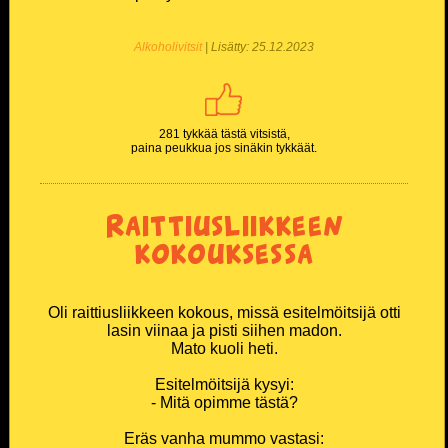
Alkoholivitsit
| Lisätty: 25.12.2023
281 tykkää tästä vitsistä,
paina peukkua jos sinäkin tykkäät.
Raittiusliikkeen
kokouksessa
Oli raittiusliikkeen kokous, missä esitelmöitsijä otti
lasin viinaa ja pisti siihen madon.
Mato kuoli heti.
Esitelmöitsijä kysyi:
- Mitä opimme tästä?
Eräs vanha mummo vastasi: