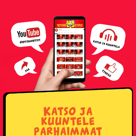
Katso ja
kuuntele
parhaimmat