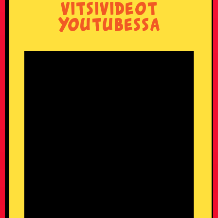
vitsivideot
Youtubessa