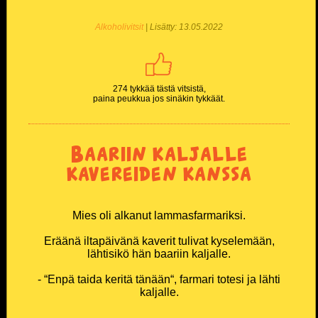
Alkoholivitsit
| Lisätty: 13.05.2022
274 tykkää tästä vitsistä,
paina peukkua jos sinäkin tykkäät.
Baariin kaljalle
kavereiden kanssa
Mies oli alkanut lammasfarmariksi.
Eräänä iltapäivänä kaverit tulivat kyselemään,
lähtisikö hän baariin kaljalle.
- “Enpä taida keritä tänään“, farmari totesi ja lähti
kaljalle.