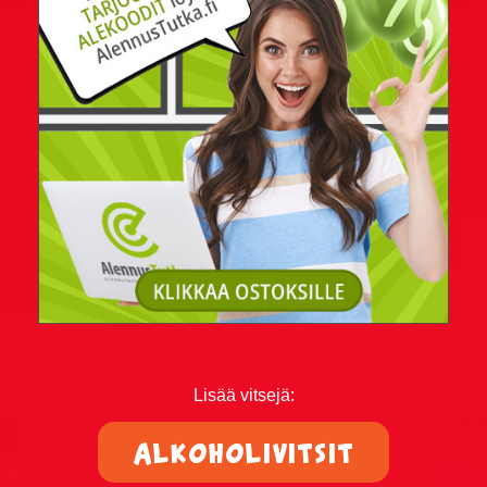
Naisvitsit
Niilo22 vitsit
Parisuhdevitsit
Pieruvitsit
Pikku-Kalle vitsit
Poliisivitsit
Politiikkavitsit
Pottukoira vitsit
Lisää vitsejä:
Puujalkavitsit
Alkoholivitsit