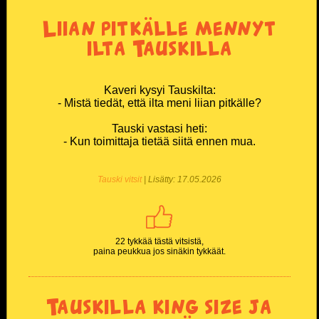
Liian pitkälle mennyt
Miesten T-paidat
ilta Tauskilla
Naisten T-paidat
Kaveri kysyi Tauskilta:
Lasten paidat
- Mistä tiedät, että ilta meni liian pitkälle?
Lippikset ja myssyt
Tauski vastasi heti:
- Kun toimittaja tietää siitä ennen mua.
Mukit ja tarvikkeet
Tauski vitsit
| Lisätty: 17.05.2026
Vitsien Vitsit Verkkokauppa
SOSIAALINEN MEDIA
22 tykkää tästä vitsistä,
paina peukkua jos sinäkin tykkäät.
Facebook
Tauskilla king size ja
Youtube