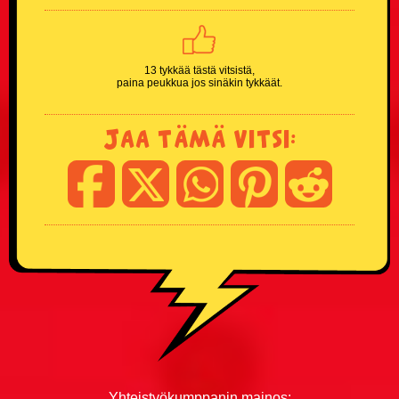
Kouluvitsit
Ladavitsit
13 tykkää tästä vitsistä,
paina peukkua jos sinäkin tykkäät.
Laihialaisvitsit
Jaa tämä vitsi:
Lääkärivitsit
Maalaisvitsit
Mies vs Nainen -vitsit
Miesvitsit
Mitä eroa? -vitsit
Mitä yhteistä? -vitsit
Yhteistyökumppanin mainos: