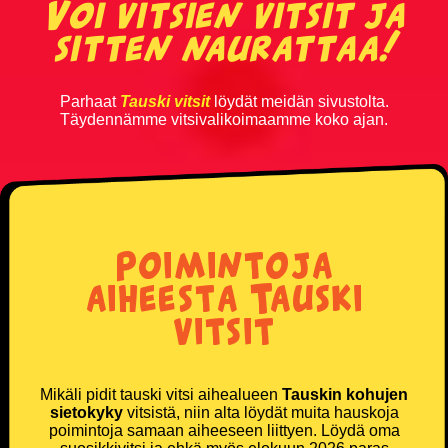
Voi vitsien vitsit ja
sitten naurattaa!
Vanhusvitsit
Vankilavitsit
Parhaat
Tauski vitsit
löydät meidän sivustolta.
Täydennämme vitsivalikoimaamme koko ajan.
Yleisvitsit
SUOSITUIMMAT VITSIT
Eniten tykätyt vitsit
Poimintoja
aiheesta Tauski
Päivän katsotuimmat vitsit
vitsit
Viikon katsotuimmat vitsit
Kuukauden katsotuimmat vitsit
Mikäli pidit tauski vitsi aihealueen
Tauskin kohujen
sietokyky
vitsistä, niin alta löydät muita hauskoja
poimintoja samaan aiheeseen liittyen. Löydä oma
100 suosituinta vitsiä