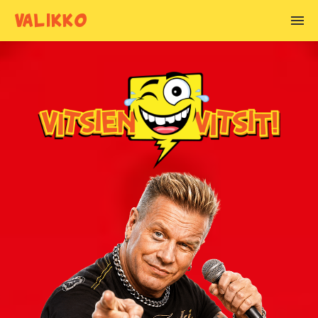
VALIKKO
VITSIEN AIHEET
Alkoholivitsit
Anoppivitsit
Armeijavitsit
Asianajajavitsit
Basistivitsit
Blondivitsit
Chuck Norris vitsit