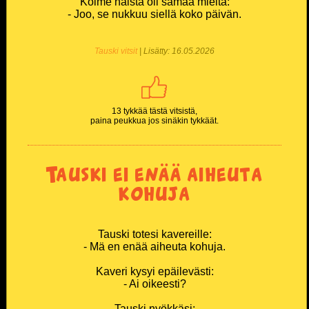
Kolme naista oli samaa mieltä:
- Joo, se nukkuu siellä koko päivän.
Tauski vitsit
| Lisätty: 16.05.2026
13 tykkää tästä vitsistä,
paina peukkua jos sinäkin tykkäät.
Tauski ei enää aiheuta
kohuja
Tauski totesi kavereille:
- Mä en enää aiheuta kohuja.
Kaveri kysyi epäilevästi:
- Ai oikeesti?
Tauski nyökkäsi: