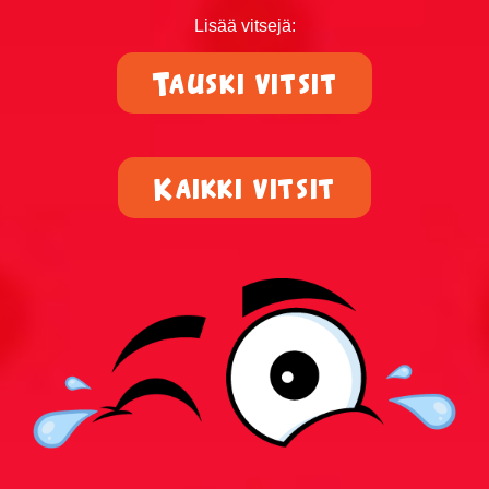
Ruotsalaisvitsit
Lisää vitsejä:
Sairaat vitsit
Tauski vitsit
Savolaisvitsit
Suomalainen ruotsalainen ja norjalainen vitsit
Kaikki vitsit
Tauski vitsit
Tesla-vitsit
Tuksu vitsit
Turkulaisvitsit
Urheiluvitsit
Uskonto vitsit