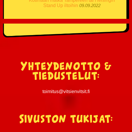
Kotimaan matka Tampereen tai Helsingin
Stand Up iltoihin
09.09.2022
Yhteydenotto &
tiedustelut:
toimitus@vitsienvitsit.fi
Sivuston tukijat: