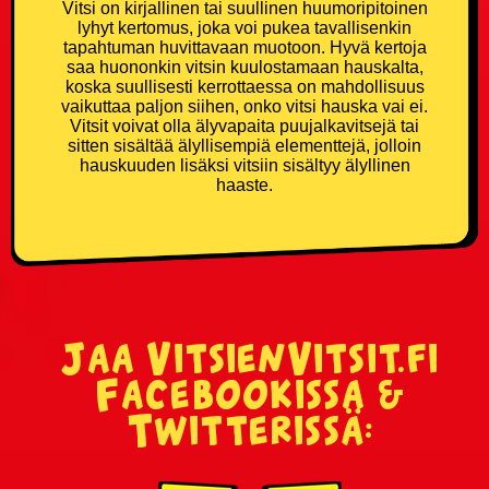
Vitsi on kirjallinen tai suullinen huumoripitoinen
lyhyt kertomus, joka voi pukea tavallisenkin
tapahtuman huvittavaan muotoon. Hyvä kertoja
saa huononkin vitsin kuulostamaan hauskalta,
koska suullisesti kerrottaessa on mahdollisuus
vaikuttaa paljon siihen, onko vitsi hauska vai ei.
Vitsit voivat olla älyvapaita puujalkavitsejä tai
sitten sisältää älyllisempiä elementtejä, jolloin
hauskuuden lisäksi vitsiin sisältyy älyllinen
haaste.
Jaa VitsienVitsit.fi
Facebookissa &
Twitterissä: