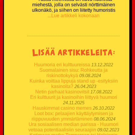
miehestä, jolla on selvästi nörttimäinen
ulkonäkö, ja siihen on liitetty humoristis
...Lue artikkeli kokonaan
Lisää artikkeleita:
Huumoria eri kulttuureissa
13.12.2022
Suomalainen sisu: Rohkeutta ja
riskinottokykyä
09.08.2024
Kuinka voittaa lippuja stand up -esityksiin
kasinolta?
26.04.2023
Netin parhaat kasinovitsit
17.08.2022
Eri kulttuurit ja kasinoihin liittyvä huumori
24.11.2025
Hauskimmat casino memes
26.10.2022
Loot box: pelaajien käyttäytymisen ja
riippuvuuden ymmärtäminen
08.06.2024
Ura sosiaalisen median parissa - Huumori
vetoaa potentiaalisiin seuraajiin
09.02.2023