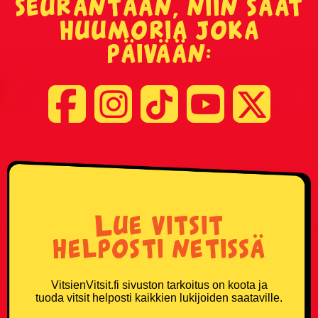
seurantaan, niin saat
huumoria joka
päivään:
Lue vitsit
helposti netissä
VitsienVitsit.fi sivuston tarkoitus on koota ja
tuoda vitsit helposti kaikkien lukijoiden saataville.