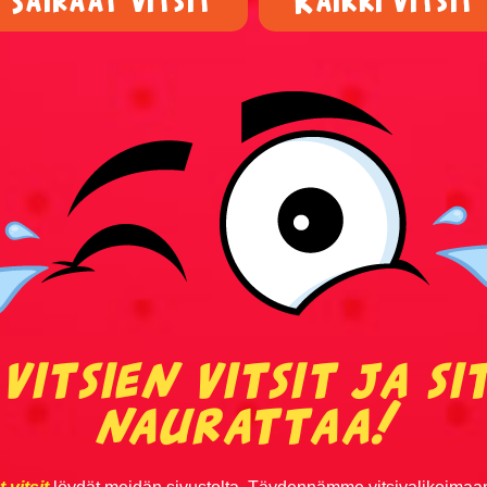
Sairaat vitsit
Kaikki vitsit
vitsien vitsit ja s
naurattaa!