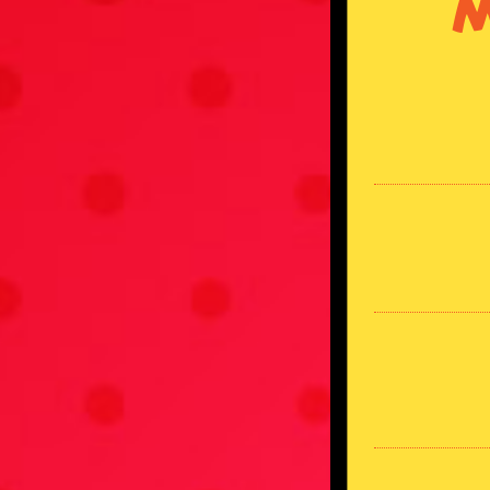
m
SOSIAALINEN MEDIA
Facebook
Youtube
TikTok
Twitter 