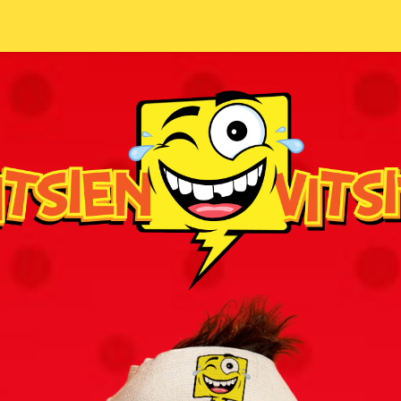
Asianajajavitsit
Basistivitsit
Blondivitsit
Insinöörivitsit
Japanilaisvitsit
Jonnevitsit
Maalaisvitsit
Mies vs Nainen -vitsit
Miesvitsit
Pieruvitsit
Pikku-Kalle vitsit
Poliisivitsit
Savolaisvitsit
Suomalainen ruotsalainen ja norja
Uskonto vitsit
Vanhusvitsit
Vankilavitsit