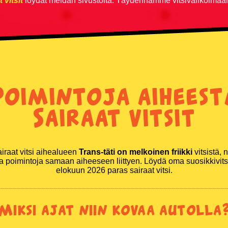
 vitsit
löydät meidän sivustolta. Täydennämme vitsivalikoima
Poimintoja aiheest
Sairaat vitsit
sairaat vitsi aihealueen
Trans-täti on melkoinen friikki
vitsistä, n
a poimintoja samaan aiheeseen liittyen. Löydä oma suosikkivits
elokuun 2026 paras sairaat vitsi.
Miksi ajat niin kovaa autolla