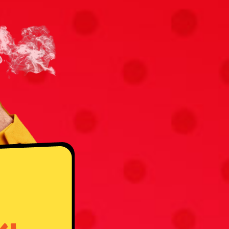
tsit
100 suosituinta vitsiä
Vitsi & huumori artikkelit
Vitsien Vitsit Verkkokauppa