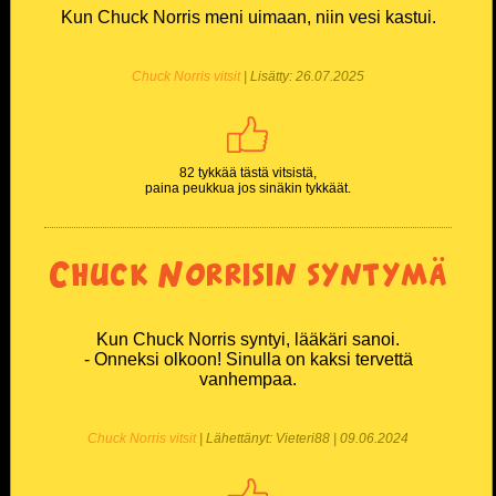
Kun Chuck Norris meni uimaan, niin vesi kastui.
Chuck Norris vitsit
| Lisätty: 26.07.2025
82 tykkää tästä vitsistä,
paina peukkua jos sinäkin tykkäät.
Chuck Norrisin syntymä
Kun Chuck Norris syntyi, lääkäri sanoi.
- Onneksi olkoon! Sinulla on kaksi tervettä
vanhempaa.
Chuck Norris vitsit
| Lähettänyt: Vieteri88 | 09.06.2024