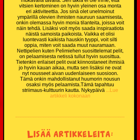
mukavalla tavalla. Sen takia ei ole ihme, että
vitsien kertominen on hyvin yleinen osa monta
eri aktiviteettia. Jos sinä olet unelmoinut
ympärillä olevien ihmisten nauruun saamisesta,
onkin olemassa hyvin monia tilanteita, joissa voit
näin tehdä. Lisäksi voit myös saada inspiraatiota
näistä samoista paikoista. Vaikka et olisi
luontevasti kaikista hauskin tyyppi, voit silti
oppia, miten voit saada muut nauramaan.
Nettipelien kuten Pelimiehen suosittelemat pelit,
on pelaamisesta netissä tullut hyvin suosittua.
Tietenkin erilaiset pelit ovat kiinnostaneet ihmisiä
jo hyvin kauan aikaa, mutta sen lisäksi ne ovat
nyt nousseet aivan uudenlaiseen suosioon.
Tämä onkin mahdollistanut huumorin nousun
osaksi myös pelaamista.Tämä tapahtuu
striimaus-kulttuurin kautta. Nykypäivä
...Lue
artikkeli kokonaan
Lisää artikkeleita: