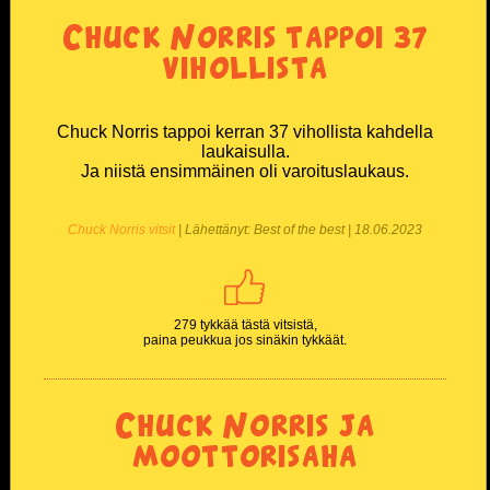
Chuck Norris tappoi 37
vihollista
Chuck Norris tappoi kerran 37 vihollista kahdella
laukaisulla.
Ja niistä ensimmäinen oli varoituslaukaus.
Chuck Norris vitsit
| Lähettänyt: Best of the best | 18.06.2023
279 tykkää tästä vitsistä,
paina peukkua jos sinäkin tykkäät.
Chuck Norris ja
moottorisaha