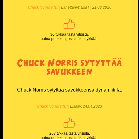
Chuck Norris vitsit
| Lähettänyt: EsaT | 21.03.2026
30 tykkää tästä vitsistä,
paina peukkua jos sinäkin tykkäät.
Chuck Norris sytyttää
savukkeen
Chuck Norris sytyttää savukkeensa dynamiitilla.
Chuck Norris vitsit
| Lisätty: 24.04.2023
267 tykkää tästä vitsistä,
paina peukkua jos sinäkin tykkäät.