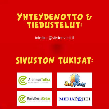
Yhteydenotto &
tiedustelut:
toimitus@vitsienvitsit.fi
Sivuston tukijat: