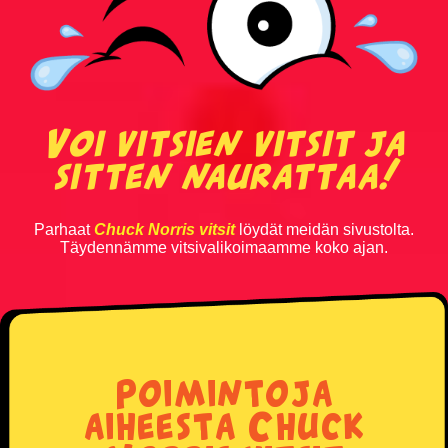
KATSO, KUUNTELE TAI PELAA
Kaikki vitsit
Voi vitsien vitsit ja
Kuuntele valmiiksi luettuja vitsejä
sitten naurattaa!
Pelaa Vitsien Vitsit -peliä ja voita
Parhaat
Chuck Norris vitsit
löydät meidän sivustolta.
Satunnainen vitsi
Täydennämme vitsivalikoimaamme koko ajan.
Vitsi & huumori artikkelit
TIEDÄTKÖ HYVÄN VITSIN?
Poimintoja
Lähetä oma vitsi ja tee historiaa
aiheesta Chuck
VERKKOKAUPPA