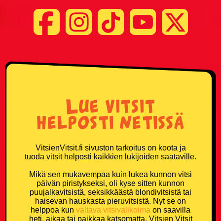
Lue vitsit
helposti netissä
VitsienVitsit.fi sivuston tarkoitus on koota ja
tuoda vitsit helposti kaikkien lukijoiden saataville.
Mikä sen mukavempaa kuin lukea kunnon vitsi
päivän piristykseksi, oli kyse sitten kunnon
puujalkavitsistä, seksikkäästä blondivitsistä tai
haisevan hauskasta pieruvitsistä. Nyt se on
helppoa kun
valtava vitsivalikoima
on saavilla
heti, aikaa tai paikkaa katsomatta. Vitsien Vitsit