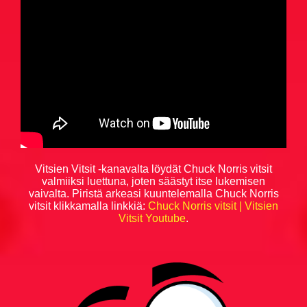
Vanhusvitsit
Vankilavitsit
Yleisvitsit
SUOSITUIMMAT VITSIT
Eniten tykätyt vitsit
Vitsien Vitsit -kanavalta löydät Chuck Norris vitsit
valmiiksi luettuna, joten säästyt itse lukemisen
vaivalta. Piristä arkeasi kuuntelemalla Chuck Norris
Päivän katsotuimmat vitsit
vitsit klikkamalla linkkiä:
Chuck Norris vitsit | Vitsien
Vitsit Youtube
.
Viikon katsotuimmat vitsit
Kuukauden katsotuimmat vitsit
100 suosituinta vitsiä