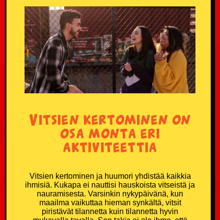
Vitsien kertominen on
osa monta eri
aktiviteettia
Vitsien kertominen ja huumori yhdistää kaikkia
ihmisiä. Kukapa ei nauttisi hauskoista vitseistä ja
nauramisesta. Varsinkin nykypäivänä, kun
maailma vaikuttaa hieman synkältä, vitsit
piristävät tilannetta kuin tilannetta hyvin