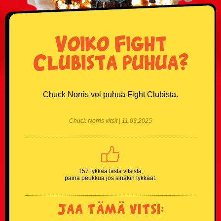
Donald Trump vitsit
Voiko Fight
Eläinvitsit
Clubista puhua?
Härskit vitsit
Hölmöläisvitsit
Chuck Norris voi puhua Fight Clubista.
Insinöörivitsit
Chuck Norris vitsit | 11.03.2025
Japanilaisvitsit
Jonnevitsit
157 tykkää tästä vitsistä,
paina peukkua jos sinäkin tykkäät.
Jouluvitsit
Jaa tämä vitsi:
Kasinovitsit