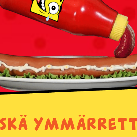
Viikon katsotuimmat vitsit
Kuukauden katsotuimmat vi
Pelaa Vitsien Vitsit -peliä ja voita
Satunnainen vitsi
skä ymmärret
aidat
Lippikset ja myssyt
Mukit ja tarvikkeet