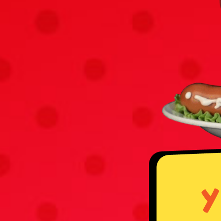
SUOSITUIMMAT VITSIT
Eniten tykätyt vitsit
Päivän katsotuimmat vitsit
KATSO, KUUNTELE TAI PELAA
Kaikki vitsit
Kuuntele valmiiksi luettuja vitsejä
TIEDÄTKÖ HYVÄN VITSIN?
Lähetä oma vitsi ja tee historiaa
VERKKOKAUPPA
Y
Miesten T-paidat
Naisten T-paidat
Lasten p