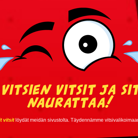
vitsien vitsit ja s
naurattaa!
 vitsit
löydät meidän sivustolta. Täydennämme vitsivalikoima