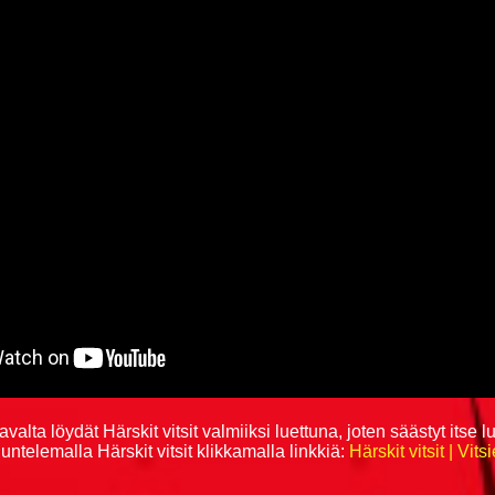
navalta löydät Härskit vitsit valmiiksi luettuna, joten säästyt itse 
uuntelemalla Härskit vitsit klikkamalla linkkiä:
Härskit vitsit | Vit