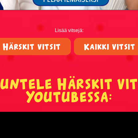
Lisää vitsejä:
Härskit vitsit
Kaikki vitsit
untele Härskit vit
Youtubessa: