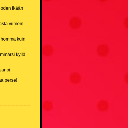
uoden ikään
äästä viimein
la homma kuin
ymmärsi kyllä
sanoi:
aa perse!