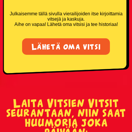
Julkaisemme tällä sivulla vierailijoiden itse kirjoittamia
vitsejä ja kaskuja.
Aihe on vapaa! Lähetä oma vitsisi ja tee historiaa!
Lähetä oma vitsi
Laita Vitsien Vitsit
seurantaan, niin saat
huumoria joka
päivään: