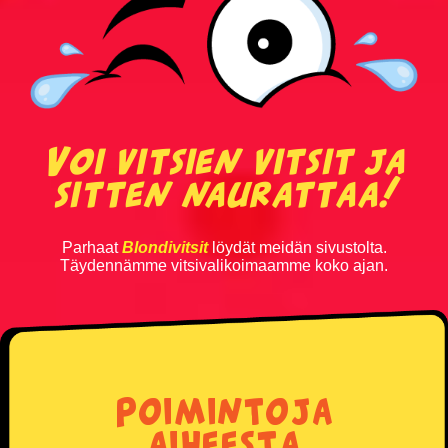
KATSO, KUUNTELE TAI PELAA
Kaikki vitsit
Kuuntele valmiiksi luettuja vitsejä
Voi vitsien vitsit ja
sitten naurattaa!
Pelaa Vitsien Vitsit -peliä ja voita
Satunnainen vitsi
Parhaat
Blondivitsit
löydät meidän sivustolta.
Täydennämme vitsivalikoimaamme koko ajan.
Vitsi & huumori artikkelit
TIEDÄTKÖ HYVÄN VITSIN?
Lähetä oma vitsi ja tee historiaa
Poimintoja
aiheesta
VERKKOKAUPPA