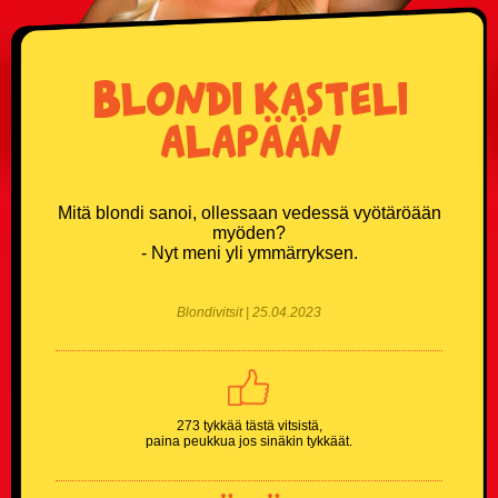
Donald Trump vitsit
Blondi kasteli
Eläinvitsit
alapään
Härskit vitsit
Hölmöläisvitsit
Mitä blondi sanoi, ollessaan vedessä vyötäröään
myöden?
Insinöörivitsit
- Nyt meni yli ymmärryksen.
Japanilaisvitsit
Blondivitsit | 25.04.2023
Jonnevitsit
Jouluvitsit
273 tykkää tästä vitsistä,
paina peukkua jos sinäkin tykkäät.
Kasinovitsit