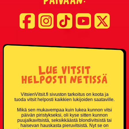
Lue vitsit
helposti netissä
VitsienVitsit.fi sivuston tarkoitus on koota ja
tuoda vitsit helposti kaikkien lukijoiden saataville.
Mikä sen mukavempaa kuin lukea kunnon vitsi
päivän piristykseksi, oli kyse sitten kunnon
puujalkavitsistä, seksikkäästä blondivitsistä tai
haisevan hauskasta pieruvitsistä. Nyt se on