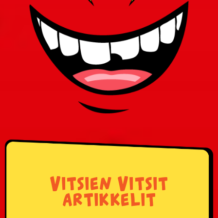
Vitsien Vitsit
artikkelit