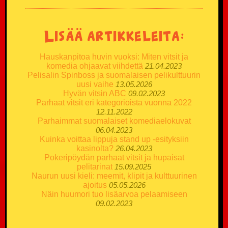
Lisää artikkeleita:
Hauskanpitoa huvin vuoksi: Miten vitsit ja
komedia ohjaavat viihdettä
21.04.2023
Pelisalin Spinboss ja suomalaisen pelikulttuurin
uusi vaihe
13.05.2026
Hyvän vitsin ABC
09.02.2023
Parhaat vitsit eri kategorioista vuonna 2022
12.11.2022
Parhaimmat suomalaiset komediaelokuvat
06.04.2023
Kuinka voittaa lippuja stand up -esityksiin
kasinolta?
26.04.2023
Pokeripöydän parhaat vitsit ja hupaisat
pelitarinat
15.09.2025
Naurun uusi kieli: meemit, klipit ja kulttuurinen
ajoitus
05.05.2026
Näin huumori tuo lisäarvoa pelaamiseen
09.02.2023