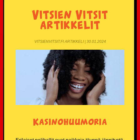
Vitsien Vitsit
artikkelit
VITSIENVITSIT.FI ARTIKKELI | 30.01.2024
Kasinohuumoria