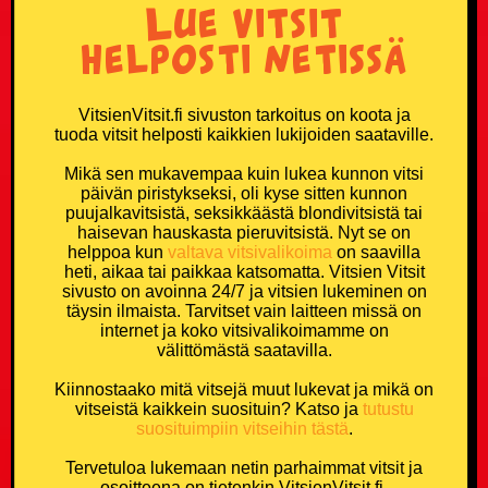
Lue vitsit
helposti netissä
VitsienVitsit.fi sivuston tarkoitus on koota ja
tuoda vitsit helposti kaikkien lukijoiden saataville.
Mikä sen mukavempaa kuin lukea kunnon vitsi
päivän piristykseksi, oli kyse sitten kunnon
puujalkavitsistä, seksikkäästä blondivitsistä tai
haisevan hauskasta pieruvitsistä. Nyt se on
helppoa kun
valtava vitsivalikoima
on saavilla
heti, aikaa tai paikkaa katsomatta. Vitsien Vitsit
sivusto on avoinna 24/7 ja vitsien lukeminen on
täysin ilmaista. Tarvitset vain laitteen missä on
internet ja koko vitsivalikoimamme on
välittömästä saatavilla.
Kiinnostaako mitä vitsejä muut lukevat ja mikä on
vitseistä kaikkein suosituin? Katso ja
tutustu
suosituimpiin vitseihin tästä
.
Tervetuloa lukemaan netin parhaimmat vitsit ja
osoitteena on tietenkin VitsienVitsit.fi.