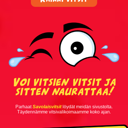
Vanhusvitsit
Vankilavitsit
Yleisvitsit
SUOSITUIMMAT VITSIT
Eniten tykätyt vitsit
Voi vitsien vitsit ja
Päivän katsotuimmat vitsit
sitten naurattaa!
Viikon katsotuimmat vitsit
Parhaat
Savolaisvitsit
löydät meidän sivustolta.
Kuukauden katsotuimmat vitsit
Täydennämme vitsivalikoimaamme koko ajan.
100 suosituinta vitsiä