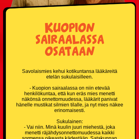
Donald Trump vitsit
Kuopion
Eläinvitsit
sairaalassa
Härskit vitsit
osataan
Hölmöläisvitsit
Insinöörivitsit
Savolaismies kehui kotikuntansa lääkäreitä
etelän sukulaisilleen.
Japanilaisvitsit
- Kuopion sairaalassa on niin etevää
henkilökuntaa, että kun eräs mies menetti
näkönsä onnettomuudessa, lääkärit panivat
Jonnevitsit
hänelle mustikat silmien tilalle, ja nyt mies näkee
erinomaisesti.
Jouluvitsit
Sukulainen:
- Vai niin. Minä kuulin juuri miehestä, joka
Kasinovitsit
menetti räjähdysonnettomuudessa kaikki
sormensa oikeasta kädestään. Satakunnan