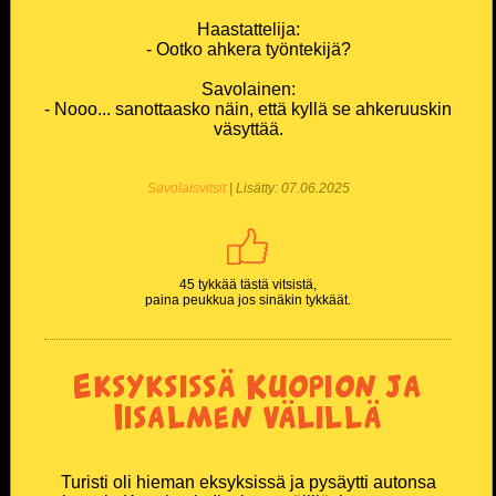
Haastattelija:
- Ootko ahkera työntekijä?
Savolainen:
- Nooo... sanottaasko näin, että kyllä se ahkeruuskin
väsyttää.
Savolaisvitsit
| Lisätty: 07.06.2025
45 tykkää tästä vitsistä,
paina peukkua jos sinäkin tykkäät.
Eksyksissä Kuopion ja
Iisalmen välillä
Turisti oli hieman eksyksissä ja pysäytti autonsa