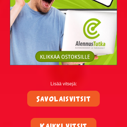
Ruotsalaisvitsit
Sairaat vitsit
Savolaisvitsit
Suomalainen ruotsalainen ja norjalainen vitsit
Tauski vitsit
Tesla-vitsit
Lisää vitsejä:
Tuksu vitsit
Savolaisvitsit
Turkulaisvitsit
Urheiluvitsit
Kaikki vitsit
Uskonto vitsit