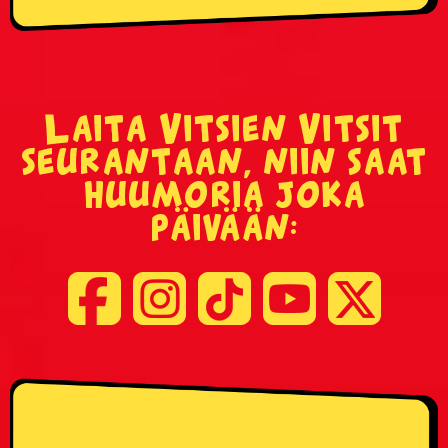
Laita Vitsien Vitsit
seurantaan, niin saat
huumoria joka
päivään: