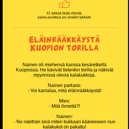
41 tykkää tästä vitsistä,
paina peukkua jos sinäkin tykkäät.
Eläinrääkkäystä
Kuopion torilla
Nainen oli miehensä kanssa kesäretkellä
Kuopiossa. He kävivät tietenkin torilla ja näkivät
myynnissä olevia kalakukkoja.
Nainen parkaisi:
- Voi kamalaa, mitä eläinrääkkäystä!
Mies:
- Mitä ihmettä?!
Nainen:
- No näethän sinä miten tiukkaan kääreeseen nuo
kalakukot on pakattu!