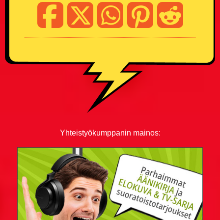
Naisvitsit
Niilo22 vitsit
Parisuhdevitsit
Pieruvitsit
Pikku-Kalle vitsit
Poliisivitsit
Yhteistyökumppanin mainos:
Politiikkavitsit
Pottukoira vitsit
Puujalkavitsit