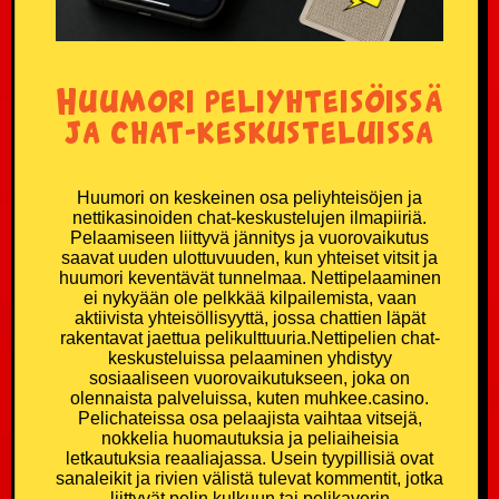
Huumori peliyhteisöissä
ja chat-keskusteluissa
Huumori on keskeinen osa peliyhteisöjen ja
nettikasinoiden chat-keskustelujen ilmapiiriä.
Pelaamiseen liittyvä jännitys ja vuorovaikutus
saavat uuden ulottuvuuden, kun yhteiset vitsit ja
huumori keventävät tunnelmaa. Nettipelaaminen
ei nykyään ole pelkkää kilpailemista, vaan
aktiivista yhteisöllisyyttä, jossa chattien läpät
rakentavat jaettua pelikulttuuria.Nettipelien chat-
keskusteluissa pelaaminen yhdistyy
sosiaaliseen vuorovaikutukseen, joka on
olennaista palveluissa, kuten muhkee.casino.
Pelichateissa osa pelaajista vaihtaa vitsejä,
nokkelia huomautuksia ja peliaiheisia
letkautuksia reaaliajassa. Usein tyypillisiä ovat
sanaleikit ja rivien välistä tulevat kommentit, jotka
liittyvät pelin kulkuun tai pelikaverin