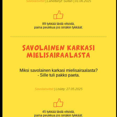
Savolaisvitsit
| Lähettänyt: Sultan | 01.06.2025
89 tykkää tästä vitsistä,
paina peukkua jos sinäkin tykkäät.
Savolainen karkasi
mielisairaalasta
Miksi savolainen karkasi mielisairaalasta?
- Sille tuli pakko paeta.
Savolaisvitsit
| Lisätty: 27.05.2025
45 tykkää tästä vitsistä,
paina peukkua jos sinäkin tykkäät.