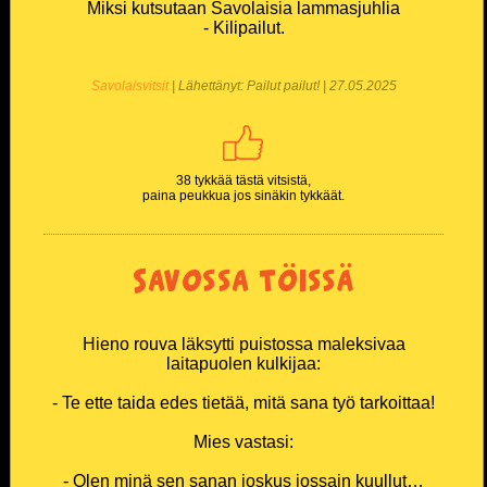
Miksi kutsutaan Savolaisia lammasjuhlia
- Kilipailut.
Miesten T-paidat
Savolaisvitsit
| Lähettänyt: Pailut pailut! | 27.05.2025
Naisten T-paidat
Lasten paidat
38 tykkää tästä vitsistä,
Lippikset ja myssyt
paina peukkua jos sinäkin tykkäät.
Mukit ja tarvikkeet
Savossa töissä
Vitsien Vitsit Verkkokauppa
Hieno rouva läksytti puistossa maleksivaa
SOSIAALINEN MEDIA
laitapuolen kulkijaa:
- Te ette taida edes tietää, mitä sana työ tarkoittaa!
Facebook
Mies vastasi:
Youtube
- Olen minä sen sanan joskus jossain kuullut…