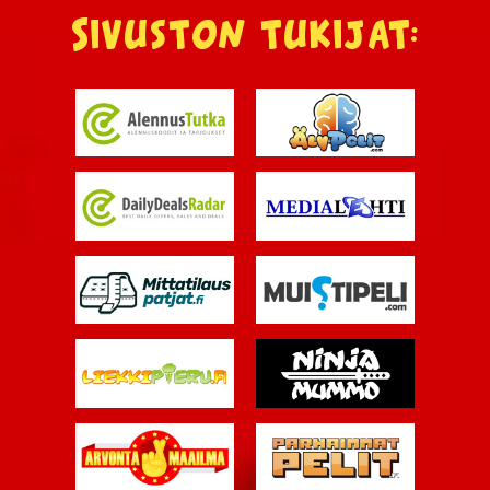
Sivuston tukijat: