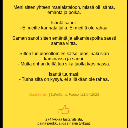
Meni sitten yhteen maalaistaloon, missä oli isäntä,
emäntä ja poika.
Isäntä sanoi:
- Ei meille kannata tulla. Ei meillä ole rahaa.
Saman sanoi sitten emäntä ja aikamiespoika säesti
samaa virttä.
Sitten tuo ulosottomies katsoi ulos, näki sian
karsinassa ja sanoi:
- Mutta onhan teillä tuo sika tuolla karsinassa.
Isäntä tuumasi:
- Turha siltä on kysyä, ei silläkään ole rahaa.
Maalaisvitsit
| Lähettänyt: Panko | 21.07.2023
274 tykkää tästä vitsistä,
paina peukkua jos sinäkin tykkäät.