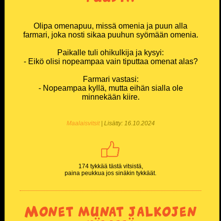
Olipa omenapuu, missä omenia ja puun alla
farmari, joka nosti sikaa puuhun syömään omenia.
Paikalle tuli ohikulkija ja kysyi:
- Eikö olisi nopeampaa vain tiputtaa omenat alas?
Farmari vastasi:
- Nopeampaa kyllä, mutta eihän sialla ole
minnekään kiire.
Maalaisvitsit
| Lisätty: 16.10.2024
174 tykkää tästä vitsistä,
paina peukkua jos sinäkin tykkäät.
Monet munat jalkojen