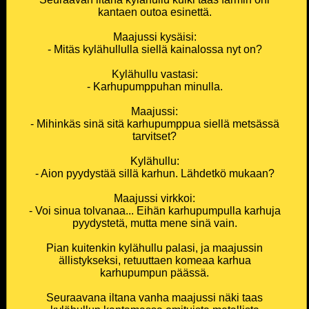
kantaen outoa esinettä.
TikTok
Maajussi kysäisi:
- Mitäs kylähullulla siellä kainalossa nyt on?
Twitter X
Kylähullu vastasi:
Instagram
- Karhupumppuhan minulla.
Maajussi:
- Mihinkäs sinä sitä karhupumppua siellä metsässä
tarvitset?
Kylähullu:
- Aion pyydystää sillä karhun. Lähdetkö mukaan?
Maajussi virkkoi:
- Voi sinua tolvanaa... Eihän karhupumpulla karhuja
pyydystetä, mutta mene sinä vain.
Pian kuitenkin kylähullu palasi, ja maajussin
ällistykseksi, retuuttaen komeaa karhua
karhupumpun päässä.
Seuraavana iltana vanha maajussi näki taas