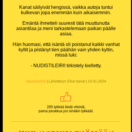
Kanat säilyivät hengissä, vaikka autoja tuntui
kulkevan jopa enemmän kuin aikaisemmin.
Emäntä ihmetteli suuresti tätä muuttunutta
asiantilaa ja meni tarkastelemaan paikan päälle
asiaa.
Hän huomasi, että isäntä oli poistanut kaikki vanhat
kyltit ja pistänyt tien päähän vain yhden kyltin,
missä luki:
- NUDISTILEIRI! tirkistely kielletty.
Maalaisvitsit
| Lähettänyt: Ellun kanat | 10.01.2024
285 tykkää tästä vitsistä,
paina peukkua jos sinäkin tykkäät.