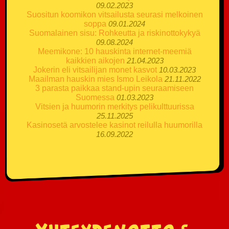
09.02.2023
Suositun koomikon vitsailusta seurasi melkoinen
soppa
09.01.2024
Suomalainen sisu: Rohkeutta ja riskinottokykyä
09.08.2024
Meemikone: 10 hauskinta internet-meemiä
kaikkien aikojen
21.04.2023
Jokerin eli vitsailijan monet kasvot
10.03.2023
Maailman hauskin mies Ismo Leikola
21.11.2022
3 parasta paikkaa stand-upin seuraamiseen
Suomessa
01.03.2023
Vitsien ja huumorin merkitys pelikulttuurissa
25.11.2025
Kasinosetä arvostelee kasinot reilulla huumorilla
16.09.2022