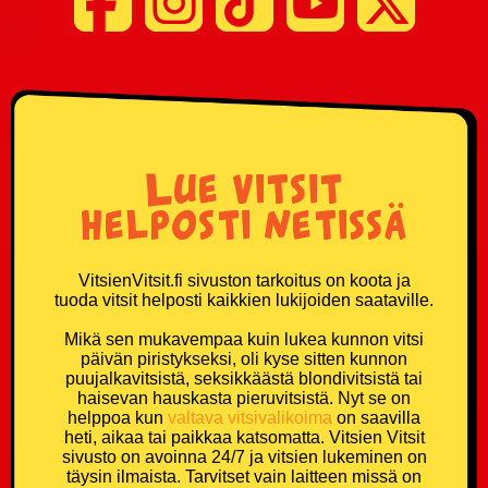
Lue vitsit
helposti netissä
VitsienVitsit.fi sivuston tarkoitus on koota ja
tuoda vitsit helposti kaikkien lukijoiden saataville.
Mikä sen mukavempaa kuin lukea kunnon vitsi
päivän piristykseksi, oli kyse sitten kunnon
puujalkavitsistä, seksikkäästä blondivitsistä tai
haisevan hauskasta pieruvitsistä. Nyt se on
helppoa kun
valtava vitsivalikoima
on saavilla
heti, aikaa tai paikkaa katsomatta. Vitsien Vitsit
sivusto on avoinna 24/7 ja vitsien lukeminen on
täysin ilmaista. Tarvitset vain laitteen missä on