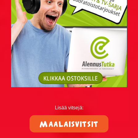
Ruotsalaisvitsit
Sairaat vitsit
Savolaisvitsit
Suomalainen ruotsalainen ja norjalainen vitsit
Tauski vitsit
Tesla-vitsit
Tuksu vitsit
Turkulaisvitsit
Lisää vitsejä:
Maalaisvitsit
Urheiluvitsit
Uskonto vitsit