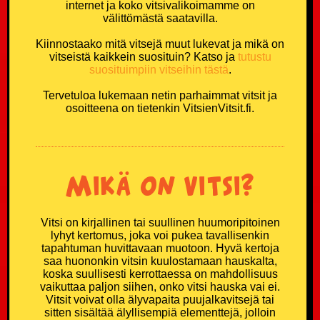
internet ja koko vitsivalikoimamme on
välittömästä saatavilla.
Kiinnostaako mitä vitsejä muut lukevat ja mikä on
vitseistä kaikkein suosituin? Katso ja
tutustu
suosituimpiin vitseihin tästä
.
Tervetuloa lukemaan netin parhaimmat vitsit ja
osoitteena on tietenkin VitsienVitsit.fi.
Mikä on vitsi?
Vitsi on kirjallinen tai suullinen huumoripitoinen
lyhyt kertomus, joka voi pukea tavallisenkin
tapahtuman huvittavaan muotoon. Hyvä kertoja
saa huononkin vitsin kuulostamaan hauskalta,
koska suullisesti kerrottaessa on mahdollisuus
vaikuttaa paljon siihen, onko vitsi hauska vai ei.
Vitsit voivat olla älyvapaita puujalkavitsejä tai
sitten sisältää älyllisempiä elementtejä, jolloin