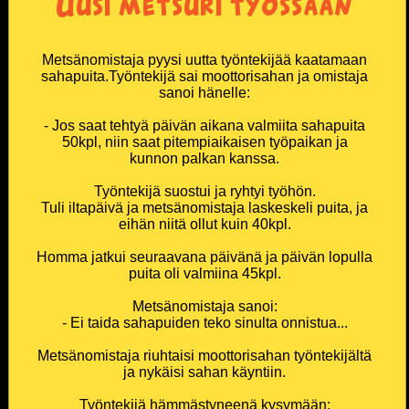
Uusi metsuri työssään
Metsänomistaja pyysi uutta työntekijää kaatamaan
sahapuita.Työntekijä sai moottorisahan ja omistaja
sanoi hänelle:
- Jos saat tehtyä päivän aikana valmiita sahapuita
50kpl, niin saat pitempiaikaisen työpaikan ja
kunnon palkan kanssa.
Työntekijä suostui ja ryhtyi työhön.
Tuli iltapäivä ja metsänomistaja laskeskeli puita, ja
eihän niitä ollut kuin 40kpl.
Homma jatkui seuraavana päivänä ja päivän lopulla
puita oli valmiina 45kpl.
Metsänomistaja sanoi:
- Ei taida sahapuiden teko sinulta onnistua...
Metsänomistaja riuhtaisi moottorisahan työntekijältä
ja nykäisi sahan käyntiin.
Työntekijä hämmästyneenä kysymään: