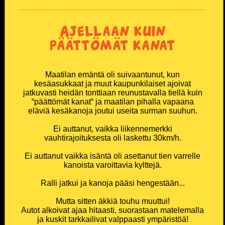
Ajellaan kuin
päättömät kanat
Maatilan emäntä oli suivaantunut, kun
kesäasukkaat ja muut kaupunkilaiset ajoivat
jatkuvasti heidän tonttiaan reunustavalla tiellä kuin
“päättömät kanat“ ja maatilan pihalla vapaana
eläviä kesäkanoja joutui useita surman suuhun.
Ei auttanut, vaikka liikennemerkki
vauhtirajoituksesta oli laskettu 30km/h.
Ei auttanut vaikka isäntä oli asettanut tien varrelle
kanoista varoittavia kylttejä.
Ralli jatkui ja kanoja pääsi hengestään...
Mutta sitten äkkiä touhu muuttui!
Autot alkoivat ajaa hitaasti, suorastaan matelemalla
ja kuskit tarkkailivat valppaasti ympäristöä!