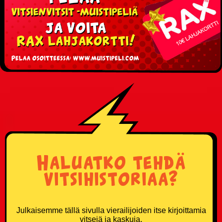
Haluatko tehdä
vitsihistoriaa?
Julkaisemme tällä sivulla vierailijoiden itse kirjoittamia
vitsejä ja kaskuja.