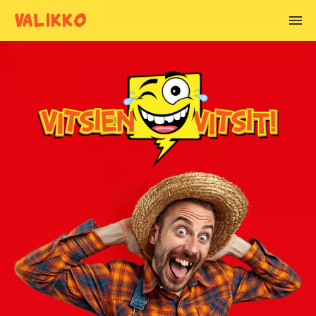
VALIKKO
VITSIEN AIHEET
Alkoholivitsit
Anoppivitsit
Armeijavitsit
Asianajajavitsit
Basistivitsit
Blondivitsit
Chuck Norris vitsit