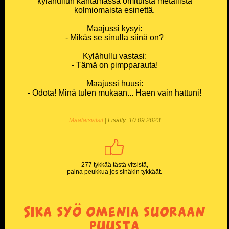
kylähullun kantamassa omituista metallista
kolmiomaista esinettä.
Maajussi kysyi:
- Mikäs se sinulla siinä on?
Kylähullu vastasi:
- Tämä on pimpparauta!
Maajussi huusi:
- Odota! Minä tulen mukaan... Haen vain hattuni!
Maalaisvitsit
| Lisätty: 10.09.2023
277 tykkää tästä vitsistä,
paina peukkua jos sinäkin tykkäät.
Sika syö omenia suoraan
puusta