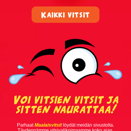
Kaikki vitsit
Vanhusvitsit
Vankilavitsit
Yleisvitsit
SUOSITUIMMAT VITSIT
Eniten tykätyt vitsit
Päivän katsotuimmat vitsit
Voi vitsien vitsit ja
Viikon katsotuimmat vitsit
sitten naurattaa!
Kuukauden katsotuimmat vitsit
Parhaat
Maalaisvitsit
löydät meidän sivustolta.
100 suosituinta vitsiä
Täydennämme vitsivalikoimaamme koko ajan.