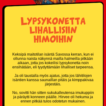
Donald Trump vitsit
Lypsykonetta
Eläinvitsit
lihallisiin
Härskit vitsit
himoihin
Hölmöläisvitsit
Insinöörivitsit
Keksipä maitotilan isäntä Savossa kerran, kun ei
ollunna naista näkynnä mailla halmeilla pitkään
aikaan, jotta jos kokeilisi lypsykonetta noin
Japanilaisvitsit
ensihätään, eli tyydyttämään lihalliset tarpeensa.
Ja oli taustalla myös ajatus, jotta jos lähitilojen
Jonnevitsit
isäntien kanssa saunaillan pitäis ja kimppakivaa
järjestäis.
Jouluvitsit
No, sovitti hän sitten sukukalleutensa imukuppiin
ja päräytti konneen päälle. Hirvee oli hekuma ja
Kasinovitsit
ennen pitkää tulos odotetun mukainen.