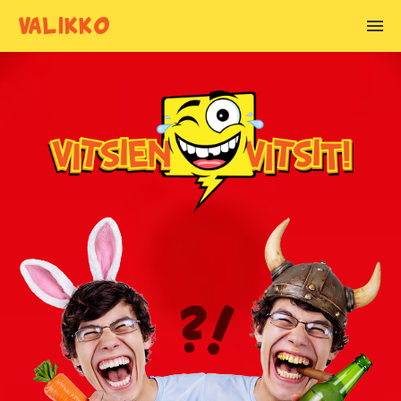
VALIKKO
VITSIEN AIHEET
Alkoholivitsit
Anoppivitsit
Armeijavitsit
Asianajajavitsit
Basistivitsit
Blondivitsit
Chuck Norris vitsit