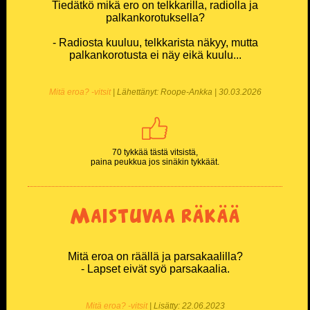
Tiedätkö mikä ero on telkkarilla, radiolla ja
palkankorotuksella?
- Radiosta kuuluu, telkkarista näkyy, mutta
palkankorotusta ei näy eikä kuulu...
Mitä eroa? -vitsit
| Lähettänyt: Roope-Ankka | 30.03.2026
70 tykkää tästä vitsistä,
paina peukkua jos sinäkin tykkäät.
Maistuvaa räkää
Mitä eroa on räällä ja parsakaalilla?
- Lapset eivät syö parsakaalia.
Mitä eroa? -vitsit
| Lisätty: 22.06.2023