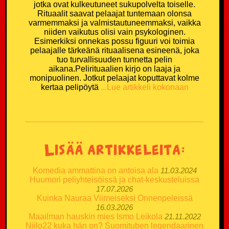
jotka ovat kulkeutuneet sukupolvelta toiselle.
Rituaalit saavat pelaajat tuntemaan olonsa
varmemmaksi ja valmistautuneemmaksi, vaikka
niiden vaikutus olisi vain psykologinen.
Esimerkiksi onnekas possu figuuri voi toimia
pelaajalle tärkeänä rituaalisena esineenä, joka
tuo turvallisuuden tunnetta pelin
aikana.Pelirituaalien kirjo on laaja ja
monipuolinen. Jotkut pelaajat koputtavat kolme
kertaa pelipöytä
...Lue artikkeli kokonaan
Lisää artikkeleita:
Komedia ammattina on antoisa ala
11.03.2024
Huumori peliyhteisöissä ja chat-keskusteluissa
17.07.2026
Kuinka Nauraa Viimeiseksi Onnenpeleissä
16.03.2026
Maailman hauskin mies Ismo Leikola
21.11.2022
Niilo22 kuka hän on? Suomituben legendaarinen