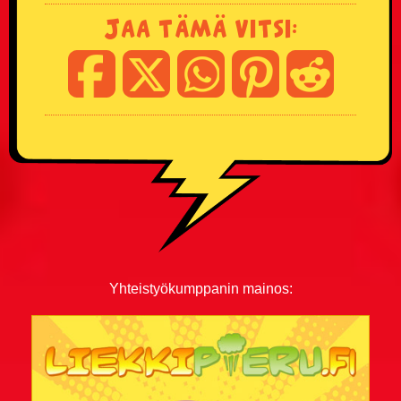
Kouluvitsit
Jaa tämä vitsi:
Ladavitsit
Laihialaisvitsit
Lääkärivitsit
Maalaisvitsit
Mies vs Nainen -vitsit
Miesvitsit
Yhteistyökumppanin mainos:
Mitä eroa? -vitsit
Mitä yhteistä? -vitsit