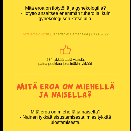
Mitä eroa on ilotytöllä ja gynekologilla?
- Ilotyttö ansaitsee enemmän tuherolla, kuin
gynekologi sen katselulla.
Mitä eroa? -vitsit
| Lähettänyt: Hämähäkki | 10.11.2022
274 tykkää tästä vitsistä,
paina peukkua jos sinäkin tykkäät.
Mitä eroa on miehellä
ja naisella?
Mitä eroa on miehellä ja naisella?
- Nainen tykkää sisustamisesta, mies tykkää
ulostamisesta.