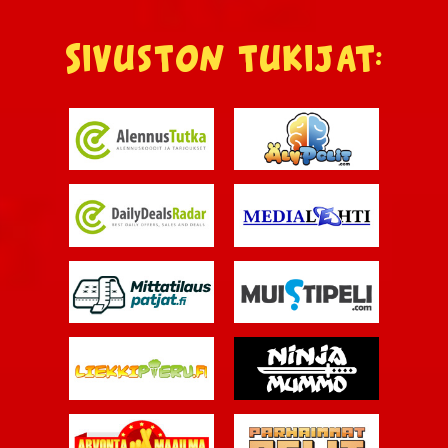
Sivuston tukijat: