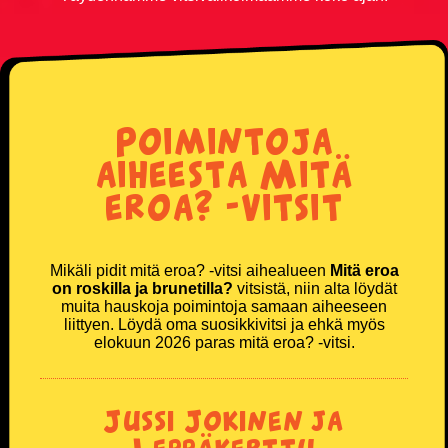
Vanhusvitsit
Vankilavitsit
Poimintoja
Yleisvitsit
aiheesta Mitä
SUOSITUIMMAT VITSIT
eroa? -vitsit
Eniten tykätyt vitsit
Mikäli pidit mitä eroa? -vitsi aihealueen
Mitä eroa
on roskilla ja brunetilla?
vitsistä, niin alta löydät
Päivän katsotuimmat vitsit
muita hauskoja poimintoja samaan aiheeseen
liittyen. Löydä oma suosikkivitsi ja ehkä myös
Viikon katsotuimmat vitsit
elokuun 2026 paras mitä eroa? -vitsi.
Kuukauden katsotuimmat vitsit
Jussi Jokinen ja
Leppäkerttu
100 suosituinta vitsiä