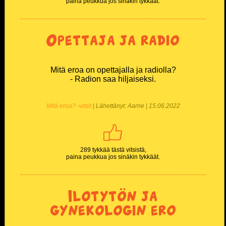
paina peukkua jos sinäkin tykkäät.
Opettaja ja radio
Mitä eroa on opettajalla ja radiolla?
- Radion saa hiljaiseksi.
Mitä eroa? -vitsit
| Lähettänyt: Aarne | 15.06.2022
289 tykkää tästä vitsistä,
paina peukkua jos sinäkin tykkäät.
Ilotytön ja
gynekologin ero