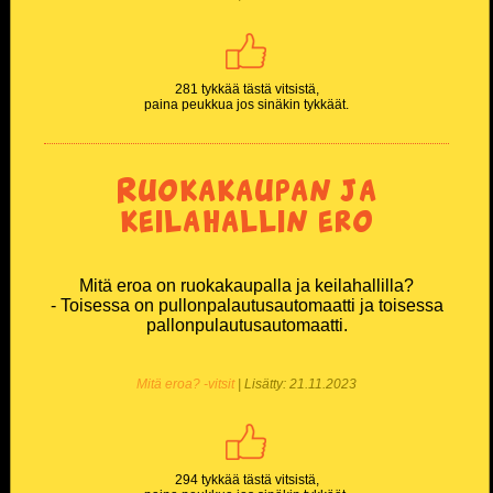
281 tykkää tästä vitsistä,
paina peukkua jos sinäkin tykkäät.
Ruokakaupan ja
keilahallin ero
Mitä eroa on ruokakaupalla ja keilahallilla?
- Toisessa on pullonpalautusautomaatti ja toisessa
pallonpulautusautomaatti.
Mitä eroa? -vitsit
| Lisätty: 21.11.2023
294 tykkää tästä vitsistä,