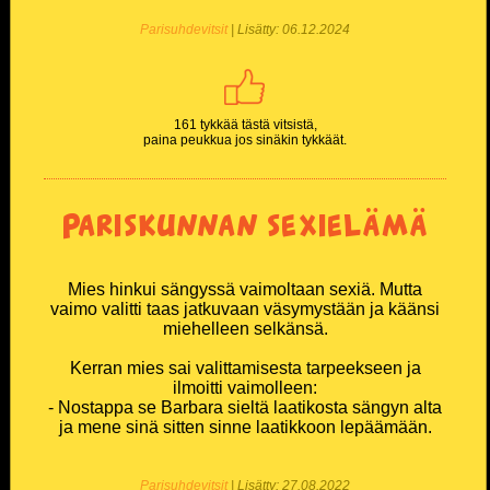
Parisuhdevitsit
| Lisätty: 06.12.2024
161 tykkää tästä vitsistä,
paina peukkua jos sinäkin tykkäät.
Pariskunnan sexielämä
Mies hinkui sängyssä vaimoltaan sexiä. Mutta
vaimo valitti taas jatkuvaan väsymystään ja käänsi
miehelleen selkänsä.
Kerran mies sai valittamisesta tarpeekseen ja
ilmoitti vaimolleen:
- Nostappa se Barbara sieltä laatikosta sängyn alta
ja mene sinä sitten sinne laatikkoon lepäämään.
Parisuhdevitsit
| Lisätty: 27.08.2022