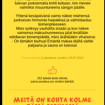
tulevan juoksemalla kohti kotiaan, niin menee
valmiiksi riisuuntuneena sängyn päälle.
Yhtenä kesäpäivänä vaimo näkee miehensä
juoksevan hirmuista haipakkaa ja valmistautuu
toimenpiteeseen.
Mies syöksyy vauhdilla sisään ja kun näkee
vaimonsa makuuhuoneessa jalat levällään
odottavan toimenpidettä, mies ärähtääkin vihaisena:
- On tämäkin touhua! Emäntä makaa täällä värkki
paljaana ja sauna on tulessa!
Parisuhdevitsit
| Lähettänyt: Landex | 20.07.2022
262 tykkää tästä vitsistä,
paina peukkua jos sinäkin tykkäät.
Meitä on kohta kolme