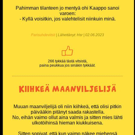
Pahimman tilanteen jo mentyä ohi Kaappo sanoi
varoen:
- Kyllä voisitkin, jos valehtelisit niinkuin minä.
Parisuhdevitsit
| Lähettänyt: Hsr | 02.06.2023
266 tykkää tästä vitsistä,
paina peukkua jos sinäkin tykkäät.
Kiihkeä maanviljelijä
Muuan maanviljelijä oli niin kiihkeä, että olisi pitkin
päivääkin pitänyt saada rakastella.
No, eihän vaimo ollut aina valmis ja sitten mies lähti
ulkotöihinsä hieman kiukkuisena.
Sitten sopivat, että kun vaimo näkee miehensä