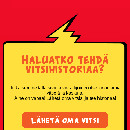
Haluatko tehdä
vitsihistoriaa?
Julkaisemme tällä sivulla vierailijoiden itse kirjoittamia
vitsejä ja kaskuja.
Aihe on vapaa! Lähetä oma vitsisi ja tee historiaa!
Lähetä oma vitsi