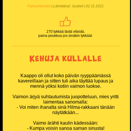
Parisuhdevitsit
| Lähettänyt: Juubeli | 02.11.2021
TikTok
Twitter X
270 tykkää tästä vitsistä,
paina peukkua jos sinäkin tykkäät.
Instagram
Kehuja kullalle
Kaappo oli ollut koko päivän ryyppäämässä
kavereillaan ja sitten tuli aika täyttää lupaus ja
mennä yöksi kotiin vaimon luokse.
Vaimon ärjyä suhtautumista juopotteluun, mies yritti
laimentaa sanomalla:
- Voi miten ihanalta sinä Hilma-rakkaani tänään
näytätkään...
Vaimo ärähti kaulin kädessään:
- Kumpa voisin sanoa saman sinusta!