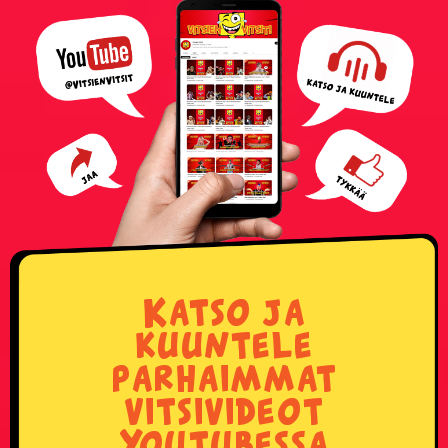
Katso ja
kuuntele
parhaimmat
vitsivideot
Youtubessa