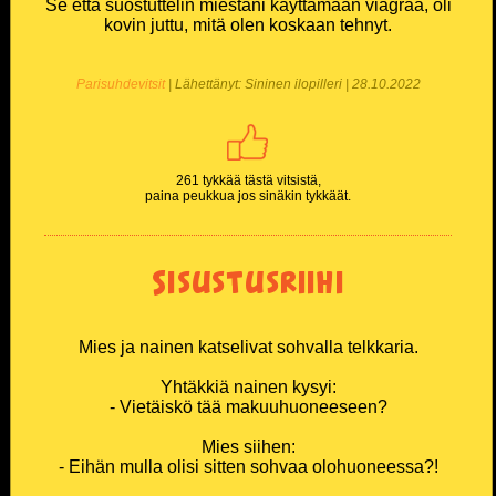
Se että suostuttelin miestäni käyttämään viagraa, oli
kovin juttu, mitä olen koskaan tehnyt.
Parisuhdevitsit
| Lähettänyt: Sininen ilopilleri | 28.10.2022
261 tykkää tästä vitsistä,
paina peukkua jos sinäkin tykkäät.
Sisustusriihi
Mies ja nainen katselivat sohvalla telkkaria.
Yhtäkkiä nainen kysyi:
- Vietäiskö tää makuuhuoneeseen?
Mies siihen:
- Eihän mulla olisi sitten sohvaa olohuoneessa?!