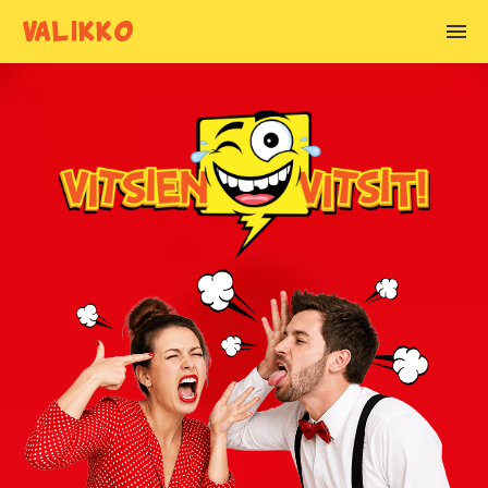
VALIKKO
VITSIEN AIHEET
Alkoholivitsit
Anoppivitsit
Armeijavitsit
Asianajajavitsit
Basistivitsit
Blondivitsit
Chuck Norris vitsit