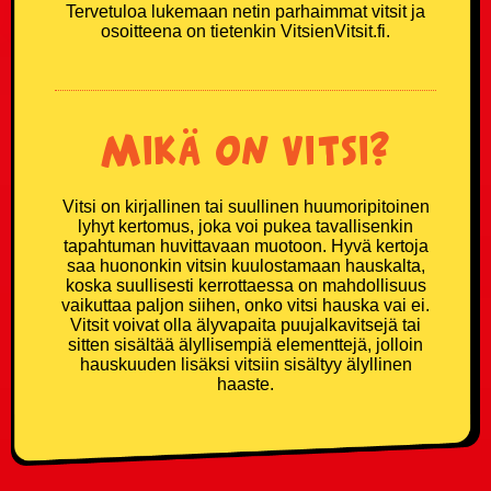
Tervetuloa lukemaan netin parhaimmat vitsit ja
osoitteena on tietenkin VitsienVitsit.fi.
Mikä on vitsi?
Vitsi on kirjallinen tai suullinen huumoripitoinen
lyhyt kertomus, joka voi pukea tavallisenkin
tapahtuman huvittavaan muotoon. Hyvä kertoja
saa huononkin vitsin kuulostamaan hauskalta,
koska suullisesti kerrottaessa on mahdollisuus
vaikuttaa paljon siihen, onko vitsi hauska vai ei.
Vitsit voivat olla älyvapaita puujalkavitsejä tai
sitten sisältää älyllisempiä elementtejä, jolloin
hauskuuden lisäksi vitsiin sisältyy älyllinen
haaste.