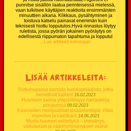
punnitse sisällön laatua perinteisessä mielessä,
vaan tulkitsee käyttäjien reaktioita ensimmäisten
minuuttien aikana. Klikkaus, pysähtyminen ja
toistuva katselu painavat enemmän kuin
teknisesti hiottu lopputulos.Hyvä rinnastus löytyy
ruletista, jossa pyörän jokainen pyöräytys on
edellisestä riippumaton tapahtuma ja lopputul
...Lue artikkeli kokonaan
Lisää artikkeleita:
Surkuhupaisia tarinoita kasinopelaajista, jotka
menettivät kaiken!
16.02.2023
Huumorin tuoma yhteisöllisyys harrastelija
porukoissa
09.02.2023
Kasinoiden monipuoliset sisäänheittäjät: Vitsit,
muonitus ja cashback
14.06.2023
Musta huumori selitettynä – ymmärrys,
vaikutukset ja väärinymmärryksen vaarat