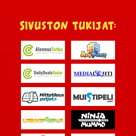
Sivuston tukijat: