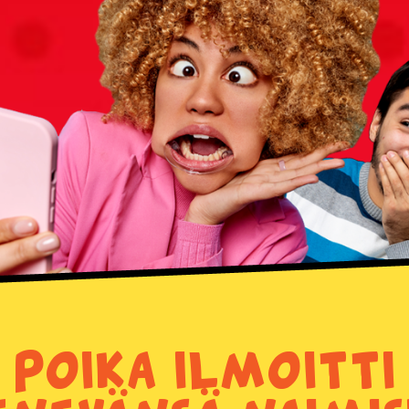
Viikon katsotuimmat vitsit
Kuukauden katsotuimmat vi
Pelaa Vitsien Vitsit -peliä ja voita
Satunnainen vitsi
Poika ilmoitti
aidat
Lippikset ja myssyt
Mukit ja tarvikkeet