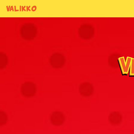
VALIKKO
VITSIEN AIHEET
Alkoholivitsit
Anoppivitsit
Armeijavitsit
Eläinvitsit
Härskit vitsit
Hölmöläisvitsit
Ladavitsit
Laihialaisvitsit
Lääkärivitsit
Naisvitsit
Niilo22 vitsit
Parisuhdevitsit
Puujalkavitsit
Ruotsalaisvitsit
Sairaat vitsit
Tuksu vitsit
Turkulaisvitsit
Urheiluvitsit