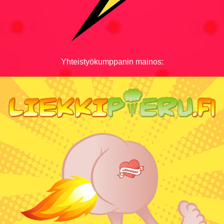
Yhteistyökumppanin mainos: