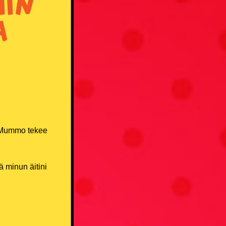
iin
a
 Mummo tekee
ä minun äitini