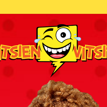
Asianajajavitsit
Basistivitsit
Blondivitsit
Insinöörivitsit
Japanilaisvitsit
Jonnevitsit
Maalaisvitsit
Mies vs Nainen -vitsit
Miesvitsit
Pieruvitsit
Pikku-Kalle vitsit
Poliisivitsit
Savolaisvitsit
Suomalainen ruotsalainen ja norja
Uskonto vitsit
Vanhusvitsit
Vankilavitsit