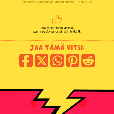
Yleisvitsit | Lähettänyt: Lapsen suusta | 10.10.2022
266 tykkää tästä vitsistä,
paina peukkua jos sinäkin tykkäät.
Jaa tämä vitsi: