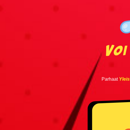
Voi 
Parhaat
Yleis