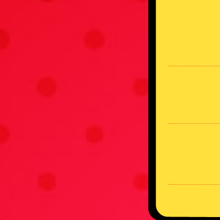
SOSIAALINEN MEDIA
Facebook
Youtube
TikTok
Twitter 