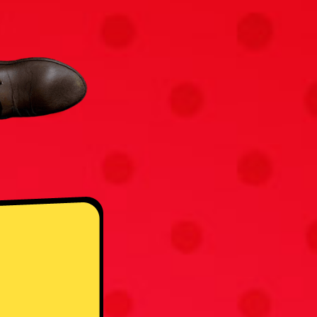
tsit
100 suosituinta vitsiä
Vitsi & huumori artikkelit
Vitsien Vitsit Verkkokauppa