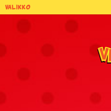
VALIKKO
VITSIEN AIHEET
Alkoholivitsit
Anoppivitsit
Armeijavitsit
Eläinvitsit
Härskit vitsit
Hölmöläisvitsit
Ladavitsit
Laihialaisvitsit
Lääkärivitsit
Naisvitsit
Niilo22 vitsit
Parisuhdevitsit
Puujalkavitsit
Ruotsalaisvitsit
Sairaat vitsit
Tuksu vitsit
Turkulaisvitsit
Urheiluvitsit