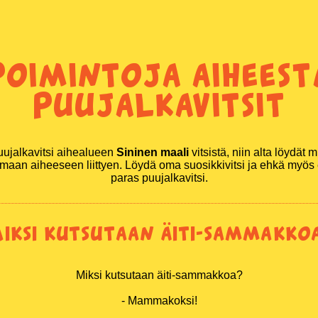
Poimintoja aiheest
Puujalkavitsit
puujalkavitsi aihealueen
Sininen maali
vitsistä, niin alta löydät 
maan aiheeseen liittyen. Löydä oma suosikkivitsi ja ehkä myö
paras puujalkavitsi.
iksi kutsutaan äiti-sammakko
Miksi kutsutaan äiti-sammakkoa?
- Mammakoksi!