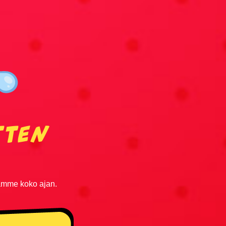
itten
amme koko ajan.