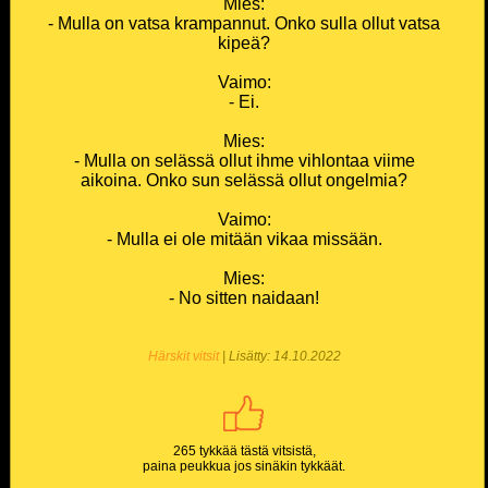
Mies:
- Mulla on vatsa krampannut. Onko sulla ollut vatsa
kipeä?
Vaimo:
- Ei.
Mies:
- Mulla on selässä ollut ihme vihlontaa viime
aikoina. Onko sun selässä ollut ongelmia?
Vaimo:
- Mulla ei ole mitään vikaa missään.
Mies:
- No sitten naidaan!
Härskit vitsit
| Lisätty: 14.10.2022
265 tykkää tästä vitsistä,
paina peukkua jos sinäkin tykkäät.