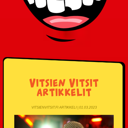
Vitsien Vitsit
artikkelit
VITSIENVITSIT.FI ARTIKKELI | 01.03.2023