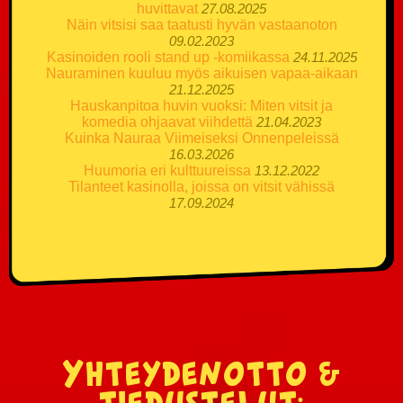
huvittavat
27.08.2025
Näin vitsisi saa taatusti hyvän vastaanoton
09.02.2023
Kasinoiden rooli stand up -komiikassa
24.11.2025
Nauraminen kuuluu myös aikuisen vapaa-aikaan
21.12.2025
Hauskanpitoa huvin vuoksi: Miten vitsit ja
komedia ohjaavat viihdettä
21.04.2023
Kuinka Nauraa Viimeiseksi Onnenpeleissä
16.03.2026
Huumoria eri kulttuureissa
13.12.2022
Tilanteet kasinolla, joissa on vitsit vähissä
17.09.2024
Yhteydenotto &
tiedustelut: