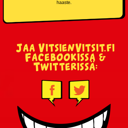
haaste.
Jaa VitsienVitsit.fi
Facebookissa &
Twitterissä: