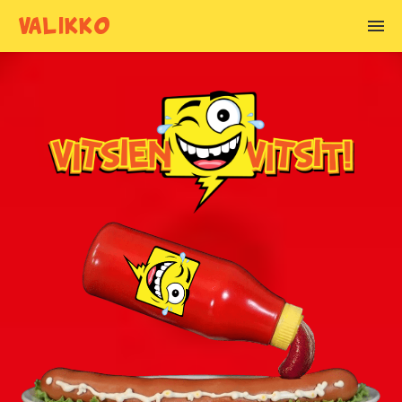
VALIKKO
VITSIEN AIHEET
Alkoholivitsit
Anoppivitsit
Armeijavitsit
Asianajajavitsit
Basistivitsit
Blondivitsit
Chuck Norris vitsit