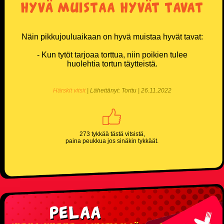
hyvä muistaa hyvät tavat
Näin pikkujouluaikaan on hyvä muistaa hyvät tavat:
- Kun tytöt tarjoaa torttua, niin poikien tulee
huolehtia tortun täytteistä.
Härskit vitsit
| Lähettänyt: Torttu | 26.11.2022
273 tykkää tästä vitsistä,
paina peukkua jos sinäkin tykkäät.