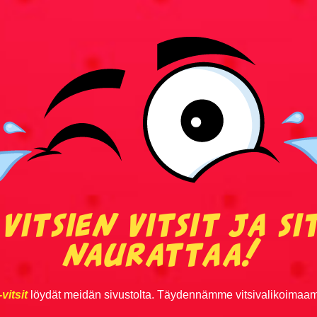
vitsien vitsit ja s
naurattaa!
vitsit
löydät meidän sivustolta. Täydennämme vitsivalikoimaa