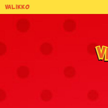
VALIKKO
VITSIEN AIHEET
Alkoholivitsit
Anoppivitsit
Armeijavitsit
Eläinvitsit
Härskit vitsit
Hölmöläisvitsit
Ladavitsit
Laihialaisvitsit
Lääkärivitsit
Naisvitsit
Niilo22 vitsit
Parisuhdevitsit
Puujalkavitsit
Ruotsalaisvitsit
Sairaat vitsit
Tuksu vitsit
Turkulaisvitsit
Urheiluvitsit