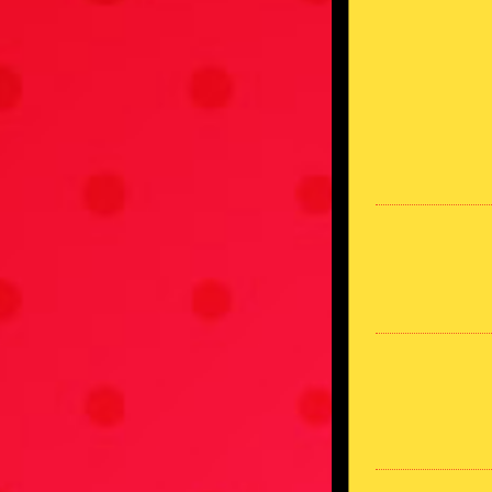
SOSIAALINEN MEDIA
Facebook
Youtube
TikTok
Twitter 