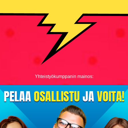
Yhteistyökumppanin mainos: