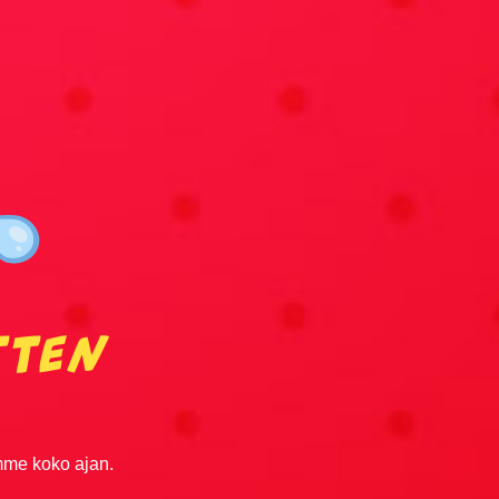
itten
mme koko ajan.