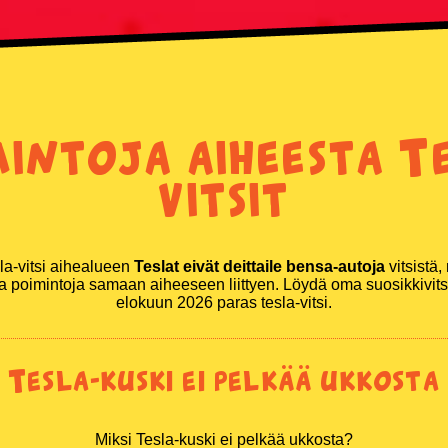
intoja aiheesta T
vitsit
sla-vitsi aihealueen
Teslat eivät deittaile bensa-autoja
vitsistä,
a poimintoja samaan aiheeseen liittyen. Löydä oma suosikkivits
elokuun 2026 paras tesla-vitsi.
Tesla-kuski ei pelkää ukkosta
Miksi Tesla-kuski ei pelkää ukkosta?