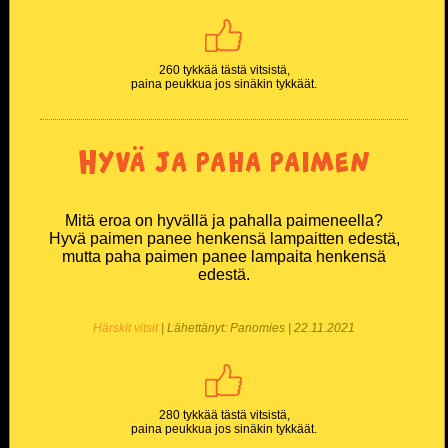
260 tykkää tästä vitsistä,
paina peukkua jos sinäkin tykkäät.
Hyvä ja paha paimen
Mitä eroa on hyvällä ja pahalla paimeneella?
Hyvä paimen panee henkensä lampaitten edestä,
mutta paha paimen panee lampaita henkensä
edestä.
Härskit vitsit
| Lähettänyt: Panomies | 22.11.2021
280 tykkää tästä vitsistä,
paina peukkua jos sinäkin tykkäät.