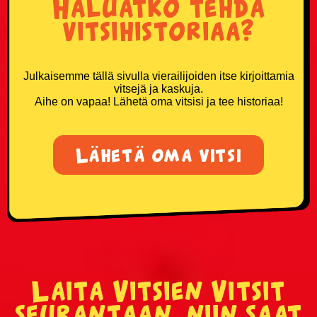
Haluatko tehdä
vitsihistoriaa?
Julkaisemme tällä sivulla vierailijoiden itse kirjoittamia
vitsejä ja kaskuja.
Aihe on vapaa! Lähetä oma vitsisi ja tee historiaa!
Lähetä oma vitsi
Laita Vitsien Vitsit
seurantaan, niin saat