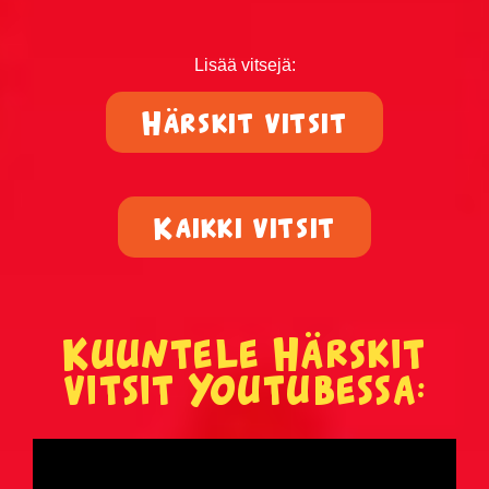
Ruotsalaisvitsit
Sairaat vitsit
Lisää vitsejä:
Savolaisvitsit
Härskit vitsit
Suomalainen ruotsalainen ja norjalainen vitsit
Tauski vitsit
Kaikki vitsit
Tesla-vitsit
Tuksu vitsit
Kuuntele Härskit
vitsit Youtubessa:
Turkulaisvitsit
Urheiluvitsit
Uskonto vitsit