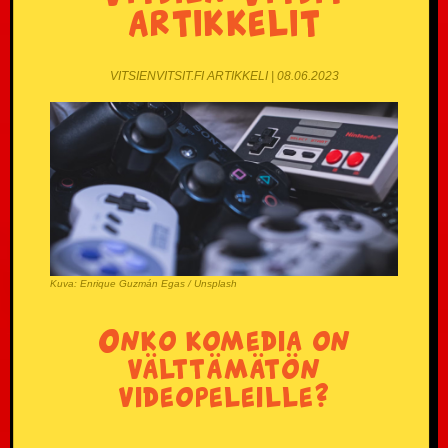
artikkelit
VITSIENVITSIT.FI ARTIKKELI | 08.06.2023
Kuva: Enrique Guzmán Egas / Unsplash
Onko komedia on
välttämätön
videopeleille?