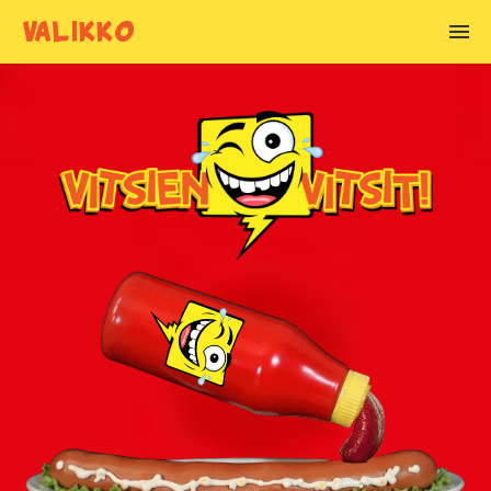
VALIKKO
VITSIEN AIHEET
Alkoholivitsit
Anoppivitsit
Armeijavitsit
Asianajajavitsit
Basistivitsit
Blondivitsit
Chuck Norris vitsit