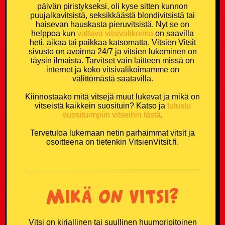
päivän piristykseksi, oli kyse sitten kunnon
puujalkavitsistä, seksikkäästä blondivitsistä tai
haisevan hauskasta pieruvitsistä. Nyt se on
helppoa kun
valtava vitsivalikoima
on saavilla
heti, aikaa tai paikkaa katsomatta. Vitsien Vitsit
sivusto on avoinna 24/7 ja vitsien lukeminen on
täysin ilmaista. Tarvitset vain laitteen missä on
internet ja koko vitsivalikoimamme on
välittömästä saatavilla.
Kiinnostaako mitä vitsejä muut lukevat ja mikä on
vitseistä kaikkein suosituin? Katso ja
tutustu
suosituimpiin vitseihin tästä
.
Tervetuloa lukemaan netin parhaimmat vitsit ja
osoitteena on tietenkin VitsienVitsit.fi.
Mikä on vitsi?
Vitsi on kirjallinen tai suullinen huumoripitoinen