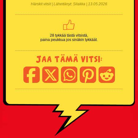
Härskit vitsit | Lähettänyt: Silakka | 13.05.2026
Kouluvitsit
Ladavitsit
28 tykkää tästä vitsistä,
Laihialaisvitsit
paina peukkua jos sinäkin tykkäät.
Lääkärivitsit
Jaa tämä vitsi:
Maalaisvitsit
Mies vs Nainen -vitsit
Miesvitsit
Mitä eroa? -vitsit
Mitä yhteistä? -vitsit