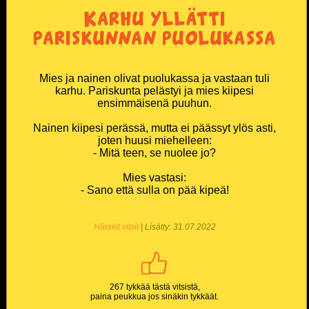
Karhu yllätti
pariskunnan puolukassa
Mies ja nainen olivat puolukassa ja vastaan tuli
karhu. Pariskunta pelästyi ja mies kiipesi
ensimmäisenä puuhun.
Nainen kiipesi perässä, mutta ei päässyt ylös asti,
joten huusi miehelleen:
- Mitä teen, se nuolee jo?
Mies vastasi:
- Sano että sulla on pää kipeä!
Härskit vitsit
| Lisätty: 31.07.2022
267 tykkää tästä vitsistä,
paina peukkua jos sinäkin tykkäät.