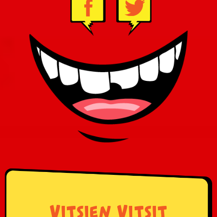
Vitsien Vitsit