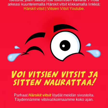
arkeasi kuuntelemalla Härskit vitsit klikkamalla linkkiä:
Härskit vitsit | Vitsien Vitsit Youtube
.
KATSO, KUUNTELE TAI PELAA
Kaikki vitsit
Kuuntele valmiiksi luettuja vitsejä
Pelaa Vitsien Vitsit -peliä ja voita
Satunnainen vitsi
Vitsi & huumori artikkelit
Voi vitsien vitsit ja
sitten naurattaa!
TIEDÄTKÖ HYVÄN VITSIN?
Lähetä oma vitsi ja tee historiaa
Parhaat
Härskit vitsit
löydät meidän sivustolta.
Täydennämme vitsivalikoimaamme koko ajan.
VERKKOKAUPPA