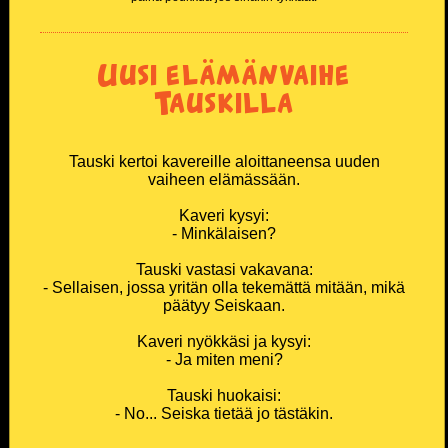
TikTok
Uusi elämänvaihe
Twitter X
Tauskilla
Instagram
Tauski kertoi kavereille aloittaneensa uuden
vaiheen elämässään.
Kaveri kysyi:
- Minkälaisen?
Tauski vastasi vakavana:
- Sellaisen, jossa yritän olla tekemättä mitään, mikä
päätyy Seiskaan.
Kaveri nyökkäsi ja kysyi:
- Ja miten meni?
Tauski huokaisi:
- No... Seiska tietää jo tästäkin.