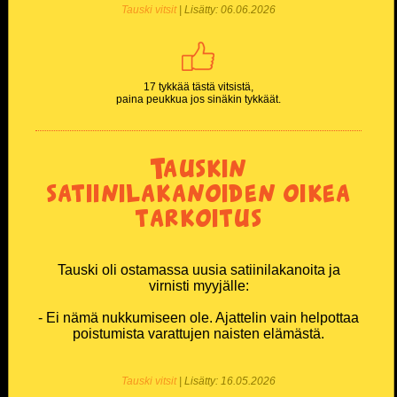
Tauski vitsit
| Lisätty: 06.06.2026
17 tykkää tästä vitsistä,
paina peukkua jos sinäkin tykkäät.
Tauskin
satiinilakanoiden oikea
tarkoitus
Tauski oli ostamassa uusia satiinilakanoita ja
virnisti myyjälle:
- Ei nämä nukkumiseen ole. Ajattelin vain helpottaa
poistumista varattujen naisten elämästä.
Tauski vitsit
| Lisätty: 16.05.2026