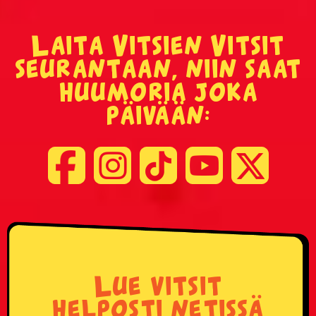
Laita Vitsien Vitsit
seurantaan, niin saat
huumoria joka
päivään:
Lue vitsit
helposti netissä