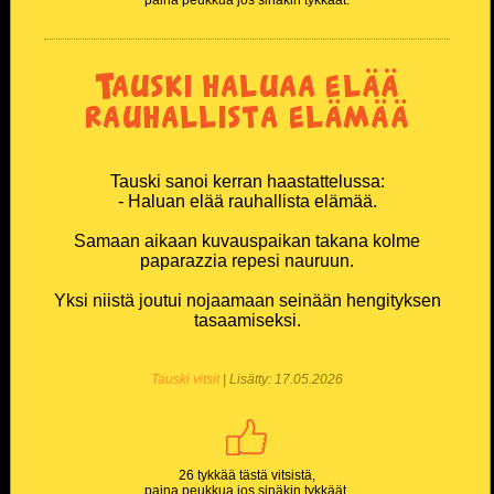
Miesten T-paidat
Tauski haluaa elää
Naisten T-paidat
rauhallista elämää
Lasten paidat
Tauski sanoi kerran haastattelussa:
Lippikset ja myssyt
- Haluan elää rauhallista elämää.
Samaan aikaan kuvauspaikan takana kolme
Mukit ja tarvikkeet
paparazzia repesi nauruun.
Yksi niistä joutui nojaamaan seinään hengityksen
Vitsien Vitsit Verkkokauppa
tasaamiseksi.
SOSIAALINEN MEDIA
Tauski vitsit
| Lisätty: 17.05.2026
Facebook
Youtube
26 tykkää tästä vitsistä,
paina peukkua jos sinäkin tykkäät.