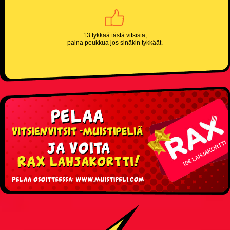
13 tykkää tästä vitsistä,
paina peukkua jos sinäkin tykkäät.