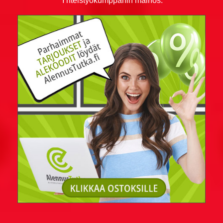
Yhteistyökumppanin mainos:
Naisvitsit
Niilo22 vitsit
Parisuhdevitsit
Pieruvitsit
Pikku-Kalle vitsit
Poliisivitsit
Politiikkavitsit
Pottukoira vitsit
Puujalkavitsit