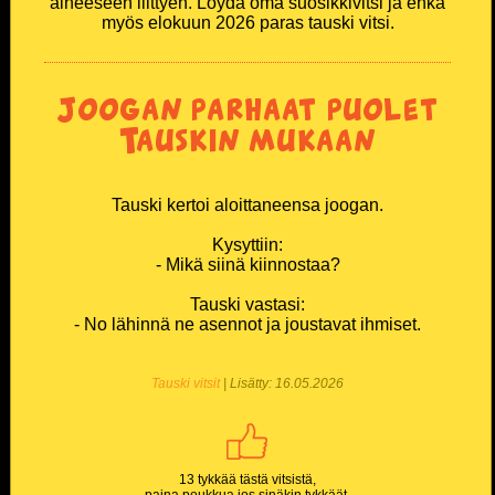
aiheeseen liittyen. Löydä oma suosikkivitsi ja ehkä
myös elokuun 2026 paras tauski vitsi.
KATSO, KUUNTELE TAI PELAA
Joogan parhaat puolet
Kaikki vitsit
Tauskin mukaan
Kuuntele valmiiksi luettuja vitsejä
Tauski kertoi aloittaneensa joogan.
Pelaa Vitsien Vitsit -peliä ja voita
Kysyttiin:
Satunnainen vitsi
- Mikä siinä kiinnostaa?
Tauski vastasi:
Vitsi & huumori artikkelit
- No lähinnä ne asennot ja joustavat ihmiset.
TIEDÄTKÖ HYVÄN VITSIN?
Tauski vitsit
| Lisätty: 16.05.2026
Lähetä oma vitsi ja tee historiaa
VERKKOKAUPPA
13 tykkää tästä vitsistä,
paina peukkua jos sinäkin tykkäät.