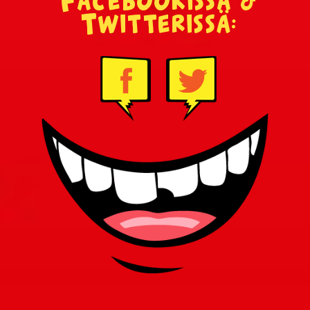
Twitterissä: