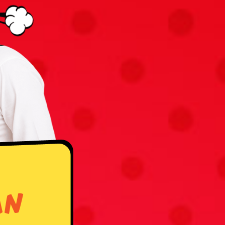
tsit
100 suosituinta vitsiä
Vitsi & huumori artikkelit
an
Vitsien Vitsit Verkkokauppa