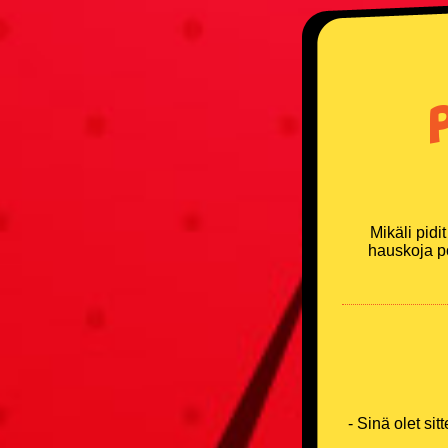
Mikäli pidi
hauskoja p
- Sinä olet si