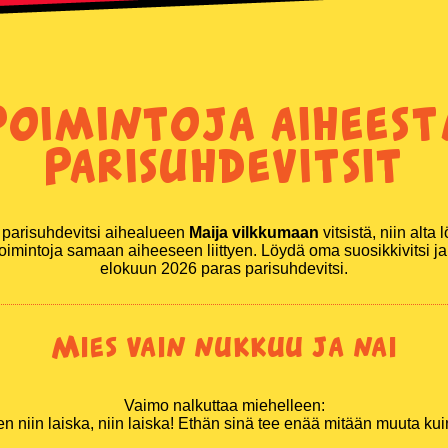
Poimintoja aiheest
Parisuhdevitsit
t parisuhdevitsi aihealueen
Maija vilkkumaan
vitsistä, niin alta
oimintoja samaan aiheeseen liittyen. Löydä oma suosikkivitsi j
elokuun 2026 paras parisuhdevitsi.
Mies vain nukkuu ja nai
Vaimo nalkuttaa miehelleen:
tten niin laiska, niin laiska! Ethän sinä tee enää mitään muuta kuin