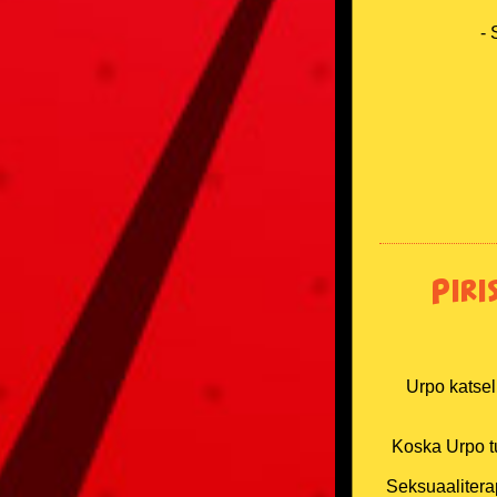
- 
Pir
Urpo katseli
Koska Urpo t
Seksuaaliterap