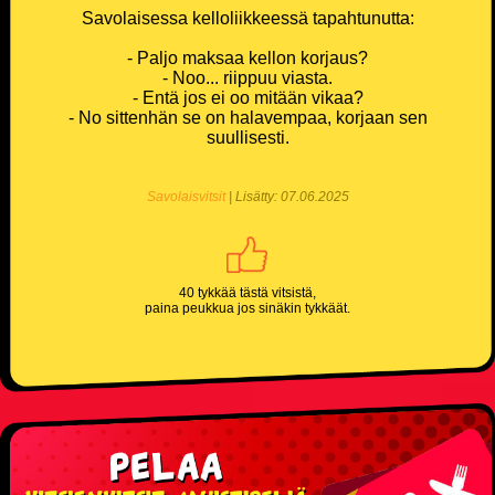
Savolaisessa kelloliikkeessä tapahtunutta:
- Paljo maksaa kellon korjaus?
- Noo... riippuu viasta.
- Entä jos ei oo mitään vikaa?
- No sittenhän se on halavempaa, korjaan sen
suullisesti.
Savolaisvitsit
| Lisätty: 07.06.2025
40 tykkää tästä vitsistä,
paina peukkua jos sinäkin tykkäät.