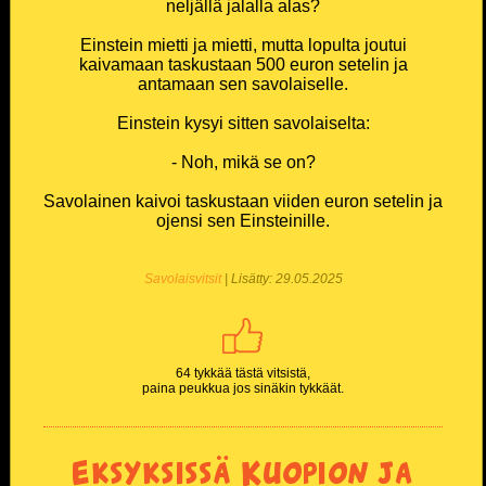
neljällä jalalla alas?
Miesten T-paidat
Einstein mietti ja mietti, mutta lopulta joutui
kaivamaan taskustaan 500 euron setelin ja
antamaan sen savolaiselle.
Naisten T-paidat
Einstein kysyi sitten savolaiselta:
Lasten paidat
- Noh, mikä se on?
Lippikset ja myssyt
Savolainen kaivoi taskustaan viiden euron setelin ja
ojensi sen Einsteinille.
Mukit ja tarvikkeet
Savolaisvitsit
| Lisätty: 29.05.2025
Vitsien Vitsit Verkkokauppa
SOSIAALINEN MEDIA
64 tykkää tästä vitsistä,
paina peukkua jos sinäkin tykkäät.
Facebook
Youtube
Eksyksissä Kuopion ja