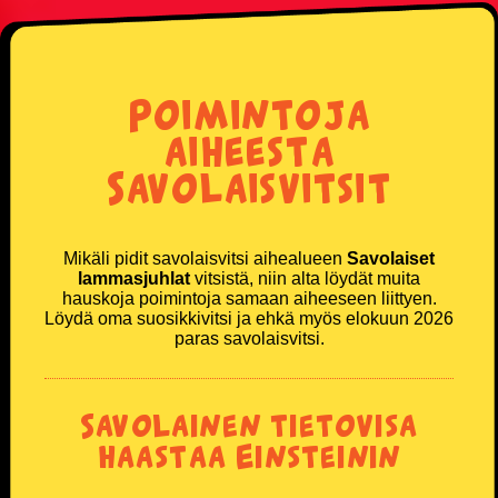
Vanhusvitsit
Poimintoja
Vankilavitsit
aiheesta
Yleisvitsit
Savolaisvitsit
SUOSITUIMMAT VITSIT
Mikäli pidit savolaisvitsi aihealueen
Savolaiset
Eniten tykätyt vitsit
lammasjuhlat
vitsistä, niin alta löydät muita
hauskoja poimintoja samaan aiheeseen liittyen.
Löydä oma suosikkivitsi ja ehkä myös elokuun 2026
Päivän katsotuimmat vitsit
paras savolaisvitsi.
Viikon katsotuimmat vitsit
Savolainen tietovisa
Kuukauden katsotuimmat vitsit
haastaa Einsteinin
100 suosituinta vitsiä