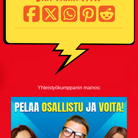
Kouluvitsit
Ladavitsit
Laihialaisvitsit
Lääkärivitsit
Maalaisvitsit
Mies vs Nainen -vitsit
Yhteistyökumppanin mainos:
Miesvitsit
Mitä eroa? -vitsit
Mitä yhteistä? -vitsit