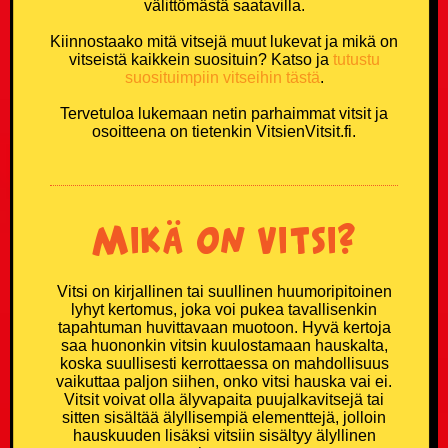
välittömästä saatavilla.
Kiinnostaako mitä vitsejä muut lukevat ja mikä on
vitseistä kaikkein suosituin? Katso ja
tutustu
suosituimpiin vitseihin tästä
.
Tervetuloa lukemaan netin parhaimmat vitsit ja
osoitteena on tietenkin VitsienVitsit.fi.
Mikä on vitsi?
Vitsi on kirjallinen tai suullinen huumoripitoinen
lyhyt kertomus, joka voi pukea tavallisenkin
tapahtuman huvittavaan muotoon. Hyvä kertoja
saa huononkin vitsin kuulostamaan hauskalta,
koska suullisesti kerrottaessa on mahdollisuus
vaikuttaa paljon siihen, onko vitsi hauska vai ei.
Vitsit voivat olla älyvapaita puujalkavitsejä tai
sitten sisältää älyllisempiä elementtejä, jolloin
hauskuuden lisäksi vitsiin sisältyy älyllinen