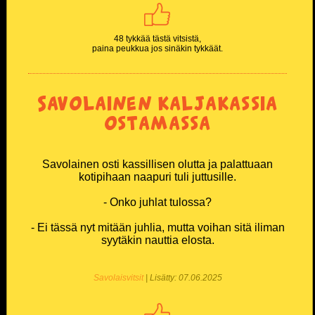
48 tykkää tästä vitsistä,
paina peukkua jos sinäkin tykkäät.
Savolainen kaljakassia
ostamassa
Savolainen osti kassillisen olutta ja palattuaan
kotipihaan naapuri tuli juttusille.
- Onko juhlat tulossa?
- Ei tässä nyt mitään juhlia, mutta voihan sitä iliman
syytäkin nauttia elosta.
Savolaisvitsit
| Lisätty: 07.06.2025