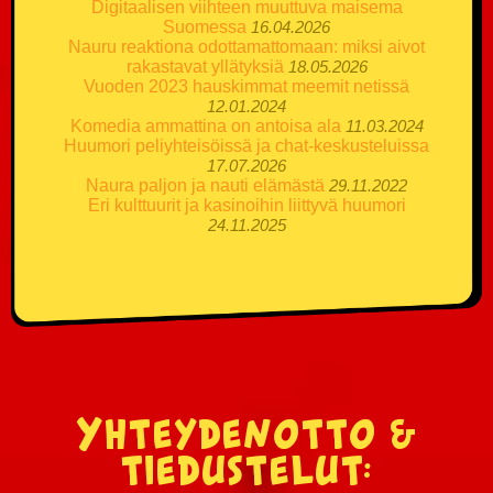
Digitaalisen viihteen muuttuva maisema
Suomessa
16.04.2026
Nauru reaktiona odottamattomaan: miksi aivot
rakastavat yllätyksiä
18.05.2026
Vuoden 2023 hauskimmat meemit netissä
12.01.2024
Komedia ammattina on antoisa ala
11.03.2024
Huumori peliyhteisöissä ja chat-keskusteluissa
17.07.2026
Naura paljon ja nauti elämästä
29.11.2022
Eri kulttuurit ja kasinoihin liittyvä huumori
24.11.2025
Yhteydenotto &
tiedustelut: