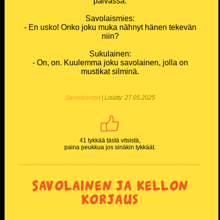
päivässä.
Savolaismies:
- En usko! Onko joku muka nähnyt hänen tekevän
niin?
Sukulainen:
- On, on. Kuulemma joku savolainen, jolla on
mustikat silminä.
Savolaisvitsit
| Lisätty: 27.05.2025
41 tykkää tästä vitsistä,
paina peukkua jos sinäkin tykkäät.
Savolainen ja kellon
korjaus