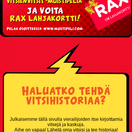
Haluatko tehdä
vitsihistoriaa?
Julkaisemme tällä sivulla vierailijoiden itse kirjoittamia
vitsejä ja kaskuja.
Aihe on vapaa! Lähetä oma vitsisi ja tee historiaa!