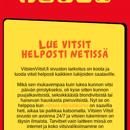
Lue vitsit
helposti netissä
VitsienVitsit.fi sivuston tarkoitus on koota ja
tuoda vitsit helposti kaikkien lukijoiden saataville.
Mikä sen mukavempaa kuin lukea kunnon vitsi
päivän piristykseksi, oli kyse sitten kunnon
puujalkavitsistä, seksikkäästä blondivitsistä tai
haisevan hauskasta pieruvitsistä. Nyt se on
helppoa kun
valtava vitsivalikoima
on saavilla
heti, aikaa tai paikkaa katsomatta. Vitsien Vitsit
sivusto on avoinna 24/7 ja vitsien lukeminen on
täysin ilmaista. Tarvitset vain laitteen missä on
internet ja koko vitsivalikoimamme on