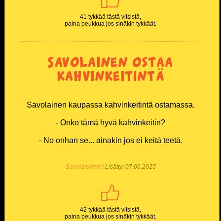
41 tykkää tästä vitsistä,
paina peukkua jos sinäkin tykkäät.
Savolainen ostaa
kahvinkeitintä
Savolainen kaupassa kahvinkeitintä ostamassa.
- Onko tämä hyvä kahvinkeitin?
- No onhan se... ainakin jos ei keitä teetä.
Savolaisvitsit
| Lisätty: 07.06.2025
42 tykkää tästä vitsistä,
paina peukkua jos sinäkin tykkäät.