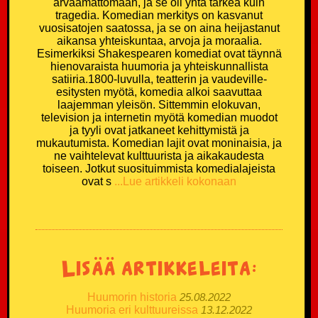
arvaamattomaan, ja se oli yhtä tärkeä kuin
tragedia. Komedian merkitys on kasvanut
vuosisatojen saatossa, ja se on aina heijastanut
aikansa yhteiskuntaa, arvoja ja moraalia.
Esimerkiksi Shakespearen komediat ovat täynnä
hienovaraista huumoria ja yhteiskunnallista
satiiria.1800-luvulla, teatterin ja vaudeville-
esitysten myötä, komedia alkoi saavuttaa
laajemman yleisön. Sittemmin elokuvan,
television ja internetin myötä komedian muodot
ja tyyli ovat jatkaneet kehittymistä ja
mukautumista. Komedian lajit ovat moninaisia, ja
ne vaihtelevat kulttuurista ja aikakaudesta
toiseen. Jotkut suosituimmista komedialajeista
ovat s
...Lue artikkeli kokonaan
Lisää artikkeleita:
Huumorin historia
25.08.2022
Huumoria eri kulttuureissa
13.12.2022