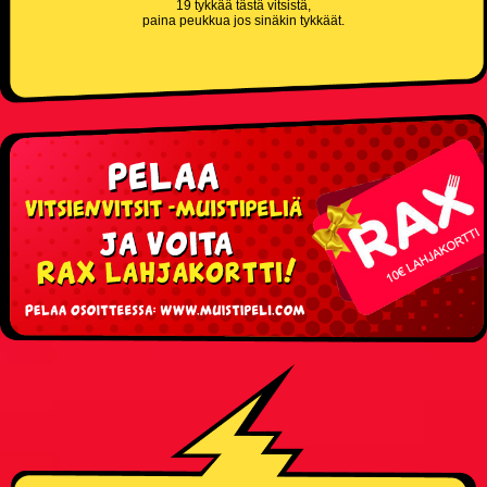
19 tykkää tästä vitsistä,
paina peukkua jos sinäkin tykkäät.