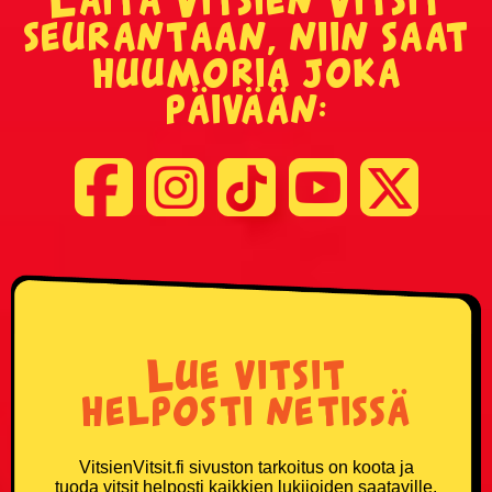
seurantaan, niin saat
huumoria joka
päivään:
Lue vitsit
helposti netissä
VitsienVitsit.fi sivuston tarkoitus on koota ja
tuoda vitsit helposti kaikkien lukijoiden saataville.