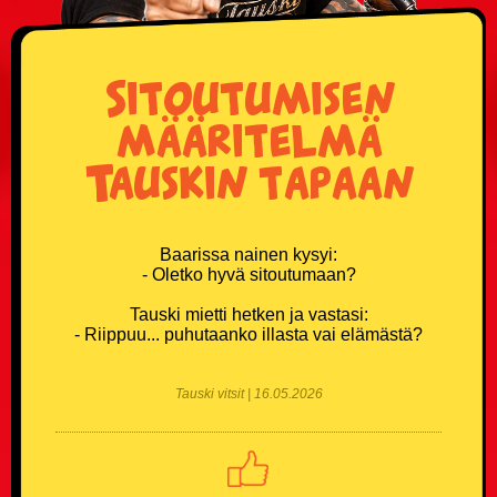
Donald Trump vitsit
Sitoutumisen
Eläinvitsit
määritelmä
Härskit vitsit
Tauskin tapaan
Hölmöläisvitsit
Insinöörivitsit
Baarissa nainen kysyi:
- Oletko hyvä sitoutumaan?
Japanilaisvitsit
Tauski mietti hetken ja vastasi:
- Riippuu... puhutaanko illasta vai elämästä?
Jonnevitsit
Tauski vitsit | 16.05.2026
Jouluvitsit
Kasinovitsit