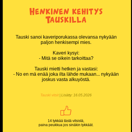
TikTok
Henkinen kehitys
Tauskilla
Twitter X
Instagram
Tauski sanoi kaveriporukassa olevansa nykyään
paljon henkisempi mies.
Kaveri kysyi:
- Mitä se oikein tarkoittaa?
Tauski mietti hetken ja vastasi:
- No en mä enää joka ilta lähde mukaan... nykyään
joskus vasta alkuyöstä.
Tauski vitsit
| Lisätty: 16.05.2026
14 tykkää tästä vitsistä,
paina peukkua jos sinäkin tykkäät.