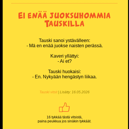
Ei enää juoksuhommia
Tauskilla
Tauski sanoi ystävälleen:
- Mä en enää juokse naisten perässä.
Kaveri yllättyi:
- Ai et?
Tauski huokaisi:
- En. Nykyään hengästyn liikaa.
Tauski vitsit
| Lisätty: 16.05.2026
16 tykkää tästä vitsistä,
paina peukkua jos sinäkin tykkäät.