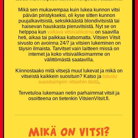
Mikä sen mukavempaa kuin lukea kunnon vitsi
päivän piristykseksi, oli kyse sitten kunnon
puujalkavitsistä, seksikkäästä blondivitsistä tai
haisevan hauskasta pieruvitsistä. Nyt se on
helppoa kun
valtava vitsivalikoima
on saavilla
heti, aikaa tai paikkaa katsomatta. Vitsien Vitsit
sivusto on avoinna 24/7 ja vitsien lukeminen on
täysin ilmaista. Tarvitset vain laitteen missä on
internet ja koko vitsivalikoimamme on
välittömästä saatavilla.
Kiinnostaako mitä vitsejä muut lukevat ja mikä on
vitseistä kaikkein suosituin? Katso ja
tutustu
suosituimpiin vitseihin tästä
.
Tervetuloa lukemaan netin parhaimmat vitsit ja
osoitteena on tietenkin VitsienVitsit.fi.
Mikä on vitsi?