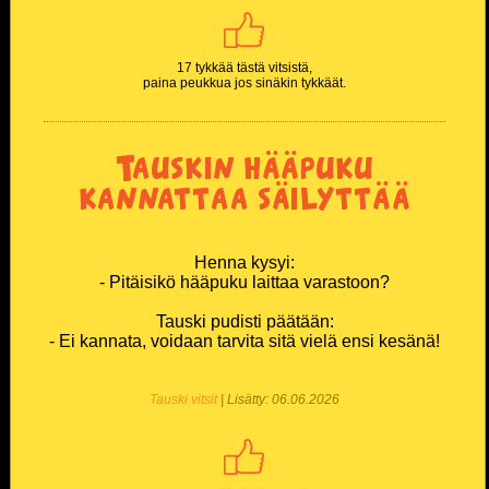
17 tykkää tästä vitsistä,
paina peukkua jos sinäkin tykkäät.
Tauskin hääpuku
kannattaa säilyttää
Henna kysyi:
- Pitäisikö hääpuku laittaa varastoon?
Tauski pudisti päätään:
- Ei kannata, voidaan tarvita sitä vielä ensi kesänä!
Tauski vitsit
| Lisätty: 06.06.2026