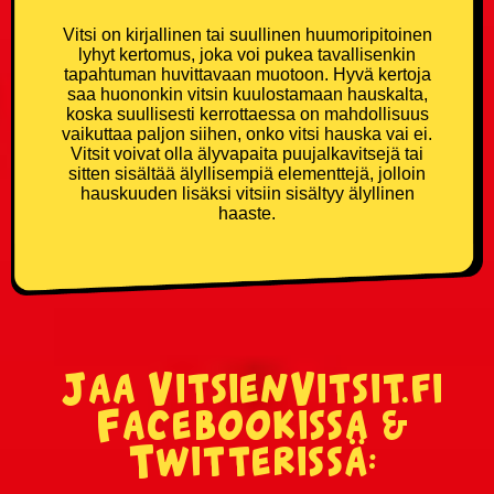
Vitsi on kirjallinen tai suullinen huumoripitoinen
lyhyt kertomus, joka voi pukea tavallisenkin
tapahtuman huvittavaan muotoon. Hyvä kertoja
saa huononkin vitsin kuulostamaan hauskalta,
koska suullisesti kerrottaessa on mahdollisuus
vaikuttaa paljon siihen, onko vitsi hauska vai ei.
Vitsit voivat olla älyvapaita puujalkavitsejä tai
sitten sisältää älyllisempiä elementtejä, jolloin
hauskuuden lisäksi vitsiin sisältyy älyllinen
haaste.
Jaa VitsienVitsit.fi
Facebookissa &
Twitterissä: