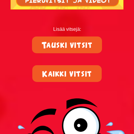
Ruotsalaisvitsit
Sairaat vitsit
Lisää vitsejä:
Savolaisvitsit
Tauski vitsit
Suomalainen ruotsalainen ja norjalainen vitsit
Tauski vitsit
Kaikki vitsit
Tesla-vitsit
Tuksu vitsit
Turkulaisvitsit
Urheiluvitsit
Uskonto vitsit