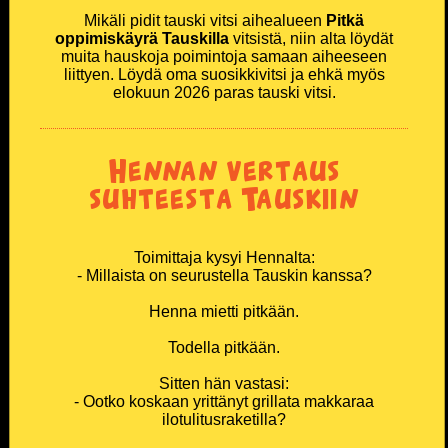
Mikäli pidit tauski vitsi aihealueen
Pitkä
KATSO, KUUNTELE TAI PELAA
oppimiskäyrä Tauskilla
vitsistä, niin alta löydät
muita hauskoja poimintoja samaan aiheeseen
liittyen. Löydä oma suosikkivitsi ja ehkä myös
Kaikki vitsit
elokuun 2026 paras tauski vitsi.
Kuuntele valmiiksi luettuja vitsejä
Hennan vertaus
Pelaa Vitsien Vitsit -peliä ja voita
suhteesta Tauskiin
Satunnainen vitsi
Toimittaja kysyi Hennalta:
- Millaista on seurustella Tauskin kanssa?
Vitsi & huumori artikkelit
Henna mietti pitkään.
TIEDÄTKÖ HYVÄN VITSIN?
Todella pitkään.
Lähetä oma vitsi ja tee historiaa
Sitten hän vastasi:
- Ootko koskaan yrittänyt grillata makkaraa
ilotulitusraketilla?
VERKKOKAUPPA