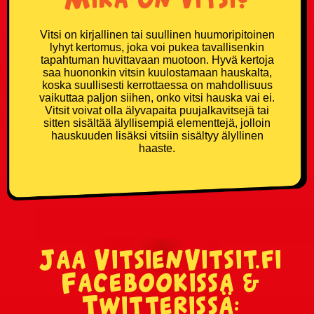
Vitsi on kirjallinen tai suullinen huumoripitoinen
lyhyt kertomus, joka voi pukea tavallisenkin
tapahtuman huvittavaan muotoon. Hyvä kertoja
saa huononkin vitsin kuulostamaan hauskalta,
koska suullisesti kerrottaessa on mahdollisuus
vaikuttaa paljon siihen, onko vitsi hauska vai ei.
Vitsit voivat olla älyvapaita puujalkavitsejä tai
sitten sisältää älyllisempiä elementtejä, jolloin
hauskuuden lisäksi vitsiin sisältyy älyllinen
haaste.
Jaa VitsienVitsit.fi
Facebookissa &
Twitterissä: