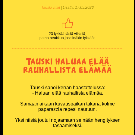
Tauski vitsit
| Lisätty: 17.05.2026
Miesten T-paidat
Naisten T-paidat
23 tykkää tästä vitsistä,
paina peukkua jos sinäkin tykkäät.
Lasten paidat
Lippikset ja myssyt
Tauski haluaa elää
rauhallista elämää
Mukit ja tarvikkeet
Vitsien Vitsit Verkkokauppa
Tauski sanoi kerran haastattelussa:
- Haluan elää rauhallista elämää.
SOSIAALINEN MEDIA
Samaan aikaan kuvauspaikan takana kolme
paparazzia repesi nauruun.
Facebook
Yksi niistä joutui nojaamaan seinään hengityksen
tasaamiseksi.
Youtube