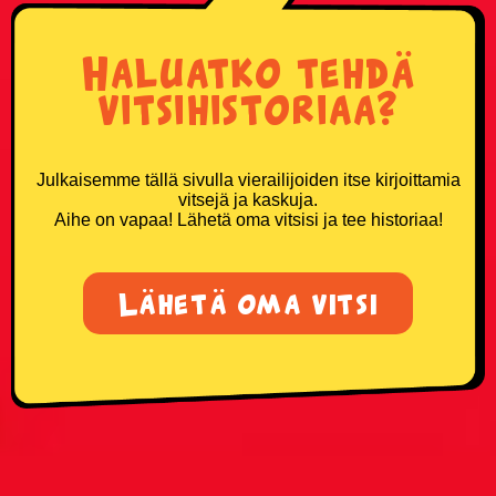
Haluatko tehdä
vitsihistoriaa?
Julkaisemme tällä sivulla vierailijoiden itse kirjoittamia
vitsejä ja kaskuja.
Aihe on vapaa! Lähetä oma vitsisi ja tee historiaa!
Lähetä oma vitsi