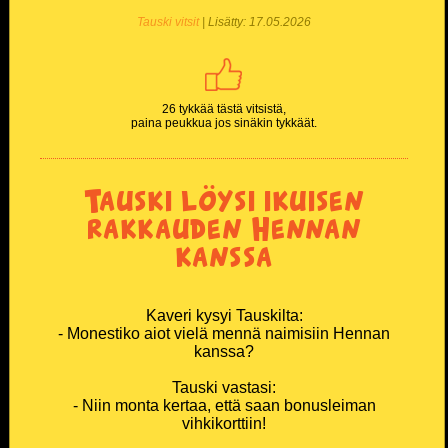
Tauski vitsit
| Lisätty: 17.05.2026
TikTok
Twitter X
26 tykkää tästä vitsistä,
Instagram
paina peukkua jos sinäkin tykkäät.
Tauski löysi ikuisen
rakkauden Hennan
kanssa
Kaveri kysyi Tauskilta:
- Monestiko aiot vielä mennä naimisiin Hennan
kanssa?
Tauski vastasi:
- Niin monta kertaa, että saan bonusleiman
vihkikorttiin!