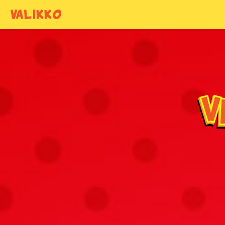
VALIKKO
VITSIEN AIHEET
Alkoholivitsit
Anoppivitsit
Armeijavitsit
Eläinvitsit
Härskit vitsit
Hölmöläisvitsit
Ladavitsit
Laihialaisvitsit
Lääkärivitsit
Naisvitsit
Niilo22 vitsit
Parisuhdevitsit
Puujalkavitsit
Ruotsalaisvitsit
Sairaat vitsit
Tuksu vitsit
Turkulaisvitsit
Urheiluvitsit