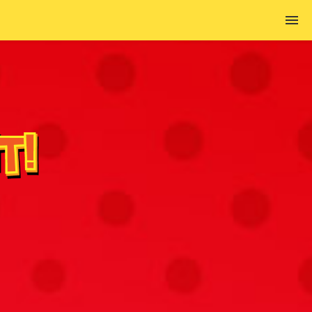
Chuck Norris vitsit
Donald Trump vitsit
Jouluvitsit
Kasinovitsit
Kouluvitsit
Mitä eroa? -vitsit
Mitä yhteistä? -vitsit
Politiikkavitsit
Pottukoira vitsit
lainen vitsit
Tauski vitsit
Tesla-vitsit
Yleisvitsit