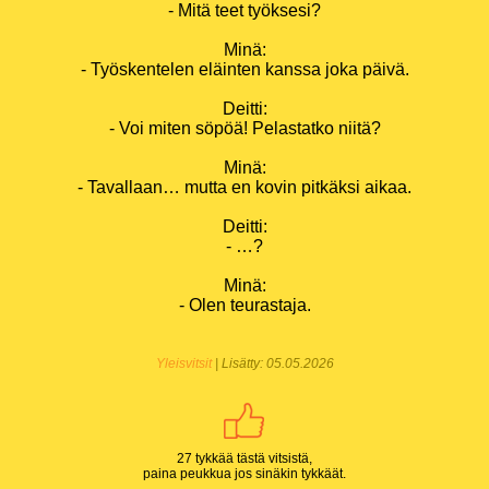
- Mitä teet työksesi?
Minä:
- Työskentelen eläinten kanssa joka päivä.
Deitti:
- Voi miten söpöä! Pelastatko niitä?
Minä:
- Tavallaan… mutta en kovin pitkäksi aikaa.
Deitti:
- …?
Minä:
- Olen teurastaja.
Yleisvitsit
| Lisätty: 05.05.2026
27 tykkää tästä vitsistä,
paina peukkua jos sinäkin tykkäät.