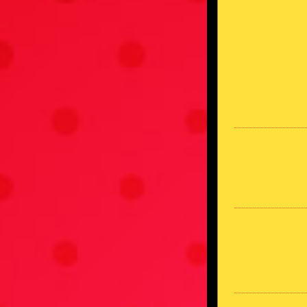
SOSIAALINEN MEDIA
Facebook
Youtube
TikTok
Twitter 