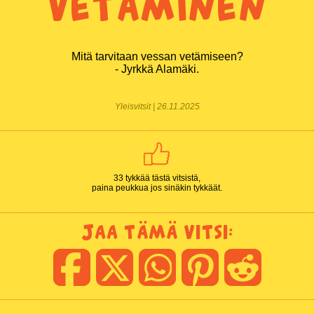
vetäminen
X
Instagram
Mitä tarvitaan vessan vetämiseen?
- Jyrkkä Alamäki.
Yleisvitsit | 26.11.2025
33 tykkää tästä vitsistä,
paina peukkua jos sinäkin tykkäät.
Jaa tämä vitsi: