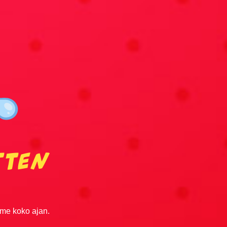
itten
me koko ajan.