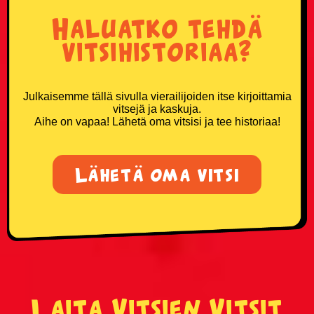
Haluatko tehdä
vitsihistoriaa?
Julkaisemme tällä sivulla vierailijoiden itse kirjoittamia
vitsejä ja kaskuja.
Aihe on vapaa! Lähetä oma vitsisi ja tee historiaa!
Lähetä oma vitsi
Laita Vitsien Vitsit