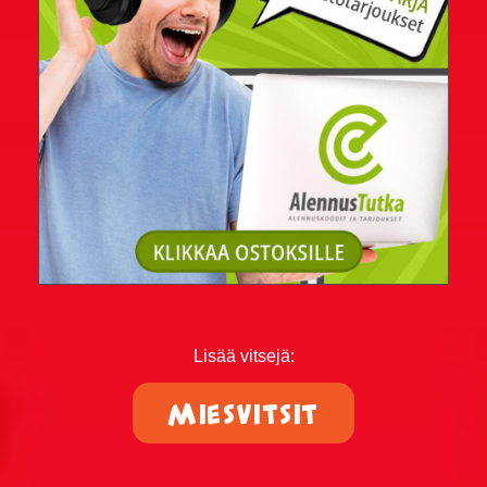
Naisvitsit
Niilo22 vitsit
Parisuhdevitsit
Pieruvitsit
Pikku-Kalle vitsit
Poliisivitsit
Politiikkavitsit
Lisää vitsejä:
Pottukoira vitsit
Miesvitsit
Puujalkavitsit