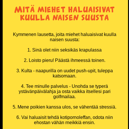
Mitä miehet haluaisivat
TikTok
kuulla naisen suusta
Twitter X
Kymmenen lausetta, joita miehet haluaisivat kuulla
Instagram
naisen suusta:
1. Sinä olet niin seksikäs krapulassa
2. Loisto pieru! Päästä ihmeessä toinen.
3. Kulta - naapurilla on uudet push-upit, tuleppa
katsomaan.
4. Tee minulle palvelus - Unohda se typerä
ystävänpäivälahja ja osta vaikka itsellesi pari
golfmailaa.
5. Mene poikien kanssa ulos, se vähentää stressiä.
6. Vai haluaisit tehdä kotipornoleffan, odota niin
ehostan vähän rneikkiä ensin.