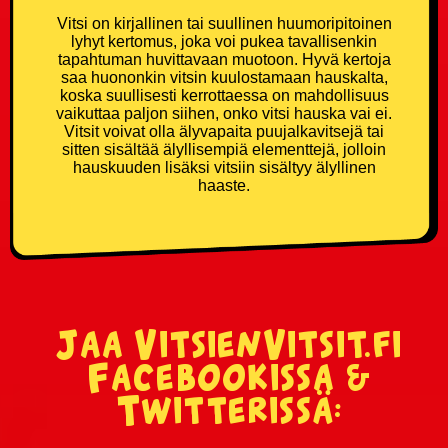
Vitsi on kirjallinen tai suullinen huumoripitoinen
lyhyt kertomus, joka voi pukea tavallisenkin
tapahtuman huvittavaan muotoon. Hyvä kertoja
saa huononkin vitsin kuulostamaan hauskalta,
koska suullisesti kerrottaessa on mahdollisuus
vaikuttaa paljon siihen, onko vitsi hauska vai ei.
Vitsit voivat olla älyvapaita puujalkavitsejä tai
sitten sisältää älyllisempiä elementtejä, jolloin
hauskuuden lisäksi vitsiin sisältyy älyllinen
haaste.
Jaa VitsienVitsit.fi
Facebookissa &
Twitterissä: