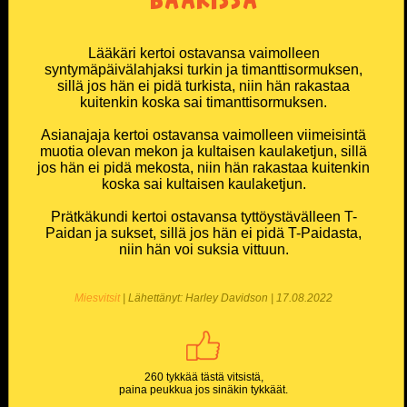
Lääkäri kertoi ostavansa vaimolleen
syntymäpäivälahjaksi turkin ja timanttisormuksen,
sillä jos hän ei pidä turkista, niin hän rakastaa
kuitenkin koska sai timanttisormuksen.
Asianajaja kertoi ostavansa vaimolleen viimeisintä
muotia olevan mekon ja kultaisen kaulaketjun, sillä
jos hän ei pidä mekosta, niin hän rakastaa kuitenkin
koska sai kultaisen kaulaketjun.
Prätkäkundi kertoi ostavansa tyttöystävälleen T-
Paidan ja sukset, sillä jos hän ei pidä T-Paidasta,
niin hän voi suksia vittuun.
Miesvitsit
| Lähettänyt: Harley Davidson | 17.08.2022
260 tykkää tästä vitsistä,
paina peukkua jos sinäkin tykkäät.