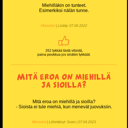
Miehilläkin on tunteet.
Esimerkiksi nälän tunne.
Miesvitsit
| Lisätty: 07.06.2022
262 tykkää tästä vitsistä,
paina peukkua jos sinäkin tykkäät.
Mitä eroa on miehillä
ja sioilla?
Mitä eroa on miehillä ja sioilla?
- Sioista ei tule miehiä, kun menevät juovuksiin.
Miesvitsit
| Lähettänyt: Svain | 07.04.2023