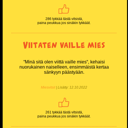
286 tykkää tästä vitsistä,
paina peukkua jos sinäkin tykkäät.
Viitaten vaille mies
“Minä sitä olen viittä vaille mies“, kehaisi
nuorukainen naiselleen, ensimmäistä kertaa
sänkyyn päästyään.
Miesvitsit
| Lisätty: 12.10.2022
261 tykkää tästä vitsistä,
paina peukkua jos sinäkin tykkäät.