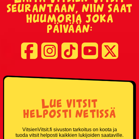
seurantaan, niin saat
huumoria joka
päivään:
Lue vitsit
helposti netissä
VitsienVitsit.fi sivuston tarkoitus on koota ja
tuoda vitsit helposti kaikkien lukijoiden saataville.