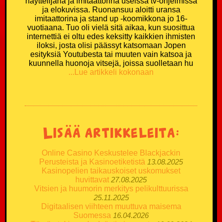
näyttelijänä ja imitaattorina useissa tv-ohjelmissa
ja elokuvissa. Ruonansuu aloitti uransa
imitaattorina ja stand up -koomikkona jo 16-
vuotiaana. Tuo oli vielä sitä aikaa, kun suosittua
internettiä ei oltu edes keksitty kaikkien ihmisten
iloksi, josta olisi päässyt katsomaan Jopen
esityksiä Youtubesta tai muuten vain katsoa ja
kuunnella huonoja vitsejä, joissa suolletaan hu
...Lue artikkeli kokonaan
Lisää artikkeleita:
Online Casino Keskustelee Blackjackin
Perusteista ja Kasinoetiketistä
13.08.2025
Kasinopelien taikauskoiset uskomukset
huvittavat
27.08.2025
Vitsien ja huumorin merkitys pelikulttuurissa
25.11.2025
Digitaalisen viihteen muuttuva maisema
Suomessa
16.04.2026