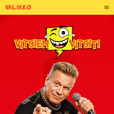
VALIKKO
VITSIEN AIHEET
Alkoholivitsit
Anoppivitsit
Armeijavitsit
Asianajajavitsit
Basistivitsit
Blondivitsit
Chuck Norris vitsit