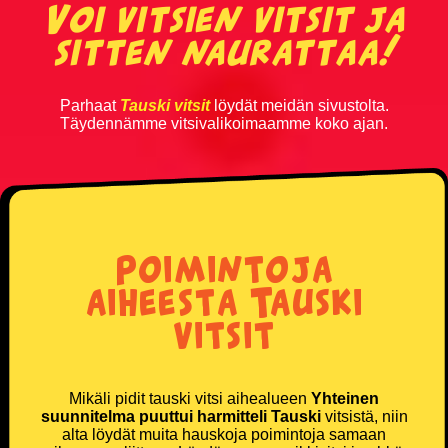
Voi vitsien vitsit ja
sitten naurattaa!
Vanhusvitsit
Vankilavitsit
Parhaat
Tauski vitsit
löydät meidän sivustolta.
Täydennämme vitsivalikoimaamme koko ajan.
Yleisvitsit
SUOSITUIMMAT VITSIT
Eniten tykätyt vitsit
Poimintoja
aiheesta Tauski
Päivän katsotuimmat vitsit
vitsit
Viikon katsotuimmat vitsit
Kuukauden katsotuimmat vitsit
Mikäli pidit tauski vitsi aihealueen
Yhteinen
suunnitelma puuttui harmitteli Tauski
vitsistä, niin
alta löydät muita hauskoja poimintoja samaan
100 suosituinta vitsiä