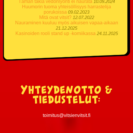
Tämän takia vedonlyönti ei naurata
10.09.2024
Huumorin tuoma yhteisöllisyys harrastelija
porukoissa
09.02.2023
Mitä ovat vitsit?
12.07.2022
Nauraminen kuuluu myös aikuisen vapaa-aikaan
21.12.2025
Kasinoiden rooli stand up -komiikassa
24.11.2025
Yhteydenotto &
tiedustelut:
toimitus@vitsienvitsit.fi