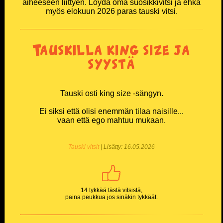
aiheeseen liittyen. Löydä oma suosikkivitsi ja ehkä
myös elokuun 2026 paras tauski vitsi.
KATSO, KUUNTELE TAI PELAA
Kaikki vitsit
Tauskilla king size ja
syystä
Kuuntele valmiiksi luettuja vitsejä
Pelaa Vitsien Vitsit -peliä ja voita
Tauski osti king size -sängyn.
Ei siksi että olisi enemmän tilaa naisille...
Satunnainen vitsi
vaan että ego mahtuu mukaan.
Vitsi & huumori artikkelit
Tauski vitsit
| Lisätty: 16.05.2026
TIEDÄTKÖ HYVÄN VITSIN?
Lähetä oma vitsi ja tee historiaa
14 tykkää tästä vitsistä,
paina peukkua jos sinäkin tykkäät.
VERKKOKAUPPA