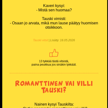
Kaveri kysyi:
- Mistä sen huomaa?
Tauski virnisti:
- Osaan jo arvata, mikä mun lause päätyy huomisen
otsikkoon.
Tauski vitsit
| Lisätty: 16.05.2026
13 tykkää tästä vitsistä,
paina peukkua jos sinäkin tykkäät.
Romanttinen vai villi
Tauski?
Nainen kysyi Tauskilta: