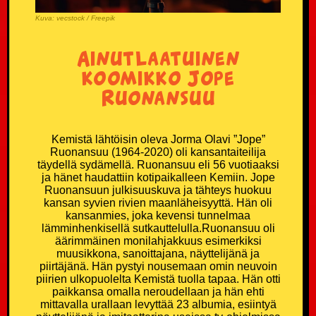
Kuva: vecstock / Freepik
Ainutlaatuinen
koomikko Jope
Ruonansuu
Kemistä lähtöisin oleva Jorma Olavi ”Jope”
Ruonansuu (1964-2020) oli kansantaiteilija
täydellä sydämellä. Ruonansuu eli 56 vuotiaaksi
ja hänet haudattiin kotipaikalleen Kemiin. Jope
Ruonansuun julkisuuskuva ja tähteys huokuu
kansan syvien rivien maanläheisyyttä. Hän oli
kansanmies, joka kevensi tunnelmaa
lämminhenkisellä sutkauttelulla.Ruonansuu oli
äärimmäinen monilahjakkuus esimerkiksi
muusikkona, sanoittajana, näyttelijänä ja
piirtäjänä. Hän pystyi nousemaan omin neuvoin
piirien ulkopuolelta Kemistä tuolla tapaa. Hän otti
paikkansa omalla neroudellaan ja hän ehti
mittavalla urallaan levyttää 23 albumia, esiintyä