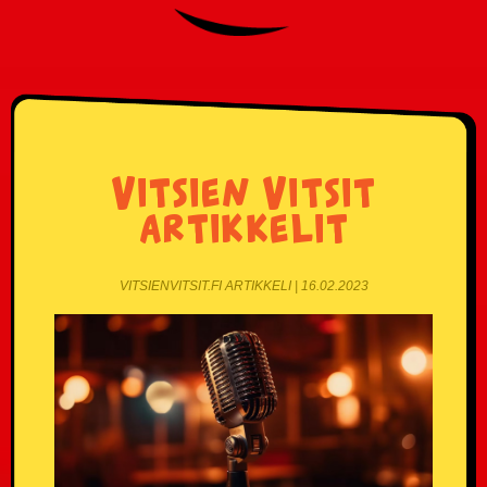
Vitsien Vitsit
artikkelit
VITSIENVITSIT.FI ARTIKKELI | 16.02.2023