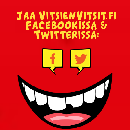
Jaa VitsienVitsit.fi
Facebookissa &
Twitterissä: