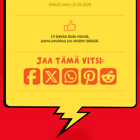
Niilo22 vitsit | 11.05.2026
Kouluvitsit
Ladavitsit
Laihialaisvitsit
14 tykkää tästä vitsistä,
paina peukkua jos sinäkin tykkäät.
Lääkärivitsit
Jaa tämä vitsi:
Maalaisvitsit
Mies vs Nainen -vitsit
Miesvitsit
Mitä eroa? -vitsit
Mitä yhteistä? -vitsit