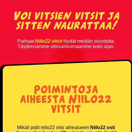
Voi vitsien vitsit ja
Vanhusvitsit
sitten naurattaa!
Vankilavitsit
Parhaat
Niilo22 vitsit
löydät meidän sivustolta.
Yleisvitsit
Täydennämme vitsivalikoimaamme koko ajan.
SUOSITUIMMAT VITSIT
Eniten tykätyt vitsit
Poimintoja
Päivän katsotuimmat vitsit
aiheesta Niilo22
Viikon katsotuimmat vitsit
vitsit
Kuukauden katsotuimmat vitsit
Mikäli pidit niilo22 vitsi aihealueen
Niilo22 osti
100 suosituinta vitsiä