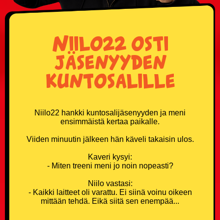
Donald Trump vitsit
Niilo22 osti
Eläinvitsit
jäsenyyden
Härskit vitsit
kuntosalille
Hölmöläisvitsit
Insinöörivitsit
Niilo22 hankki kuntosalijäsenyyden ja meni
ensimmäistä kertaa paikalle.
Japanilaisvitsit
Viiden minuutin jälkeen hän käveli takaisin ulos.
Kaveri kysyi:
Jonnevitsit
- Miten treeni meni jo noin nopeasti?
Jouluvitsit
Niilo vastasi:
- Kaikki laitteet oli varattu. Ei siinä voinu oikeen
mittään tehdä. Eikä siitä sen enempää...
Kasinovitsit