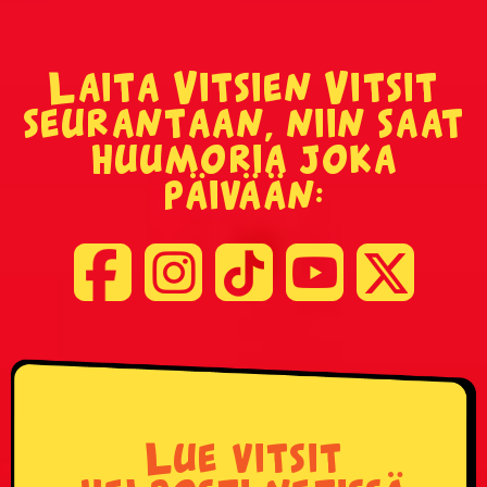
Laita Vitsien Vitsit
seurantaan, niin saat
huumoria joka
päivään:
Lue vitsit