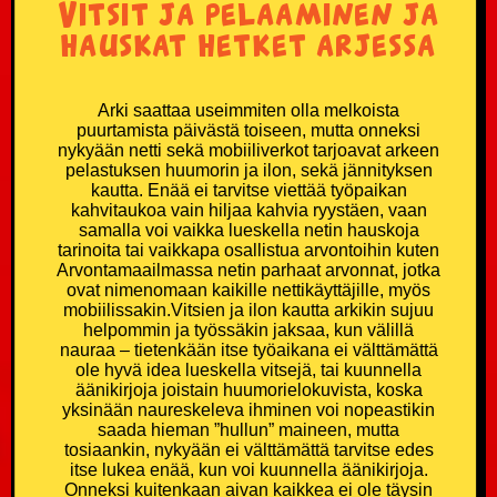
Vitsit ja pelaaminen ja
hauskat hetket arjessa
Arki saattaa useimmiten olla melkoista
puurtamista päivästä toiseen, mutta onneksi
nykyään netti sekä mobiiliverkot tarjoavat arkeen
pelastuksen huumorin ja ilon, sekä jännityksen
kautta. Enää ei tarvitse viettää työpaikan
kahvitaukoa vain hiljaa kahvia ryystäen, vaan
samalla voi vaikka lueskella netin hauskoja
tarinoita tai vaikkapa osallistua arvontoihin kuten
Arvontamaailmassa netin parhaat arvonnat, jotka
ovat nimenomaan kaikille nettikäyttäjille, myös
mobiilissakin.Vitsien ja ilon kautta arkikin sujuu
helpommin ja työssäkin jaksaa, kun välillä
nauraa – tietenkään itse työaikana ei välttämättä
ole hyvä idea lueskella vitsejä, tai kuunnella
äänikirjoja joistain huumorielokuvista, koska
yksinään naureskeleva ihminen voi nopeastikin
saada hieman ”hullun” maineen, mutta
tosiaankin, nykyään ei välttämättä tarvitse edes
itse lukea enää, kun voi kuunnella äänikirjoja.
Onneksi kuitenkaan aivan kaikkea ei ole täysin