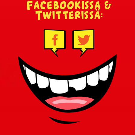
Facebookissa &
Twitterissä: