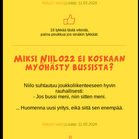
Niilo22 vitsit
| Lisätty: 11.05.2026
16 tykkää tästä vitsistä,
paina peukkua jos sinäkin tykkäät.
Miksi Niilo22 ei koskaan
myöhästy bussista?
Niilo suhtautuu joukkoliikenteeseen hyvin
rauhallisesti:
- Jos bussi meni, niin sitten meni.
... Huomenna uusi yritys, eikä siitä sen enempää.
Niilo22 vitsit
| Lisätty: 11.05.2026