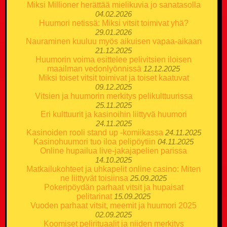
Miksi Millioner herättää mielikuvia jo sanatasolla
04.02.2026
Huumori netissä: Miksi vitsit toimivat yhä?
29.01.2026
Nauraminen kuuluu myös aikuisen vapaa-aikaan
21.12.2025
Huumorin voima esittelee pelivitsien iloisen
maailman vedonlyönnissä
12.12.2025
Miksi toiset vitsit toimivat ja toiset kaatuvat
09.12.2025
Vitsien ja huumorin merkitys pelikulttuurissa
25.11.2025
Eri kulttuurit ja kasinoihin liittyvä huumori
24.11.2025
Kasinoiden rooli stand up -komiikassa
24.11.2025
Kasinohuumori tuo iloa pelipöytiin
04.11.2025
Online hupailua live-jakajapelien parissa
14.10.2025
Matkailukohteet ja uhkapelit online casino: Miten
ne liittyvät toisiinsa
25.09.2025
Pokeripöydän parhaat vitsit ja hupaisat
pelitarinat
15.09.2025
Vuoden parhaat vitsit, meemit ja huumori 2025
02.09.2025
Koomiset pelirituaalit ja niiden merkitys