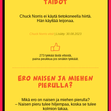
taidot
Chuck Norris ei käytä tietokoneella hiirtä.
Hän käyttää leijonaa.
Chuck Norris vitsit
| Lisätty: 30.08.2023
273 tykkää tästä vitsistä,
paina peukkua jos sinäkin tykkäät.
Ero naisen ja miehen
pierulla?
Mikä ero on naisen ja miehen pierulla?
– Naisen pieru tulee hiljempaa, koska se tulee
kolmion takaa.