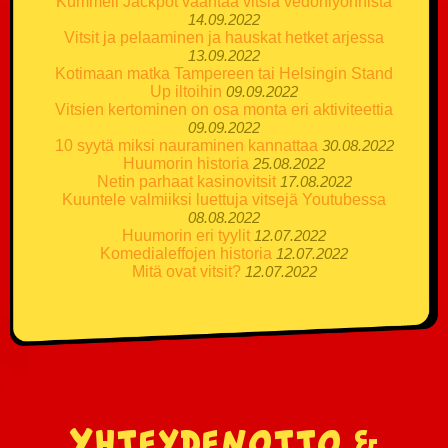
Kummeli Jackpot vääntää vitsiä vedonlyönnistä
14.09.2022
Vitsit ja pelaaminen ja hauskat hetket arjessa
13.09.2022
Kotimaan matka Tampereen tai Helsingin Stand
Up iltoihin
09.09.2022
Vitsien kertominen on osa monta eri aktiviteettia
09.09.2022
10 syytä miksi nauraminen kannattaa
30.08.2022
Huumorin historia
25.08.2022
Netin parhaat kasinovitsit
17.08.2022
Kuuntele valmiiksi luettuja vitsejä Youtubessa
08.08.2022
Huumorin eri tyylit
12.07.2022
Komedialeffojen historia
12.07.2022
Mitä ovat vitsit?
12.07.2022
Yhteydenotto &