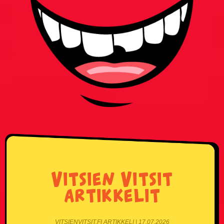
Vitsien Vitsit
artikkelit
VITSIENVITSIT.FI ARTIKKELI | 17.07.2026