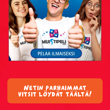
Vanhusvitsit
Vankilavitsit
Yleisvitsit
SUOSITUIMMAT VITSIT
Eniten tykätyt vitsit
Päivän katsotuimmat vitsit
Viikon katsotuimmat vitsit
Netin parhaimmat
vitsit löydät täältä!
Kuukauden katsotuimmat vitsit
100 suosituinta vitsiä