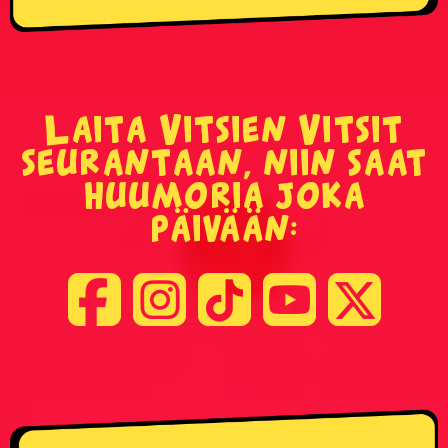
Miesten T-paidat
Naisten T-paidat
Laita Vitsien Vitsit
Lasten paidat
seurantaan, niin saat
huumoria joka
Lippikset ja myssyt
päivään:
Mukit ja tarvikkeet
Vitsien Vitsit Verkkokauppa
SOSIAALINEN MEDIA
Facebook
Youtube