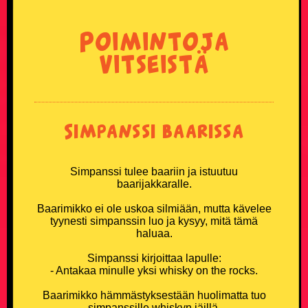
TikTok
Poimintoja
Twitter X
vitseistä
Instagram
Simpanssi baarissa
Simpanssi tulee baariin ja istuutuu
baarijakkaralle.
Baarimikko ei ole uskoa silmiään, mutta kävelee
tyynesti simpanssin luo ja kysyy, mitä tämä
haluaa.
Simpanssi kirjoittaa lapulle:
- Antakaa minulle yksi whisky on the rocks.
Baarimikko hämmästyksestään huolimatta tuo
simpanssille whiskyn jäillä.