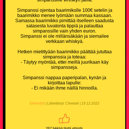
Simpanssi ojentaa baarimikolle 100€ setelin ja
baarimikko menee lyömään summaa kassaan.
Samassa baarimikko pimittää itselleen saadusta
satasesta luvatonta tippiä ja palauttaa
simpanssille vain yhden euron.
Simpanssi ei ole millänsäkään ja siemailee
verkkaan whiskyä.
Hetken mietittyään baarimikko päättää jututtaa
simpanssia ja toteaa:
- Täytyy myöntää, ettei meillä juurikaan käy
simpansseja.
Simpanssi nappaa paperipalan, kynän ja
kirjoittaa lapulle:
- Ei mikään ihme näillä hinnoilla.
Eläinvitsit
| Lähettänyt: Cheetah | 19.12.2022
267 tykkää tästä vitsistä,