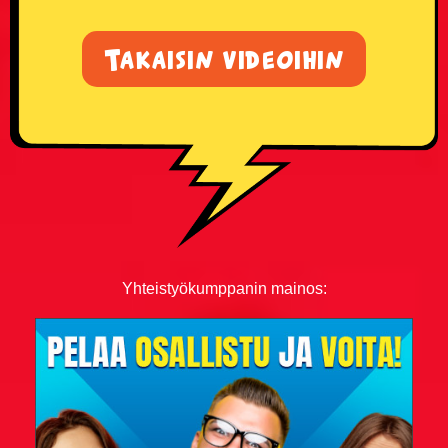
Ruotsalaisvitsit
Takaisin videoihin
Sairaat vitsit
Savolaisvitsit
Suomalainen ruotsalainen ja norjalainen vitsit
Tauski vitsit
Tesla-vitsit
Yhteistyökumppanin mainos:
Tuksu vitsit
Turkulaisvitsit
Urheiluvitsit
Uskonto vitsit