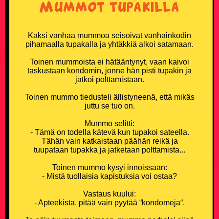
Mummot tupakilla
Kaksi vanhaa mummoa seisoivat vanhainkodin
pihamaalla tupakalla ja yhtäkkiä alkoi satamaan.
Toinen mummoista ei hätääntynyt, vaan kaivoi
taskustaan kondomin, jonne hän pisti tupakin ja
jatkoi polttamistaan.
Toinen mummo tiedusteli ällistyneenä, että mikäs
juttu se tuo on.
Mummo selitti:
- Tämä on todella kätevä kun tupakoi sateella.
Tähän vain katkaistaan päähän reikä ja
tuupataan tupakka ja jatketaan polttamista...
Toinen mummo kysyi innoissaan:
- Mistä tuollaisia kapistuksia voi ostaa?
Vastaus kuului:
- Apteekista, pitää vain pyytää “kondomeja“.